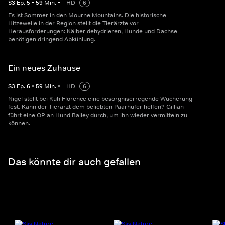
S
3
Ep.
5
•
59
Min.
•
HD
6
Es ist Sommer in den Mourne Mountains. Die historische
Hitzewelle in der Region stellt die Tierärzte vor
Herausforderungen: Kälber dehydrieren, Hunde und Dachse
benötigen dringend Abkühlung.
Ein neues Zuhause
S
3
Ep.
6
•
59
Min.
•
HD
6
Nigel stellt bei Kuh Florence eine besorgniserregende Wucherung
fest. Kann der Tierarzt dem beliebten Paarhufer helfen? Gillian
führt eine OP an Hund Bailey durch, um ihn wieder vermitteln zu
können.
Das könnte dir auch gefallen