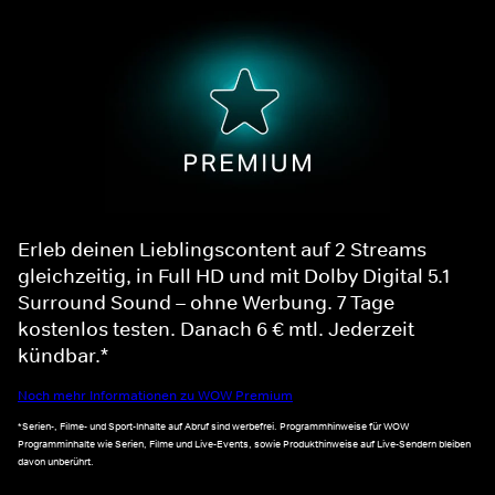
Erleb deinen Lieblingscontent auf 2 Streams
gleichzeitig, in Full HD und mit Dolby Digital 5.1
Surround Sound – ohne Werbung. 7 Tage
kostenlos testen. Danach 6 € mtl. Jederzeit
kündbar.*
Noch mehr Informationen zu WOW Premium
*Serien-, Filme- und Sport-Inhalte auf Abruf sind werbefrei. Programmhinweise für WOW
Programminhalte wie Serien, Filme und Live-Events, sowie Produkthinweise auf Live-Sendern bleiben
davon unberührt.