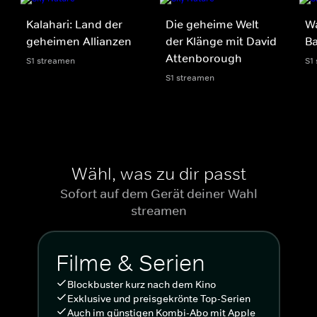
Kalahari: Land der
Die geheime Welt
Wa
geheimen Allianzen
der Klänge mit David
Ba
Attenborough
S1 streamen
S1
S1 streamen
Wähl, was zu dir passt
Sofort auf dem Gerät deiner Wahl
streamen
Filme & Serien
Blockbuster kurz nach dem Kino
Exklusive und preisgekrönte Top-Serien
Auch im günstigen Kombi-Abo mit Apple