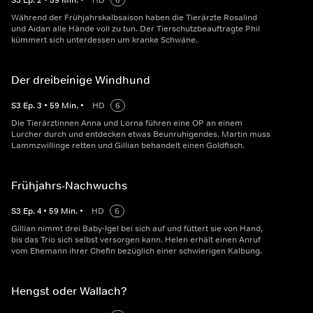
S
3
Ep.
2
•
59
Min.
•
HD
6
Während der Frühjahrskalbsaison haben die Tierärzte Rosalind
und Aidan alle Hände voll zu tun. Der Tierschutzbeauftragte Phil
kümmert sich unterdessen um kranke Schwäne.
Der dreibeinige Windhund
S
3
Ep.
3
•
59
Min.
•
HD
6
Die Tierärztinnen Anna und Lorna führen eine OP an einem
Lurcher durch und entdecken etwas Beunruhigendes. Martin muss
Lammzwillinge retten und Gillian behandelt einen Goldfisch.
Frühjahrs-Nachwuchs
S
3
Ep.
4
•
59
Min.
•
HD
6
Gillian nimmt drei Baby-Igel bei sich auf und füttert sie von Hand,
bis das Trio sich selbst versorgen kann. Helen erhält einen Anruf
vom Ehemann ihrer Chefin bezüglich einer schwierigen Kalbung.
Hengst oder Wallach?