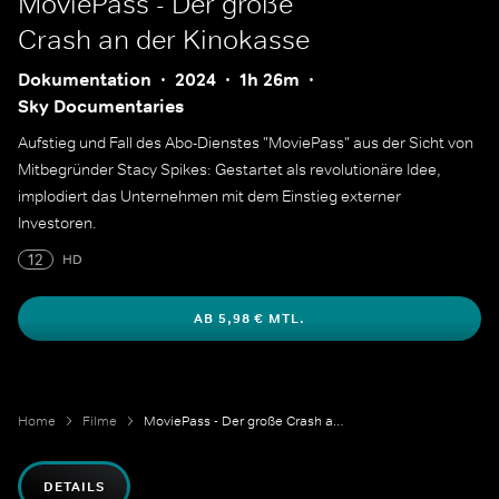
MoviePass - Der große
Crash an der Kinokasse
Dokumentation
2024
1h 26m
Sky Documentaries
Aufstieg und Fall des Abo-Dienstes "MoviePass" aus der Sicht von
Mitbegründer Stacy Spikes: Gestartet als revolutionäre Idee,
implodiert das Unternehmen mit dem Einstieg externer
Investoren.
12
HD
AB 5,98 € MTL.
Home
Filme
MoviePass - Der große Crash an der Kinokasse
DETAILS