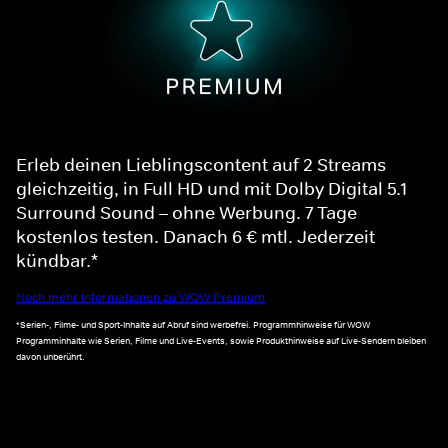
Erleb deinen Lieblingscontent auf 2 Streams
gleichzeitig, in Full HD und mit Dolby Digital 5.1
Surround Sound – ohne Werbung. 7 Tage
kostenlos testen. Danach 6 € mtl. Jederzeit
kündbar.*
Noch mehr Informationen zu WOW Premium
*Serien-, Filme- und Sport-Inhalte auf Abruf sind werbefrei. Programmhinweise für WOW
Programminhalte wie Serien, Filme und Live-Events, sowie Produkthinweise auf Live-Sendern bleiben
davon unberührt.