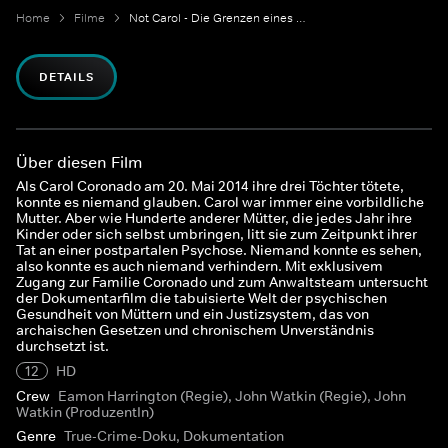
Home
Filme
Not Carol - Die Grenzen eines Rechtssystems
DETAILS
Über diesen Film
Als Carol Coronado am 20. Mai 2014 ihre drei Töchter tötete,
konnte es niemand glauben. Carol war immer eine vorbildliche
Mutter. Aber wie Hunderte anderer Mütter, die jedes Jahr ihre
Kinder oder sich selbst umbringen, litt sie zum Zeitpunkt ihrer
Tat an einer postpartalen Psychose. Niemand konnte es sehen,
also konnte es auch niemand verhindern. Mit exklusivem
Zugang zur Familie Coronado und zum Anwaltsteam untersucht
der Dokumentarfilm die tabuisierte Welt der psychischen
Gesundheit von Müttern und ein Justizsystem, das von
archaischen Gesetzen und chronischem Unverständnis
durchsetzt ist.
12
HD
Crew
Eamon Harrington (Regie), John Watkin (Regie), John
Watkin (ProduzentIn)
Genre
True-Crime-Doku, Dokumentation