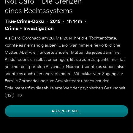
Not Carol - Die Grenzen
eines Rechtssystems
True-Crime-Doku
2019
1h 14m
Crime + Investigation
Als Carol Coronado am 20. Mai 2014 ihre drei Töchter tötete,
konnte es niemand glauben. Carol war immer eine vorbildliche
Mutter. Aber wie Hunderte anderer Mütter, die jedes Jahr ihre
Kinder oder sich selbst umbringen, litt sie zum Zeitpunkt ihrer Tat
an einer postpartalen Psychose. Niemand konnte es sehen, also
konnte es auch niemand verhindern. Mit exklusivem Zugang zur
Familie Coronado und zum Anwaltsteam untersucht der
Dokumentarfilm die tabuisierte Welt der psychischen Gesundheit
von Müttern und ein Justizsystem, das von archaischen Gesetzen
12
HD
und chronischem Unverständnis durchsetzt ist.
AB 5,98 € MTL.