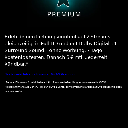
Erleb deinen Lieblingscontent auf 2 Streams
gleichzeitig, in Full HD und mit Dolby Digital 5.1
Surround Sound – ohne Werbung. 7 Tage
kostenlos testen. Danach 6 € mtl. Jederzeit
kündbar.*
Noch mehr Informationen zu WOW Premium
*Serien-, Filme- und Sport-Inhalte auf Abruf sind werbefrei. Programmhinweise für WOW
Programminhalte wie Serien, Filme und Live-Events, sowie Produkthinweise auf Live-Sendern bleiben
davon unberührt.