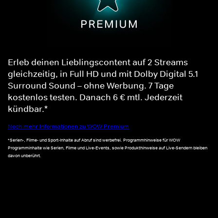
Erleb deinen Lieblingscontent auf 2 Streams
gleichzeitig, in Full HD und mit Dolby Digital 5.1
Surround Sound – ohne Werbung. 7 Tage
kostenlos testen. Danach 6 € mtl. Jederzeit
kündbar.*
Noch mehr Informationen zu WOW Premium
*Serien-, Filme- und Sport-Inhalte auf Abruf sind werbefrei. Programmhinweise für WOW
Programminhalte wie Serien, Filme und Live-Events, sowie Produkthinweise auf Live-Sendern bleiben
davon unberührt.