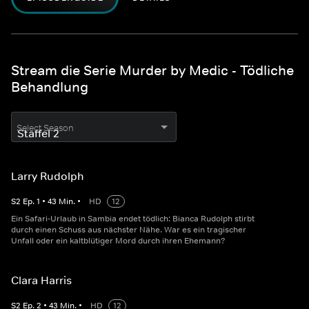
Stream die Serie Murder by Medic - Tödliche
Behandlung
Select Season
Larry Rudolph
S
2
Ep.
1
•
43
Min.
•
HD
12
Ein Safari-Urlaub in Sambia endet tödlich: Bianca Rudolph stirbt
durch einen Schuss aus nächster Nähe. War es ein tragischer
Unfall oder ein kaltblütiger Mord durch ihren Ehemann?
Clara Harris
S
2
Ep.
2
•
43
Min.
•
HD
12