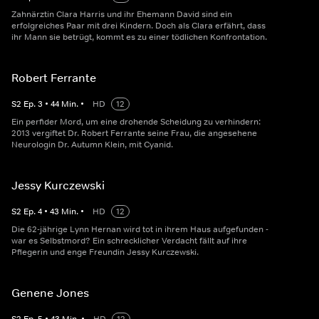
Zahnärztin Clara Harris und ihr Ehemann David sind ein
erfolgreiches Paar mit drei Kindern. Doch als Clara erfährt, dass
ihr Mann sie betrügt, kommt es zu einer tödlichen Konfrontation.
Robert Ferrante
S
2
Ep.
3
•
44
Min.
•
HD
12
Ein perfider Mord, um eine drohende Scheidung zu verhindern:
2013 vergiftet Dr. Robert Ferrante seine Frau, die angesehene
Neurologin Dr. Autumn Klein, mit Cyanid.
Jessy Kurczewski
S
2
Ep.
4
•
43
Min.
•
HD
12
Die 62-jährige Lynn Hernan wird tot in ihrem Haus aufgefunden -
war es Selbstmord? Ein schrecklicher Verdacht fällt auf ihre
Pflegerin und enge Freundin Jessy Kurczewski.
Genene Jones