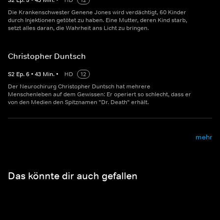
S
2
Ep.
5
•
43
Min.
•
HD
12
Die Krankenschwester Genene Jones wird verdächtigt, 60 Kinder
durch Injektionen getötet zu haben. Eine Mutter, deren Kind starb,
setzt alles daran, die Wahrheit ans Licht zu bringen.
Christopher Duntsch
S
2
Ep.
6
•
43
Min.
•
HD
12
Der Neurochirurg Christopher Duntsch hat mehrere
Menschenleben auf dem Gewissen: Er operiert so schlecht, dass er
von den Medien den Spitznamen "Dr. Death" erhält.
mehr
Das könnte dir auch gefallen