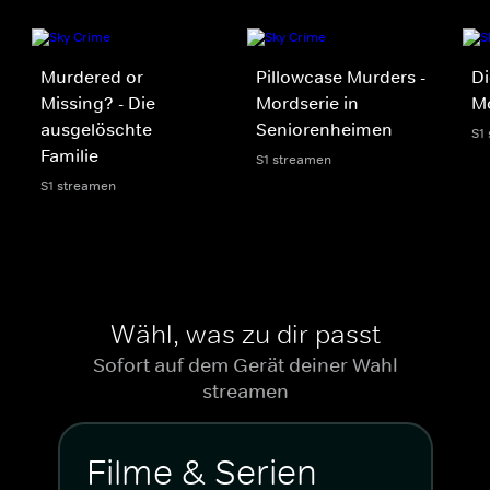
Murdered or
Pillowcase Murders -
Di
Missing? - Die
Mordserie in
Mo
ausgelöschte
Seniorenheimen
S1
Familie
S1 streamen
S1 streamen
Wähl, was zu dir passt
Sofort auf dem Gerät deiner Wahl
streamen
Filme & Serien