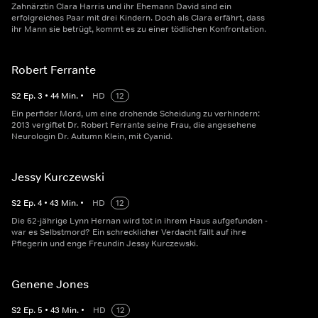
Zahnärztin Clara Harris und ihr Ehemann David sind ein
erfolgreiches Paar mit drei Kindern. Doch als Clara erfährt, dass
ihr Mann sie betrügt, kommt es zu einer tödlichen Konfrontation.
Robert Ferrante
S
2
Ep.
3
•
44
Min.
•
HD
12
Ein perfider Mord, um eine drohende Scheidung zu verhindern:
2013 vergiftet Dr. Robert Ferrante seine Frau, die angesehene
Neurologin Dr. Autumn Klein, mit Cyanid.
Jessy Kurczewski
S
2
Ep.
4
•
43
Min.
•
HD
12
Die 62-jährige Lynn Hernan wird tot in ihrem Haus aufgefunden -
war es Selbstmord? Ein schrecklicher Verdacht fällt auf ihre
Pflegerin und enge Freundin Jessy Kurczewski.
Genene Jones
S
2
Ep.
5
•
43
Min.
•
HD
12