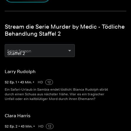
Stream die Serie Murder by Medic - Tödliche
Behandlung Staffel 2
Select Season
Larry Rudolph
S
2
Ep.
1
•
43
Min.
•
HD
12
Ein Safari-Urlaub in Sambia endet tödlich: Bianca Rudolph stirbt
durch einen Schuss aus nächster Nähe. War es ein tragischer
Unfall oder ein kaltblütiger Mord durch ihren Ehemann?
Clara Harris
S
2
Ep.
2
•
43
Min.
•
HD
12