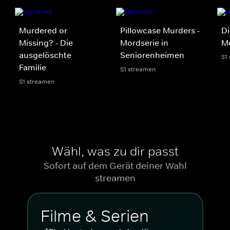
Murdered or
Pillowcase Murders -
Di
Missing? - Die
Mordserie in
Mo
ausgelöschte
Seniorenheimen
S1
Familie
S1 streamen
S1 streamen
Wähl, was zu dir passt
Sofort auf dem Gerät deiner Wahl
streamen
Filme & Serien