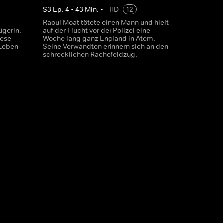
S
3
Ep.
4
•
43
Min.
•
HD
12
Raoul Moat tötete einen Mann und hielt
ügerin.
auf der Flucht vor der Polizei eine
iese
Woche lang ganz England in Atem.
 Leben
Seine Verwandten erinnern sich an den
schrecklichen Rachefeldzug.