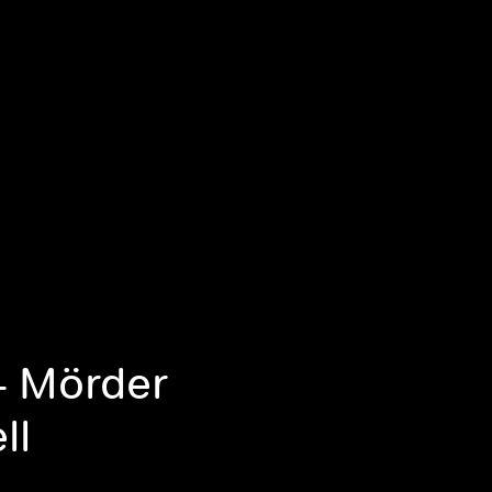
- Mörder
ll