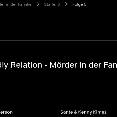
er in der Familie
Staffel 3
Folge 5
y Relation - Mörder in der Fami
terson
Sante & Kenny Kimes