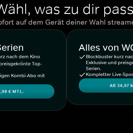
Wähl, was zu dir pass
ofort auf dem Gerät deiner Wahl stream
Serien
Alles von 
urz nach dem Kino
Blockbuster kurz na
Exklusive und preisg
preisgekrönte Top-
Serien.
Kompletter Live-Spor
igen Kombi-Abo mit
AB 34,97 
,98 € MTL.