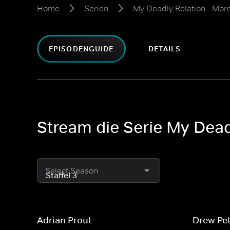
Home
Serien
My Deadly Relation - Mörd
EPISODENGUIDE
DETAILS
Stream die Serie My Deadl
Select Season
Adrian Prout
Drew Pe