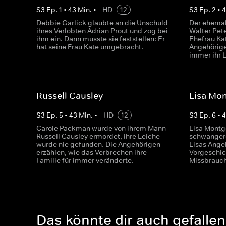
S
3
Ep.
1
•
43
Min.
•
HD
12
S
3
Ep.
2
•
Debbie Garlick glaubte an die Unschuld
Der ehemal
ihres Verlobten Adrian Prout und zog bei
Walter Pet
ihm ein. Dann musste sie feststellen: Er
Ehefrau Ka
hat seine Frau Kate umgebracht.
Angehörigen
immer ihr 
Russell Causley
Lisa Mo
S
3
Ep.
5
•
43
Min.
•
HD
12
S
3
Ep.
6
•
Carole Packman wurde von ihrem Mann
Lisa Montg
Russell Causley ermordet, ihre Leiche
schwangere
wurde nie gefunden. Die Angehörigen
Lisas Ange
erzählen, wie das Verbrechen ihre
Vorgeschic
Familie für immer veränderte.
Missbrauch
Das könnte dir auch gefallen