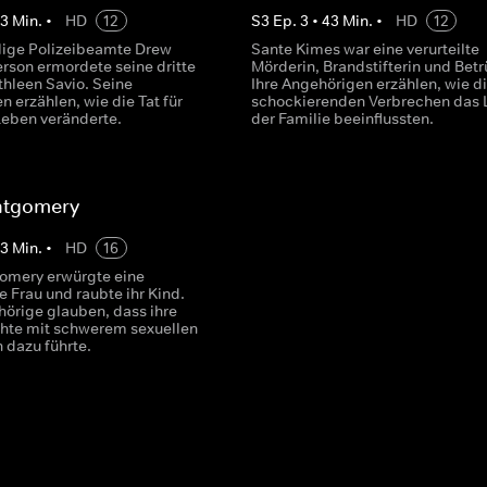
43
Min.
•
HD
12
S
3
Ep.
3
•
43
Min.
•
HD
12
ige Polizeibeamte Drew
Sante Kimes war eine verurteilte
erson ermordete seine dritte
Mörderin, Brandstifterin und Betr
thleen Savio. Seine
Ihre Angehörigen erzählen, wie d
 erzählen, wie die Tat für
schockierenden Verbrechen das
Leben veränderte.
der Familie beeinflussten.
ntgomery
43
Min.
•
HD
16
omery erwürgte eine
 Frau und raubte ihr Kind.
hörige glauben, dass ihre
hte mit schwerem sexuellen
 dazu führte.