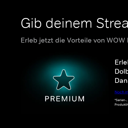
Gib deinem Stre
Erleb jetzt die Vorteile von WOW
Erle
Dolb
Dana
Noch m
*Serien-
Produkth