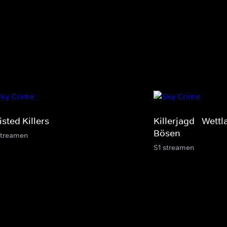
sted Killers
Killerjagd - Wett
Bösen
streamen
S1 streamen