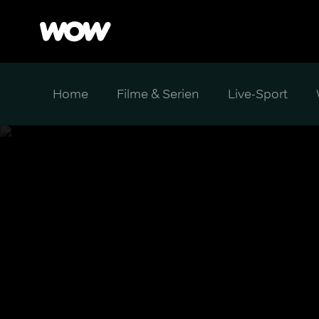
Home
Filme & Serien
Live-Sport