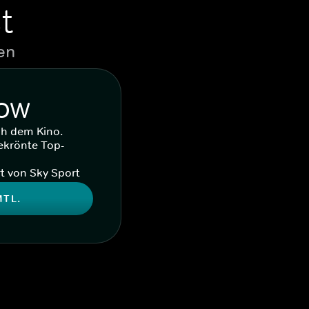
t
en
WOW
ch dem Kino.
ekrönte Top-
t von Sky Sport
MTL.