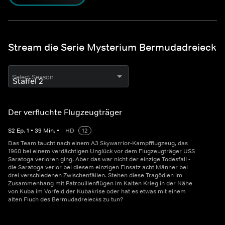
Stream die Serie Mysterium Bermudadreieck
Select Season
Der verfluchte Flugzeugträger
S
2
Ep.
1
•
39
Min.
•
HD
12
Das Team taucht nach einem A3 Skywarrior-Kampfflugzeug, das
1960 bei einem verdächtigen Unglück vor dem Flugzeugträger USS
Saratoga verloren ging. Aber das war nicht der einzige Todesfall -
die Saratoga verlor bei diesem einzigen Einsatz acht Männer bei
drei verschiedenen Zwischenfällen. Stehen diese Tragödien im
Zusammenhang mit Patrouillenflügen im Kalten Krieg in der Nähe
von Kuba im Vorfeld der Kubakrise oder hat es etwas mit einem
alten Fluch des Bermudadreiecks zu tun?