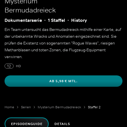
Mysterium
Bermudadreieck
Dokumentarserie
1 Staffel
History
Ein Team untersucht das Bermudadreieck mithilfe einer Karte, auf
der unbekannte Wracks und Anomalien eingezeichnet sind. Sie
prüfen die Existenz von sogenannten "Rogue Waves", riesigen
Methanblasen und toten Zonen, die Flugzeug-Equipment
verwirren.
12
HD
AB 5,98 € MTL.
Home
Serien
Mysterium Bermudadreieck
Staffel 2
EPISODENGUIDE
DETAILS