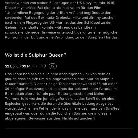
Verschwinden von sieben Flugzeugen der US Navy im Jahr 1945.
Dieser mysteriöse Fall diente als Inspiration für den Film
"Unheimliche Begegnung der dritten Art" und begründete den
schlechten Ruf des Bermuda-Dreiecks. Mike und Jimmy tauchen
nach einem Flugzeug der US-Marine, das den Schlüssel zu dem
Geheimnis enthalten könnte, während das Landteam
schockierende neue Hinweise untersucht, darunter eine mögliche
Kollision in der Luft und eine Verbindung zu den Sümpfen Floridas.
Wo ist die Sulphur Queen?
S
2
Ep.
6
•
39
Min.
•
HD
12
Das Team begibt sich zu einem abgelegenen Ziel, von dem es
glaubt, dass es sich um die lange verschollene "Marine Sulphur
Queen" handelt. Dieser riesige Tanker verschwand 1963 mit einer
39-köpfigen Besatzung und ist eines der bekanntesten Wracks im
Bermudadreieck. Nur ein paar Rettungswesten und kleine
Trümmerteile werden jemals gefunden. Ist das Schiff durch eine
Explosion gesunken, die durch die überhitzte Ladung ausgelöst
wurde, durch einen Fehler, der in das Innere des massiven Schiffes
eingebaut war, oder durch die tödlichen Stürme, die in diesem
abgelegenen Gewässer aus dem Nichts auftauchen?