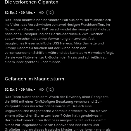
Die verlorenen Giganten
S
2
Ep.
2
•
39
Min.
•
HD
12
Das Team nimmt einen berühmten Fall aus dem Bermudadreieck
ins Visier: das Verschwinden von zwei riesigen Frachtschiffen. Im
November/Dezember 1941 verschwindet die riesige USS Proteus
nach der Durchquerung des Bermudadreiecks. Zwei Wochen
später verschwindet ohne Vorwarnung ein zweites, fast
baugleiches Riesenschiff, die USS Nereus. Mike Barnette und
Jimmy Gadomski tauchen auf der Suche nach den
verschwundenen Schiffen, während das Landteam Hinweisen folgt,
die sie von Flutwellen zu U-Booten der Nazis und schließlich zu
einem ihrer größten Funde führen.
Gefangen im Magnetsturm
S
2
Ep.
3
•
39
Min.
•
HD
12
Das Team sucht nach dem Wrack der Revonoc, einer Rennjacht,
die 1958 mit einer fünfköpfigen Besatzung verschwand. Zum
Zeitpunkt ihres Verschwindens wurde im Dreieck eine
ungewöhnliche magnetische Anomalie entdeckt. Wurde sie von
einem plötzlichen Sturm zerrissen? Oder hat irgendetwas im
Bermuda-Dreieck ihren Kompass ausgeschaltet und sie damit
hilflos zurückgelassen? Sarah Conover hat ihre Eltern und
Großeltern durch dieses tragische Mysterium verloren - mehr als