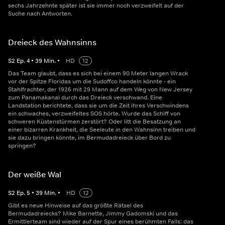
sechs Jahrzehnte später ist sie immer noch verzweifelt auf der
Suche nach Antworten.
Dreieck des Wahnsinns
S
2
Ep.
4
•
39
Min.
•
HD
12
Das Team glaubt, dass es sich bei einem 90 Meter langen Wrack
vor der Spitze Floridas um die Sudoffco handeln könnte - ein
Stahlfrachter, der 1926 mit 29 Mann auf dem Weg von New Jersey
zum Panamakanal durch das Dreieck verschwand. Eine
Landstation berichtete, dass sie um die Zeit ihres Verschwindens
ein schwaches, verzweifeltes SOS hörte. Wurde das Schiff von
schweren Küstenstürmen zerstört? Oder litt die Besatzung an
einer bizarren Krankheit, die Seeleute in den Wahnsinn treiben und
sie dazu bringen könnte, im Bermudadreieck über Bord zu
springen?
Der weiße Wal
S
2
Ep.
5
•
39
Min.
•
HD
12
Gibt es neue Hinweise auf das größte Rätsel des
Bermudadreiecks? Mike Barnette, Jimmy Gadomski und das
Ermittlerteam sind wieder auf der Spur eines berühmten Falls: das