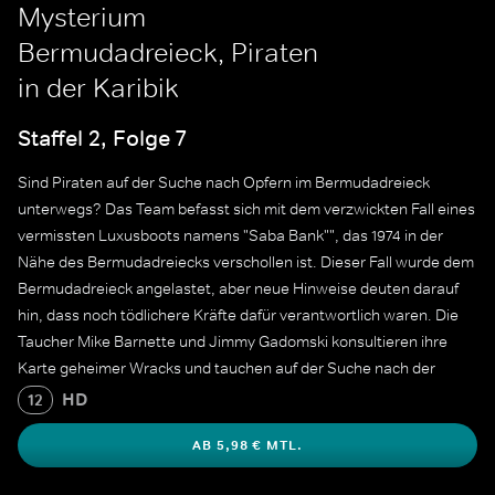
Mysterium
Bermudadreieck, Piraten
in der Karibik
Staffel 2, Folge 7
Sind Piraten auf der Suche nach Opfern im Bermudadreieck
unterwegs? Das Team befasst sich mit dem verzwickten Fall eines
vermissten Luxusboots namens "Saba Bank"", das 1974 in der
Nähe des Bermudadreiecks verschollen ist. Dieser Fall wurde dem
Bermudadreieck angelastet, aber neue Hinweise deuten darauf
hin, dass noch tödlichere Kräfte dafür verantwortlich waren. Die
Taucher Mike Barnette und Jimmy Gadomski konsultieren ihre
Karte geheimer Wracks und tauchen auf der Suche nach der
"Saba Bank"", während die Ermittler an Land angebliche
HD
12
Verbindungen zur Mafia und zu Kartellverbrechern aufdecken.
AB 5,98 € MTL.