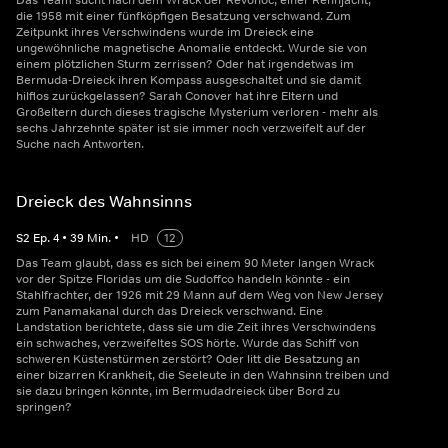
Das Team sucht nach dem Wrack der Revonoc, einer Rennjacht,
die 1958 mit einer fünfköpfigen Besatzung verschwand. Zum
Zeitpunkt ihres Verschwindens wurde im Dreieck eine
ungewöhnliche magnetische Anomalie entdeckt. Wurde sie von
einem plötzlichen Sturm zerrissen? Oder hat irgendetwas im
Bermuda-Dreieck ihren Kompass ausgeschaltet und sie damit
hilflos zurückgelassen? Sarah Conover hat ihre Eltern und
Großeltern durch dieses tragische Mysterium verloren - mehr als
sechs Jahrzehnte später ist sie immer noch verzweifelt auf der
Suche nach Antworten.
Dreieck des Wahnsinns
S
2
Ep.
4
•
39
Min.
•
HD
12
Das Team glaubt, dass es sich bei einem 90 Meter langen Wrack
vor der Spitze Floridas um die Sudoffco handeln könnte - ein
Stahlfrachter, der 1926 mit 29 Mann auf dem Weg von New Jersey
zum Panamakanal durch das Dreieck verschwand. Eine
Landstation berichtete, dass sie um die Zeit ihres Verschwindens
ein schwaches, verzweifeltes SOS hörte. Wurde das Schiff von
schweren Küstenstürmen zerstört? Oder litt die Besatzung an
einer bizarren Krankheit, die Seeleute in den Wahnsinn treiben und
sie dazu bringen könnte, im Bermudadreieck über Bord zu
springen?