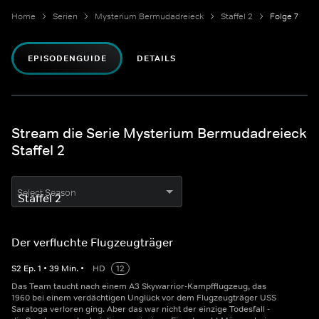
Home
Serien
Mysterium Bermudadreieck
Staffel 2
Folge 7
EPISODENGUIDE
DETAILS
Stream die Serie Mysterium Bermudadreieck
Staffel 2
Select Season
Der verfluchte Flugzeugträger
S
2
Ep.
1
•
39
Min.
•
HD
12
Das Team taucht nach einem A3 Skywarrior-Kampfflugzeug, das
1960 bei einem verdächtigen Unglück vor dem Flugzeugträger USS
Saratoga verloren ging. Aber das war nicht der einzige Todesfall -