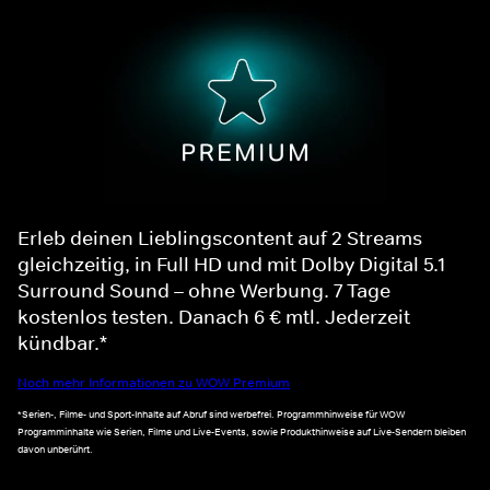
Erleb deinen Lieblingscontent auf 2 Streams
gleichzeitig, in Full HD und mit Dolby Digital 5.1
Surround Sound – ohne Werbung. 7 Tage
kostenlos testen. Danach 6 € mtl. Jederzeit
kündbar.*
Noch mehr Informationen zu WOW Premium
*Serien-, Filme- und Sport-Inhalte auf Abruf sind werbefrei. Programmhinweise für WOW
Programminhalte wie Serien, Filme und Live-Events, sowie Produkthinweise auf Live-Sendern bleiben
davon unberührt.