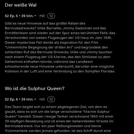
Der weiße Wal
S
2
Ep.
5
•
39
Min.
•
HD
12
Gibt es neue Hinweise auf das größte Rätsel des
Bermudadreiecks? Mike Barnette, Jimmy Gadomski und das
Ermittlerteam sind wieder auf der Spur eines berühmten Falls: das
Verschwinden von sieben Flugzeugen der US Navy im Jahr 1945.
Dieser mysteriöse Fall diente als Inspiration für den Film
"Unheimliche Begegnung der dritten Art" und begründete den
schlechten Ruf des Bermuda-Dreiecks. Mike und Jimmy tauchen
nach einem Flugzeug der US-Marine, das den Schlüssel zu dem
Geheimnis enthalten könnte, während das Landteam
schockierende neue Hinweise untersucht, darunter eine mögliche
Kollision in der Luft und eine Verbindung zu den Sümpfen Floridas.
Wo ist die Sulphur Queen?
S
2
Ep.
6
•
39
Min.
•
HD
12
Das Team begibt sich zu einem abgelegenen Ziel, von dem es
glaubt, dass es sich um die lange verschollene "Marine Sulphur
Queen" handelt. Dieser riesige Tanker verschwand 1963 mit einer
39-köpfigen Besatzung und ist eines der bekanntesten Wracks im
Bermudadreieck. Nur ein paar Rettungswesten und kleine
Trümmerteile werden jemals gefunden. Ist das Schiff durch eine