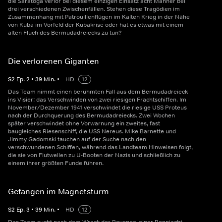
die Saratoga verlor bei diesem einzigen Einsatz acht Männer bei
drei verschiedenen Zwischenfällen. Stehen diese Tragödien im
Zusammenhang mit Patrouillenflügen im Kalten Krieg in der Nähe
von Kuba im Vorfeld der Kubakrise oder hat es etwas mit einem
alten Fluch des Bermudadreiecks zu tun?
Die verlorenen Giganten
S
2
Ep.
2
•
39
Min.
•
HD
12
Das Team nimmt einen berühmten Fall aus dem Bermudadreieck
ins Visier: das Verschwinden von zwei riesigen Frachtschiffen. Im
November/Dezember 1941 verschwindet die riesige USS Proteus
nach der Durchquerung des Bermudadreiecks. Zwei Wochen
später verschwindet ohne Vorwarnung ein zweites, fast
baugleiches Riesenschiff, die USS Nereus. Mike Barnette und
Jimmy Gadomski tauchen auf der Suche nach den
verschwundenen Schiffen, während das Landteam Hinweisen folgt,
die sie von Flutwellen zu U-Booten der Nazis und schließlich zu
einem ihrer größten Funde führen.
Gefangen im Magnetsturm
S
2
Ep.
3
•
39
Min.
•
HD
12