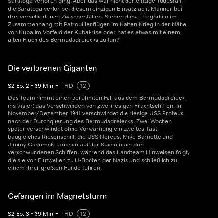
Saratoga verloren ging. Aber das war nicht der einzige Todesfall -
die Saratoga verlor bei diesem einzigen Einsatz acht Männer bei
drei verschiedenen Zwischenfällen. Stehen diese Tragödien im
Zusammenhang mit Patrouillenflügen im Kalten Krieg in der Nähe
von Kuba im Vorfeld der Kubakrise oder hat es etwas mit einem
alten Fluch des Bermudadreiecks zu tun?
Die verlorenen Giganten
S
2
Ep.
2
•
39
Min.
•
HD
12
Das Team nimmt einen berühmten Fall aus dem Bermudadreieck
ins Visier: das Verschwinden von zwei riesigen Frachtschiffen. Im
November/Dezember 1941 verschwindet die riesige USS Proteus
nach der Durchquerung des Bermudadreiecks. Zwei Wochen
später verschwindet ohne Vorwarnung ein zweites, fast
baugleiches Riesenschiff, die USS Nereus. Mike Barnette und
Jimmy Gadomski tauchen auf der Suche nach den
verschwundenen Schiffen, während das Landteam Hinweisen folgt,
die sie von Flutwellen zu U-Booten der Nazis und schließlich zu
einem ihrer größten Funde führen.
Gefangen im Magnetsturm
S
2
Ep.
3
•
39
Min.
•
HD
12