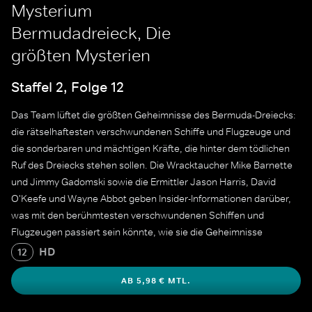
Mysterium
Bermudadreieck, Die
größten Mysterien
Staffel 2, Folge 12
Das Team lüftet die größten Geheimnisse des Bermuda-Dreiecks:
die rätselhaftesten verschwundenen Schiffe und Flugzeuge und
die sonderbaren und mächtigen Kräfte, die hinter dem tödlichen
Ruf des Dreiecks stehen sollen. Die Wracktaucher Mike Barnette
und Jimmy Gadomski sowie die Ermittler Jason Harris, David
O'Keefe und Wayne Abbot geben Insider-Informationen darüber,
was mit den berühmtesten verschwundenen Schiffen und
Flugzeugen passiert sein könnte, wie sie die Geheimnisse
aufklären wollen und wie ihre Suche nach Antworten fortgesetzt
HD
12
werden soll.
AB 5,98 € MTL.