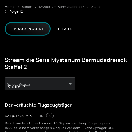
Home
Serien
Mysterium Bermudadreieck
Staffel 2
Folge 12
EPISODENGUIDE
DETAILS
Stream die Serie Mysterium Bermudadreieck
Staffel 2
Select Season
Der verfluchte Flugzeugträger
S
2
Ep.
1
•
39
Min.
•
HD
12
Das Team taucht nach einem A3 Skywarrior-Kampfflugzeug, das
1960 bei einem verdächtigen Unglück vor dem Flugzeugträger USS