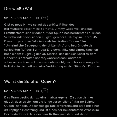
Der weiße Wal
S
2
Ep.
5
•
39
Min.
•
HD
12
Gibt es neue Hinweise auf das größte Rätsel des
Bermudadreiecks? Mike Barnette, Jimmy Gadomski und das
Ermittlerteam sind wieder auf der Spur eines berühmten Falls: das
Verschwinden von sieben Flugzeugen der US Navy im Jahr 1945.
Dieser mysteriöse Fall diente als Inspiration für den Film
"Unheimliche Begegnung der dritten Art" und begründete den
schlechten Ruf des Bermuda-Dreiecks. Mike und Jimmy tauchen
nach einem Flugzeug der US-Marine, das den Schlüssel zu dem
Geheimnis enthalten könnte, während das Landteam
schockierende neue Hinweise untersucht, darunter eine mögliche
Kollision in der Luft und eine Verbindung zu den Sümpfen Floridas.
Wo ist die Sulphur Queen?
S
2
Ep.
6
•
39
Min.
•
HD
12
Das Team begibt sich zu einem abgelegenen Ziel, von dem es
glaubt, dass es sich um die lange verschollene "Marine Sulphur
Queen" handelt. Dieser riesige Tanker verschwand 1963 mit einer
39-köpfigen Besatzung und ist eines der bekanntesten Wracks im
Bermudadreieck. Nur ein paar Rettungswesten und kleine