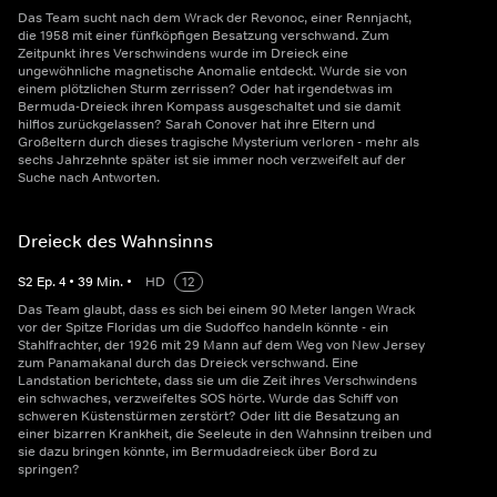
Das Team sucht nach dem Wrack der Revonoc, einer Rennjacht,
die 1958 mit einer fünfköpfigen Besatzung verschwand. Zum
Zeitpunkt ihres Verschwindens wurde im Dreieck eine
ungewöhnliche magnetische Anomalie entdeckt. Wurde sie von
einem plötzlichen Sturm zerrissen? Oder hat irgendetwas im
Bermuda-Dreieck ihren Kompass ausgeschaltet und sie damit
hilflos zurückgelassen? Sarah Conover hat ihre Eltern und
Großeltern durch dieses tragische Mysterium verloren - mehr als
sechs Jahrzehnte später ist sie immer noch verzweifelt auf der
Suche nach Antworten.
Dreieck des Wahnsinns
S
2
Ep.
4
•
39
Min.
•
HD
12
Das Team glaubt, dass es sich bei einem 90 Meter langen Wrack
vor der Spitze Floridas um die Sudoffco handeln könnte - ein
Stahlfrachter, der 1926 mit 29 Mann auf dem Weg von New Jersey
zum Panamakanal durch das Dreieck verschwand. Eine
Landstation berichtete, dass sie um die Zeit ihres Verschwindens
ein schwaches, verzweifeltes SOS hörte. Wurde das Schiff von
schweren Küstenstürmen zerstört? Oder litt die Besatzung an
einer bizarren Krankheit, die Seeleute in den Wahnsinn treiben und
sie dazu bringen könnte, im Bermudadreieck über Bord zu
springen?