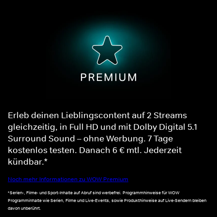
Erleb deinen Lieblingscontent auf 2 Streams
gleichzeitig, in Full HD und mit Dolby Digital 5.1
Surround Sound – ohne Werbung. 7 Tage
kostenlos testen. Danach 6 € mtl. Jederzeit
kündbar.*
Noch mehr Informationen zu WOW Premium
*Serien-, Filme- und Sport-Inhalte auf Abruf sind werbefrei. Programmhinweise für WOW
Programminhalte wie Serien, Filme und Live-Events, sowie Produkthinweise auf Live-Sendern bleiben
davon unberührt.