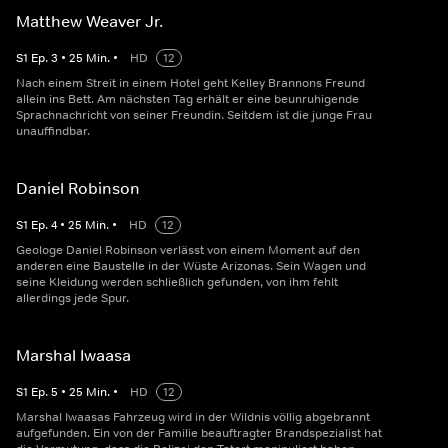
Matthew Weaver Jr.
S
1
Ep.
3
•
25
Min.
•
HD
12
Nach einem Streit in einem Hotel geht Kelley Brannons Freund
allein ins Bett. Am nächsten Tag erhält er eine beunruhigende
Sprachnachricht von seiner Freundin. Seitdem ist die junge Frau
unauffindbar.
Daniel Robinson
S
1
Ep.
4
•
25
Min.
•
HD
12
Geologe Daniel Robinson verlässt von einem Moment auf den
anderen eine Baustelle in der Wüste Arizonas. Sein Wagen und
seine Kleidung werden schließlich gefunden, von ihm fehlt
allerdings jede Spur.
Marshal Iwaasa
S
1
Ep.
5
•
25
Min.
•
HD
12
Marshal Iwaasas Fahrzeug wird in der Wildnis völlig abgebrannt
aufgefunden. Ein von der Familie beauftragter Brandspezialist hat