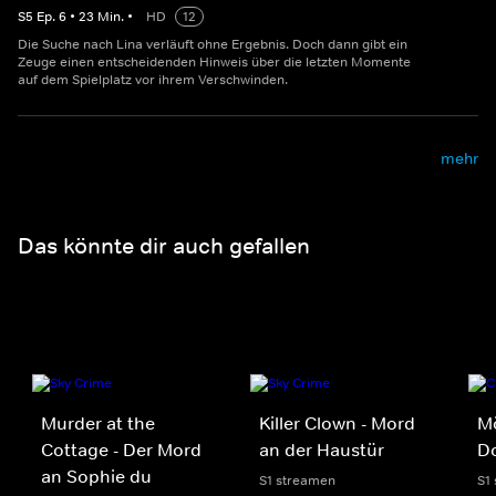
S
5
Ep.
6
•
23
Min.
•
HD
12
Die Suche nach Lina verläuft ohne Ergebnis. Doch dann gibt ein
Zeuge einen entscheidenden Hinweis über die letzten Momente
auf dem Spielplatz vor ihrem Verschwinden.
mehr
Das könnte dir auch gefallen
Murder at the
Killer Clown - Mord
M
Cottage - Der Mord
an der Haustür
D
an Sophie du
S1 streamen
S1