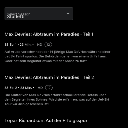
Select Season
Max Devries: Albtraum im Paradies - Teil 1
S
5
Ep.
1
•
23
Min.
•
HD
12
Auf Aruba verschwindet der 14-jährige Max DeVries während einer
Jet Ski Fahrt spurlos. Die Behörden gehen von einem Unfall aus.
Oder hat sein Begleiter etwas mit der Sache zu tun?
Max Devries: Albtraum im Paradies - Teil 2
S
5
Ep.
2
•
23
Min.
•
HD
12
Die Mutter von Max DeVries erfährt schockierende Details über
den Begleiter ihres Sohnes. Wird sie erfahren, was auf der Jet-Ski
Tour wirklich geschehen ist?
Lopaz Richardson: Auf der Erfolgsspur