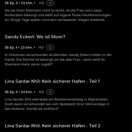
S
5
Ep.
3
•
23
Min.
•
HD
12
Als sie ihren Ehemann nicht erreicht, ist die Frau von Lopaz
Richardson besorgt und stellt auf eigene Faust Nachforschungen
an. Einige Tage später wird sein verlassener Wagen entdeckt.
Sandy Eckert: Wo ist Mom?
S
5
Ep.
4
•
23
Min.
•
HD
12
In Wisconsin verschwindet Großmutter Sandy Eckert mitten in der
Nacht. Die Familie ist besorgt um die alte Frau - doch weiß ihr
Ehemann mehr als er zugibt?
Lina Sardar Khil: Kein sicherer Hafen - Teil 1
S
5
Ep.
5
•
24
Min.
•
HD
12
Lina Sardar Khil überlebte ein Bombenanschlag in Afghanistan.
Doch dann verschwindet sie vom Spielplatz ihrer Wohnanlage in
San Antonio. Wurde sie entführt?
Lina Sardar Khil: Kein sicherer Hafen - Teil 2