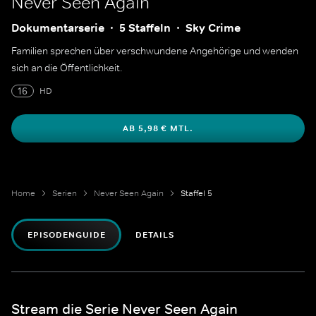
Never Seen Again
Dokumentarserie
5 Staffeln
Sky Crime
Familien sprechen über verschwundene Angehörige und wenden
sich an die Öffentlichkeit.
16
HD
AB 5,98 € MTL.
Home
Serien
Never Seen Again
Staffel 5
EPISODENGUIDE
DETAILS
Stream die Serie Never Seen Again