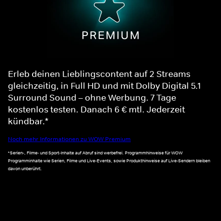
Erleb deinen Lieblingscontent auf 2 Streams
gleichzeitig, in Full HD und mit Dolby Digital 5.1
Surround Sound – ohne Werbung. 7 Tage
kostenlos testen. Danach 6 € mtl. Jederzeit
kündbar.*
Noch mehr Informationen zu WOW Premium
*Serien-, Filme- und Sport-Inhalte auf Abruf sind werbefrei. Programmhinweise für WOW
Programminhalte wie Serien, Filme und Live-Events, sowie Produkthinweise auf Live-Sendern bleiben
davon unberührt.