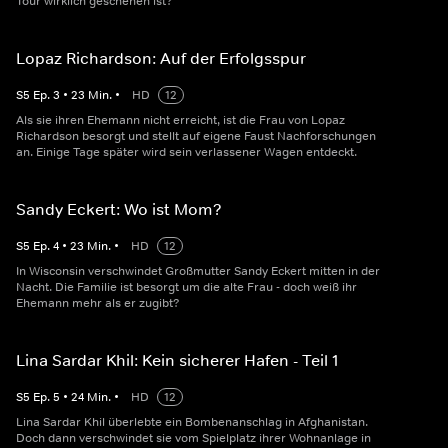
Tour wirklich geschehen ist?
Lopaz Richardson: Auf der Erfolgsspur
S
5
Ep.
3
•
23
Min.
•
HD
12
Als sie ihren Ehemann nicht erreicht, ist die Frau von Lopaz
Richardson besorgt und stellt auf eigene Faust Nachforschungen
an. Einige Tage später wird sein verlassener Wagen entdeckt.
Sandy Eckert: Wo ist Mom?
S
5
Ep.
4
•
23
Min.
•
HD
12
In Wisconsin verschwindet Großmutter Sandy Eckert mitten in der
Nacht. Die Familie ist besorgt um die alte Frau - doch weiß ihr
Ehemann mehr als er zugibt?
Lina Sardar Khil: Kein sicherer Hafen - Teil 1
S
5
Ep.
5
•
24
Min.
•
HD
12
Lina Sardar Khil überlebte ein Bombenanschlag in Afghanistan.
Doch dann verschwindet sie vom Spielplatz ihrer Wohnanlage in