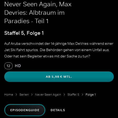
Never Seen Again, Max
Devries: Albtraum im
Paradies - Teil 1
Staffel 5, Folge 1
Auf Aruba verschwindet der 14-jährige Max DeVries während einer
Jet Ski Fahrt spurlos. Die Behörden gehen von einem Unfall aus.
Oder hat sein Begleiter etwas mit der Sache zu tun?
HD
12
AB 5,98 € MTL.
Home
Serien
Never Seen Again
Staffel 5
Folge 1
EPISODENGUIDE
DETAILS