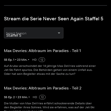
Stream die Serie Never Seen Again Staffel 5
Select Season
Max Devries: Albtraum im Paradies - Teil 1
S
5
Ep.
1
•
23
Min.
•
HD
12
Auf Aruba verschwindet der 14-jährige Max DeVries während einer
Jet Ski Fahrt spurlos. Die Behörden gehen von einem Unfall aus.
Oder hat sein Begleiter etwas mit der Sache zu tun?
Max Devries: Albtraum im Paradies - Teil 2
S
5
Ep.
2
•
23
Min.
•
HD
12
Die Mutter von Max DeVries erfährt schockierende Details über
den Begleiter ihres Sohnes. Wird sie erfahren, was auf der Jet-Ski