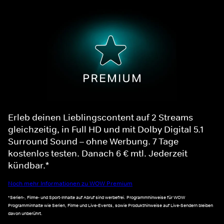
Erleb deinen Lieblingscontent auf 2 Streams
gleichzeitig, in Full HD und mit Dolby Digital 5.1
Surround Sound – ohne Werbung. 7 Tage
kostenlos testen. Danach 6 € mtl. Jederzeit
kündbar.*
Noch mehr Informationen zu WOW Premium
*Serien-, Filme- und Sport-Inhalte auf Abruf sind werbefrei. Programmhinweise für WOW
Programminhalte wie Serien, Filme und Live-Events, sowie Produkthinweise auf Live-Sendern bleiben
davon unberührt.