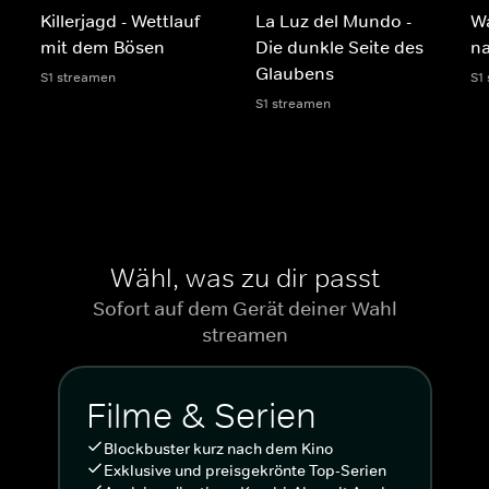
Killerjagd - Wettlauf
La Luz del Mundo -
Wa
mit dem Bösen
Die dunkle Seite des
n
Glaubens
S1 streamen
S1
S1 streamen
Wähl, was zu dir passt
Sofort auf dem Gerät deiner Wahl
streamen
Filme & Serien
Blockbuster kurz nach dem Kino
Exklusive und preisgekrönte Top-Serien