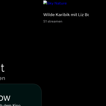
Wilde Karibik mit Liz Bonnin
S1 streamen
t
en
WOW
ch dem Kino.