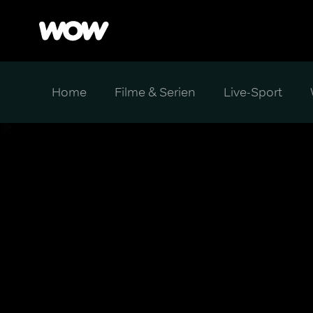
Home
Filme & Serien
Live-Sport