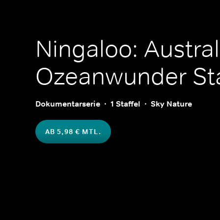
Ningaloo: Austra
Ozeanwunder
Sta
Dokumentarserie
1 Staffel
Sky Nature
AB 5,98 € MTL.