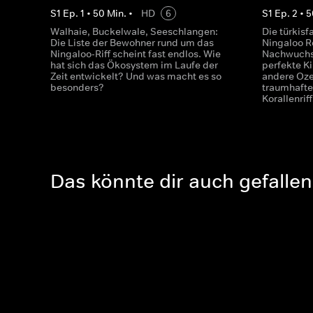
S
1
Ep.
1
•
50
Min.
•
HD
6
S
1
Ep.
2
•
5
Walhaie, Buckelwale, Seeschlangen:
Die türkis
Die Liste der Bewohner rund um das
Ningaloo R
Ningaloo-Riff scheint fast endlos. Wie
Nachwuchs
hat sich das Ökosystem im Laufe der
perfekte K
Zeit entwickelt? Und was macht es so
andere Oz
besonders?
traumhaft
Korallenriff
Das könnte dir auch gefallen