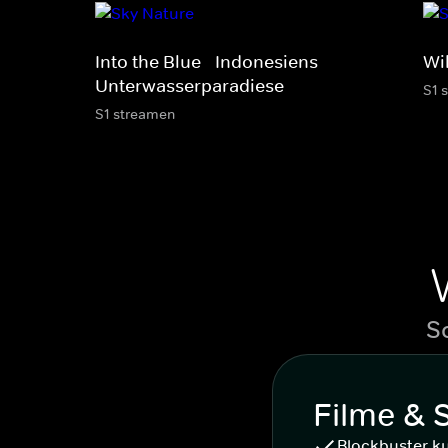
Into the Blue - Indonesiens
Wi
Unterwasserparadiese
S1 
S1 streamen
S
Filme & 
Blockbuster k