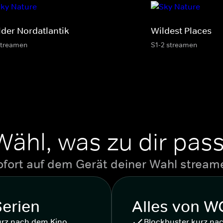
lder Nordatlantik
Wildest Places
streamen
S1-2 streamen
Wähl, was zu dir pass
ofort auf dem Gerät deiner Wahl stream
Serien
Alles von 
urz nach dem Kino
Blockbuster kurz na