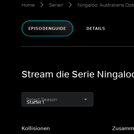
Home
Serien
Ningaloo: Australiens O
EPISODENGUIDE
DETAILS
Stream die Serie Ningal
Select Season
Kollisionen
Zusamm