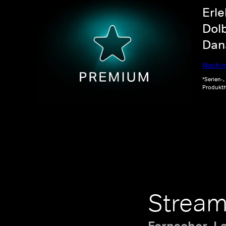
Erle
Dolb
Dana
Noch m
*Serien-
Produkth
Stream
Fernseher, L