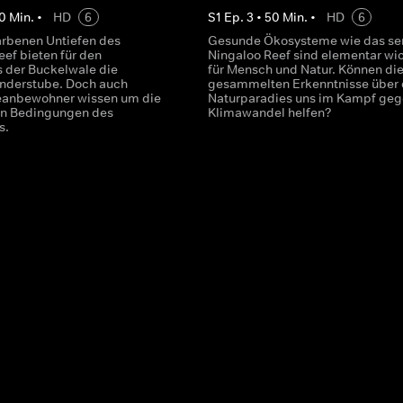
0
Min.
•
HD
6
S
1
Ep.
3
•
50
Min.
•
HD
6
farbenen Untiefen des
Gesunde Ökosysteme wie das se
eef bieten für den
Ningaloo Reef sind elementar wi
 der Buckelwale die
für Mensch und Natur. Können di
inderstube. Doch auch
gesammelten Erkenntnisse über 
eanbewohner wissen um die
Naturparadies uns im Kampf geg
en Bedingungen des
Klimawandel helfen?
s.