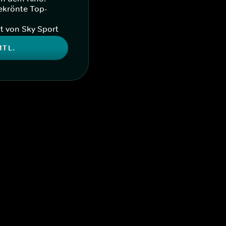
ekrönte Top-
t von Sky Sport
MTL.