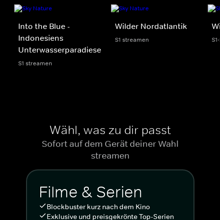
Into the Blue -
Wilder Nordatlantik
Wi
Indonesiens
S1 streamen
S1
Unterwasserparadiese
S1 streamen
Wähl, was zu dir passt
Sofort auf dem Gerät deiner Wahl
streamen
Filme & Serien
Blockbuster kurz nach dem Kino
Exklusive und preisgekrönte Top-Serien