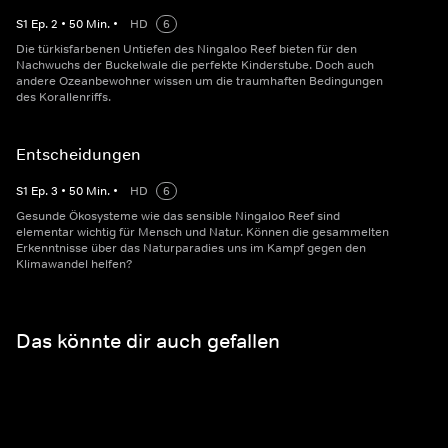
S
1
Ep.
2
•
50
Min.
•
HD
6
Die türkisfarbenen Untiefen des Ningaloo Reef bieten für den
Nachwuchs der Buckelwale die perfekte Kinderstube. Doch auch
andere Ozeanbewohner wissen um die traumhaften Bedingungen
des Korallenriffs.
Entscheidungen
S
1
Ep.
3
•
50
Min.
•
HD
6
Gesunde Ökosysteme wie das sensible Ningaloo Reef sind
elementar wichtig für Mensch und Natur. Können die gesammelten
Erkenntnisse über das Naturparadies uns im Kampf gegen den
Klimawandel helfen?
Das könnte dir auch gefallen