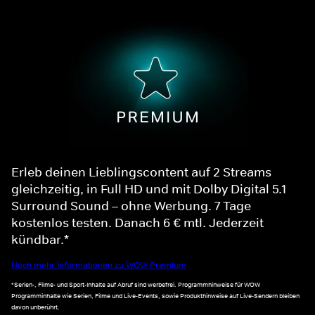
Erleb deinen Lieblingscontent auf 2 Streams
gleichzeitig, in Full HD und mit Dolby Digital 5.1
Surround Sound – ohne Werbung. 7 Tage
kostenlos testen. Danach 6 € mtl. Jederzeit
kündbar.*
Noch mehr Informationen zu WOW Premium
*Serien-, Filme- und Sport-Inhalte auf Abruf sind werbefrei. Programmhinweise für WOW
Programminhalte wie Serien, Filme und Live-Events, sowie Produkthinweise auf Live-Sendern bleiben
davon unberührt.