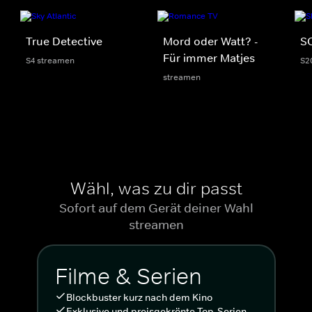
True Detective
Mord oder Watt? -
S
Für immer Matjes
S4 streamen
S2
streamen
Wähl, was zu dir passt
Sofort auf dem Gerät deiner Wahl
streamen
Filme & Serien
Blockbuster kurz nach dem Kino
Exklusive und preisgekrönte Top-Serien