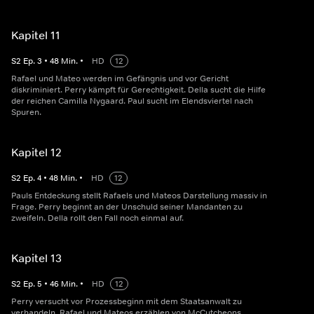
Kapitel 11
S
2
Ep.
3
•
48
Min.
•
HD
12
Rafael und Mateo werden im Gefängnis und vor Gericht
diskriminiert. Perry kämpft für Gerechtigkeit. Della sucht die Hilfe
der reichen Camilla Nygaard. Paul sucht im Elendsviertel nach
Spuren.
Kapitel 12
S
2
Ep.
4
•
48
Min.
•
HD
12
Pauls Entdeckung stellt Rafaels und Mateos Darstellung massiv in
Frage. Perry beginnt an der Unschuld seiner Mandanten zu
zweifeln. Della rollt den Fall noch einmal auf.
Kapitel 13
S
2
Ep.
5
•
46
Min.
•
HD
12
Perry versucht vor Prozessbeginn mit dem Staatsanwalt zu
verhandeln. Rafael und Mateos erzählen von McCutcheons