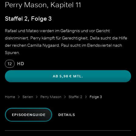
Perry Mason, Kapitel 11
Staffel 2, Folge 3
Rafael und Mateo werden im Gefängnis und vor Gericht
diskriminiert. Perry kämpft für Gerechtigkeit. Della sucht die Hilfe
der reichen Camilla Nygaard. Paul sucht im Elendsviertel nach
Spuren.
HD
12
AB 5,98 € MTL.
Home
Serien
Perry Mason
Staffel 2
Folge 3
EPISODENGUIDE
DETAILS