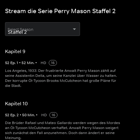
Stream die Serie Perry Mason Staffel 2
Select Season
Kapitel 9
S
2
Ep.
1
•
52
Min.
•
HD
16
Los Angeles, 1933: Der frustrierte Anwalt Perry Mason zählt auf
seine Assistentin Della, um seine Kanzlei über Wasser zu halten.
Der korrupte Öl-Tycoon Brooks McCutcheon hat große Pläne für
die Stadt.
Kapitel 10
S
2
Ep.
2
•
50
Min.
•
HD
16
Die Brüder Rafael und Mateo Gallardo werden wegen des Mordes
an Öl-Tycoon McCutcheon verhaftet. Anwalt Perry Mason weigert
sich zunächst den Fall anzunehmen. Doch dann ändert er seine
Meinung.