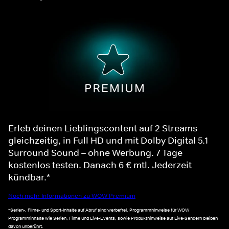
Erleb deinen Lieblingscontent auf 2 Streams
gleichzeitig, in Full HD und mit Dolby Digital 5.1
Surround Sound – ohne Werbung. 7 Tage
kostenlos testen. Danach 6 € mtl. Jederzeit
kündbar.*
Noch mehr Informationen zu WOW Premium
*Serien-, Filme- und Sport-Inhalte auf Abruf sind werbefrei. Programmhinweise für WOW
Programminhalte wie Serien, Filme und Live-Events, sowie Produkthinweise auf Live-Sendern bleiben
davon unberührt.