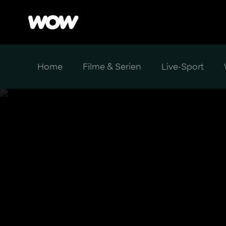
Home
Filme & Serien
Live-Sport