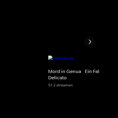
Mord in Genua - Ein Fall für Pet
Delicato
S1-2 streamen