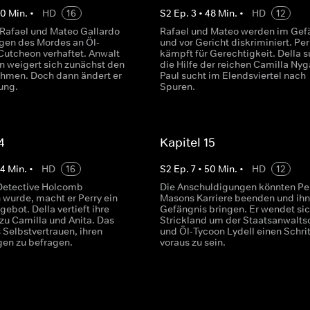
50
Min.
•
HD
16
S
2
Ep.
3
•
48
Min.
•
HD
12
 Rafael und Mateo Gallardo
Rafael und Mateo werden im Gef
en des Mordes an Öl-
und vor Gericht diskriminiert. Per
utcheon verhaftet. Anwalt
kämpft für Gerechtigkeit. Della s
n weigert sich zunächst den
die Hilfe der reichen Camilla Nyg
ehmen. Doch dann ändert er
Paul sucht im Elendsviertel nach
ung.
Spuren.
4
Kapitel 15
54
Min.
•
HD
16
S
2
Ep.
7
•
50
Min.
•
HD
12
etective Holcomb
Die Anschuldigungen könnten Pe
 wurde, macht er Perry ein
Masons Karriere beenden und ihn
ebot. Della vertieft ihre
Gefängnis bringen. Er wendet sic
zu Camilla und Anita. Das
Strickland um der Staatsanwalts
s Selbstvertrauen, ihren
und Öl-Tycoon Lydell einen Schrit
gen zu befragen.
voraus zu sein.