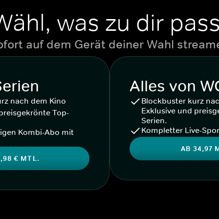
Wähl, was zu dir pass
ofort auf dem Gerät deiner Wahl stream
Serien
Alles von 
urz nach dem Kino
Blockbuster kurz na
Exklusive und preisg
preisgekrönte Top-
Serien.
Kompletter Live-Spor
igen Kombi-Abo mit
AB 34,97 
,98 € MTL.