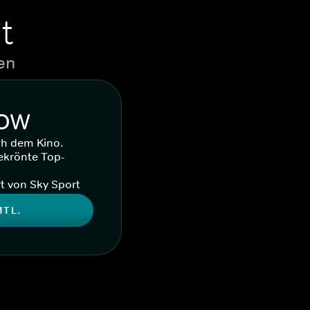
t
en
WOW
ch dem Kino.
ekrönte Top-
t von Sky Sport
MTL.