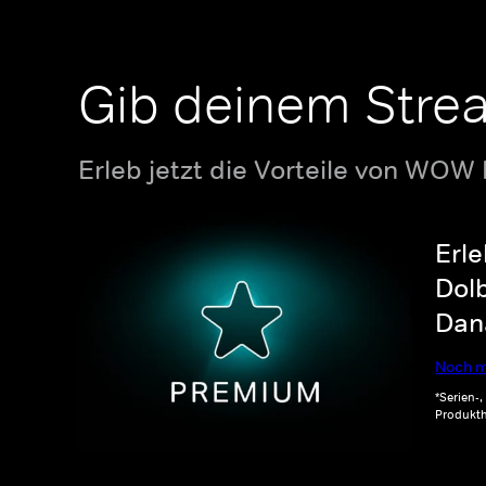
Gib deinem Stre
Erleb jetzt die Vorteile von WOW
Erle
Dolb
Dana
Noch m
*Serien-
Produkth