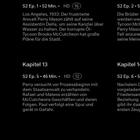
S
2
Ep.
1
•
52
Min.
•
HD
16
S
2
Ep.
2
•
Los Angeles, 1933: Der frustrierte
Die Brüder
Anwalt Perry Mason zählt auf seine
werden weg
Assistentin Della, um seine Kanzlei über
Tycoon McC
Wasser zu halten. Der korrupte Öl-
Perry Maso
Tycoon Brooks McCutcheon hat große
Fall anzun
Pläne für die Stadt.
seine Mein
Kapitel 13
Kapitel 1
S
2
Ep.
5
•
46
Min.
•
HD
12
S
2
Ep.
6
•
Perry versucht vor Prozessbeginn mit
Nachdem D
dem Staatsanwalt zu verhandeln.
vorgeladen
Rafael und Mateos erzählen von
Friedensang
McCutcheons Geschäften und deren
Beziehung 
Folgen. Paul verfolgt eine Spur und
gibt ihr da
gerät in Gefahr.
ersten Zeu