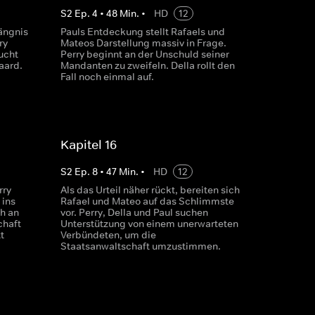
S
2
Ep.
4
•
48
Min.
•
HD
12
ängnis
Pauls Entdeckung stellt Rafaels und
ry
Mateos Darstellung massiv in Frage.
ucht
Perry beginnt an der Unschuld seiner
aard.
Mandanten zu zweifeln. Della rollt den
Fall noch einmal auf.
Kapitel 16
S
2
Ep.
8
•
47
Min.
•
HD
12
rry
Als das Urteil näher rückt, bereiten sich
 ins
Rafael und Mateo auf das Schlimmste
h an
vor. Perry, Della und Paul suchen
chaft
Unterstützung von einem unerwarteten
t
Verbündeten, um die
Staatsanwaltschaft umzustimmen.