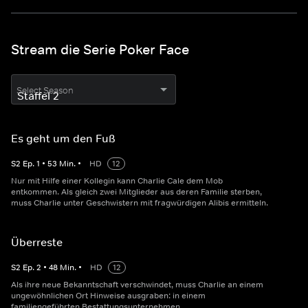
Stream die Serie Poker Face
Select Season
Es geht um den Fuß
S
2
Ep.
1
•
53
Min.
•
HD
12
Nur mit Hilfe einer Kollegin kann Charlie Cale dem Mob
entkommen. Als gleich zwei Mitglieder aus deren Familie sterben,
muss Charlie unter Geschwistern mit fragwürdigen Alibis ermitteln.
Überreste
S
2
Ep.
2
•
48
Min.
•
HD
12
Als ihre neue Bekanntschaft verschwindet, muss Charlie an einem
ungewöhnlichen Ort Hinweise ausgraben: in einem
familiengeführten Bestattungsunternehmen.