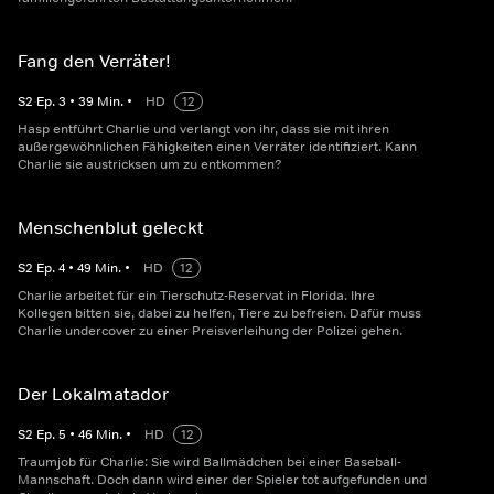
Fang den Verräter!
S
2
Ep.
3
•
39
Min.
•
HD
12
Hasp entführt Charlie und verlangt von ihr, dass sie mit ihren
außergewöhnlichen Fähigkeiten einen Verräter identifiziert. Kann
Charlie sie austricksen um zu entkommen?
Menschenblut geleckt
S
2
Ep.
4
•
49
Min.
•
HD
12
Charlie arbeitet für ein Tierschutz-Reservat in Florida. Ihre
Kollegen bitten sie, dabei zu helfen, Tiere zu befreien. Dafür muss
Charlie undercover zu einer Preisverleihung der Polizei gehen.
Der Lokalmatador
S
2
Ep.
5
•
46
Min.
•
HD
12
Traumjob für Charlie: Sie wird Ballmädchen bei einer Baseball-
Mannschaft. Doch dann wird einer der Spieler tot aufgefunden und