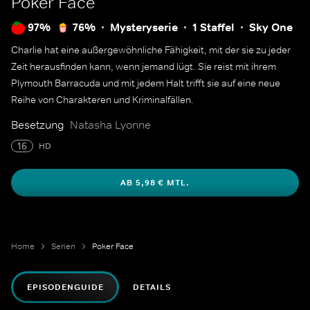
Poker Face
97%
76%
Mysteryserie
1 Staffel
Sky One
Charlie hat eine außergewöhnliche Fähigkeit, mit der sie zu jeder
Zeit herausfinden kann, wenn jemand lügt. Sie reist mit ihrem
Plymouth Barracuda und mit jedem Halt trifft sie auf eine neue
Reihe von Charakteren und Kriminalfällen.
Besetzung
Natasha Lyonne
16
HD
AB 5,98 € MTL.
Home
Serien
Poker Face
EPISODENGUIDE
DETAILS