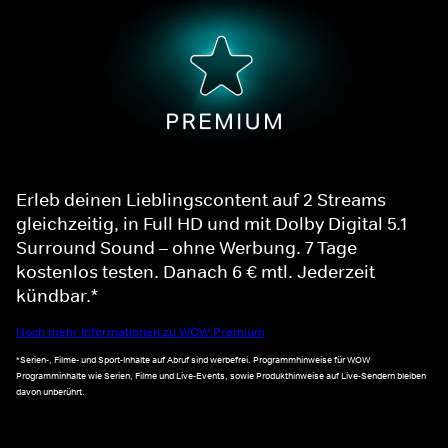
Erleb deinen Lieblingscontent auf 2 Streams
gleichzeitig, in Full HD und mit Dolby Digital 5.1
Surround Sound – ohne Werbung. 7 Tage
kostenlos testen. Danach 6 € mtl. Jederzeit
kündbar.*
Noch mehr Informationen zu WOW Premium
*Serien-, Filme- und Sport-Inhalte auf Abruf sind werbefrei. Programmhinweise für WOW
Programminhalte wie Serien, Filme und Live-Events, sowie Produkthinweise auf Live-Sendern bleiben
davon unberührt.