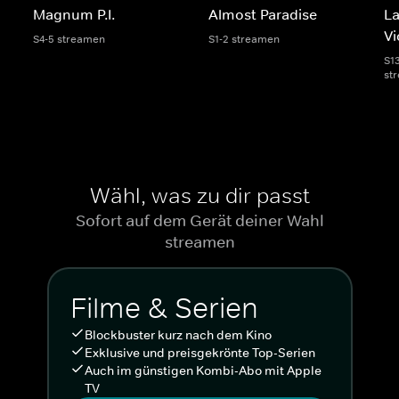
Magnum P.I.
Almost Paradise
La
Vi
S4-5 streamen
S1-2 streamen
S13
st
Wähl, was zu dir passt
Sofort auf dem Gerät deiner Wahl
streamen
Filme & Serien
Blockbuster kurz nach dem Kino
Exklusive und preisgekrönte Top-Serien
Auch im günstigen Kombi-Abo mit Apple
TV