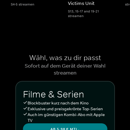
Victims Unit
S4-5 streamen
st
S13, 15-17 and 19-21
streamen
Wähl, was zu dir passt
Sofort auf dem Gerät deiner Wahl
streamen
Filme & Serien
Blockbuster kurz nach dem Kino
Exklusive und preisgekrönte Top-Serien
Auch im günstigen Kombi-Abo mit Apple
TV
AB 5,98 € MTL.