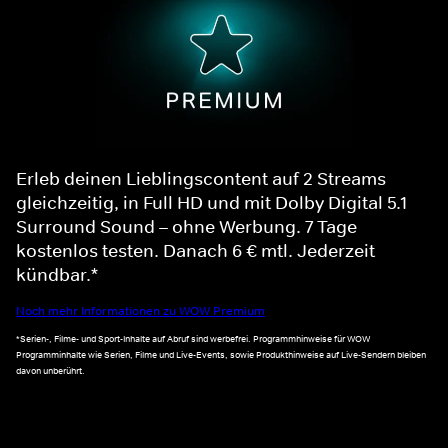
Erleb deinen Lieblingscontent auf 2 Streams
gleichzeitig, in Full HD und mit Dolby Digital 5.1
Surround Sound – ohne Werbung. 7 Tage
kostenlos testen. Danach 6 € mtl. Jederzeit
kündbar.*
Noch mehr Informationen zu WOW Premium
*Serien-, Filme- und Sport-Inhalte auf Abruf sind werbefrei. Programmhinweise für WOW
Programminhalte wie Serien, Filme und Live-Events, sowie Produkthinweise auf Live-Sendern bleiben
davon unberührt.