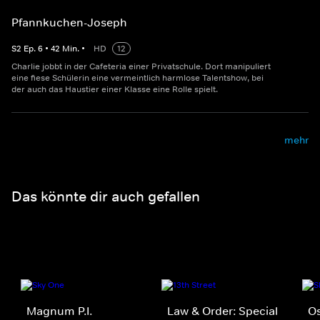
Pfannkuchen-Joseph
S
2
Ep.
6
•
42
Min.
•
HD
12
Charlie jobbt in der Cafeteria einer Privatschule. Dort manipuliert
eine fiese Schülerin eine vermeintlich harmlose Talentshow, bei
der auch das Haustier einer Klasse eine Rolle spielt.
mehr
Das könnte dir auch gefallen
Magnum P.I.
Law & Order: Special
Os