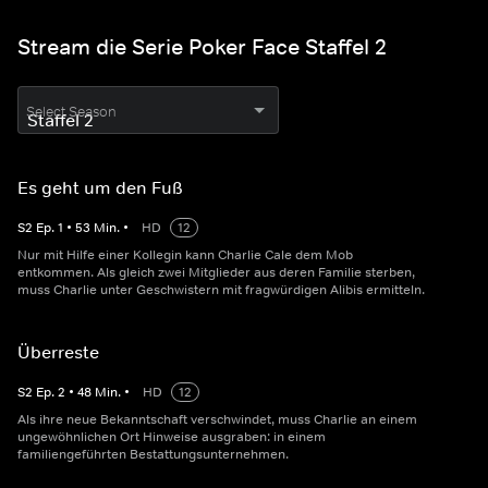
Stream die Serie Poker Face Staffel 2
Select Season
Es geht um den Fuß
S
2
Ep.
1
•
53
Min.
•
HD
12
Nur mit Hilfe einer Kollegin kann Charlie Cale dem Mob
entkommen. Als gleich zwei Mitglieder aus deren Familie sterben,
muss Charlie unter Geschwistern mit fragwürdigen Alibis ermitteln.
Überreste
S
2
Ep.
2
•
48
Min.
•
HD
12
Als ihre neue Bekanntschaft verschwindet, muss Charlie an einem
ungewöhnlichen Ort Hinweise ausgraben: in einem
familiengeführten Bestattungsunternehmen.