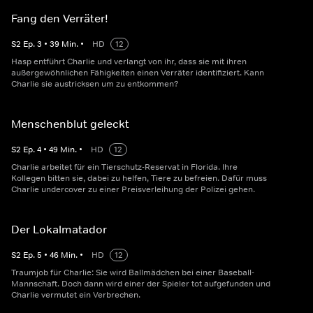
Fang den Verräter!
S
2
Ep.
3
•
39
Min.
•
HD
12
Hasp entführt Charlie und verlangt von ihr, dass sie mit ihren
außergewöhnlichen Fähigkeiten einen Verräter identifiziert. Kann
Charlie sie austricksen um zu entkommen?
Menschenblut geleckt
S
2
Ep.
4
•
49
Min.
•
HD
12
Charlie arbeitet für ein Tierschutz-Reservat in Florida. Ihre
Kollegen bitten sie, dabei zu helfen, Tiere zu befreien. Dafür muss
Charlie undercover zu einer Preisverleihung der Polizei gehen.
Der Lokalmatador
S
2
Ep.
5
•
46
Min.
•
HD
12
Traumjob für Charlie: Sie wird Ballmädchen bei einer Baseball-
Mannschaft. Doch dann wird einer der Spieler tot aufgefunden und
Charlie vermutet ein Verbrechen.