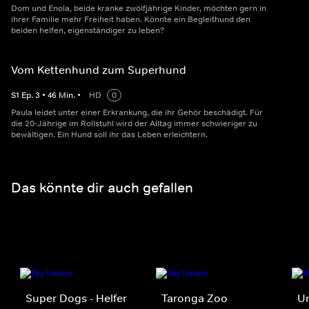
Dom und Enola, beide kranke zwölfjährige Kinder, möchten gern in
ihrer Familie mehr Freiheit haben. Könnte ein Begleithund den
beiden helfen, eigenständiger zu leben?
Vom Kettenhund zum Superhund
S
1
Ep.
3
•
46
Min.
•
HD
0
Paula leidet unter einer Erkrankung, die ihr Gehör beschädigt. Für
die 20-Jährige im Rollstuhl wird der Alltag immer schwieriger zu
bewältigen. Ein Hund soll ihr das Leben erleichtern.
Das könnte dir auch gefallen
Super Dogs - Helfer
Taronga Zoo
Un