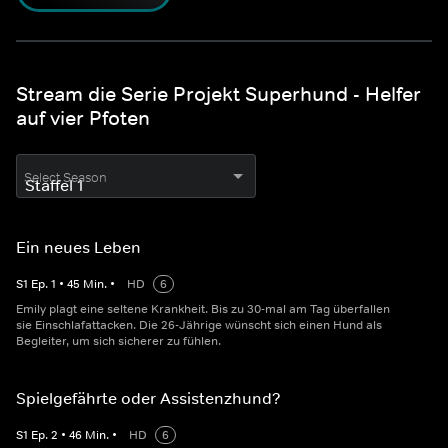
Stream die Serie Projekt Superhund - Helfer
auf vier Pfoten
Select Season
Ein neues Leben
S
1
Ep.
1
•
45
Min.
•
HD
6
Emily plagt eine seltene Krankheit. Bis zu 30-mal am Tag überfallen
sie Einschlafattacken. Die 26-Jährige wünscht sich einen Hund als
Begleiter, um sich sicherer zu fühlen.
Spielgefährte oder Assistenzhund?
S
1
Ep.
2
•
46
Min.
•
HD
6