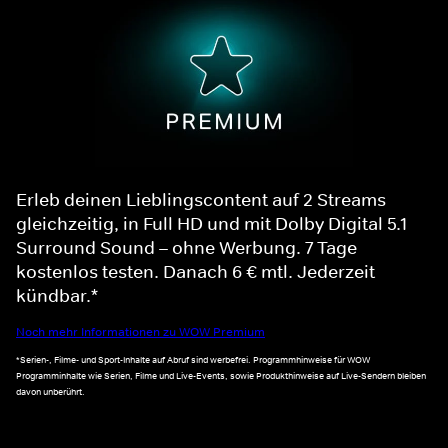
Erleb deinen Lieblingscontent auf 2 Streams
gleichzeitig, in Full HD und mit Dolby Digital 5.1
Surround Sound – ohne Werbung. 7 Tage
kostenlos testen. Danach 6 € mtl. Jederzeit
kündbar.*
Noch mehr Informationen zu WOW Premium
*Serien-, Filme- und Sport-Inhalte auf Abruf sind werbefrei. Programmhinweise für WOW
Programminhalte wie Serien, Filme und Live-Events, sowie Produkthinweise auf Live-Sendern bleiben
davon unberührt.