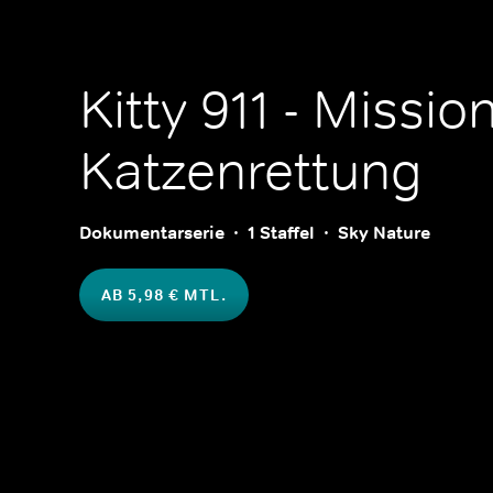
Kitty 911 - Missio
Katzenrettung
Dokumentarserie
1 Staffel
Sky Nature
AB 5,98 € MTL.