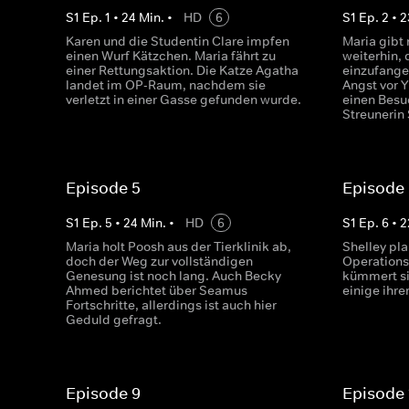
S
1
Ep.
1
•
24
Min.
•
HD
6
S
1
Ep.
2
•
2
Karen und die Studentin Clare impfen
Maria gibt 
einen Wurf Kätzchen. Maria fährt zu
weiterhin, 
einer Rettungsaktion. Die Katze Agatha
einzufangen
landet im OP-Raum, nachdem sie
Angst vor 
verletzt in einer Gasse gefunden wurde.
einen Besu
Streunerin
Episode 5
Episode
S
1
Ep.
5
•
24
Min.
•
HD
6
S
1
Ep.
6
•
2
Maria holt Poosh aus der Tierklinik ab,
Shelley pla
doch der Weg zur vollständigen
Operations
Genesung ist noch lang. Auch Becky
kümmert s
Ahmed berichtet über Seamus
einige ihre
Fortschritte, allerdings ist auch hier
Geduld gefragt.
Episode 9
Episode 