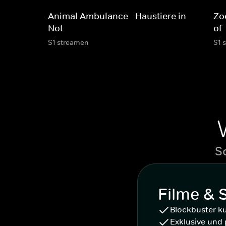
Animal Ambulance - Haustiere in
Zoo
Not
of
S1 streamen
S1 
S
Filme & 
Blockbuster k
Exklusive und 