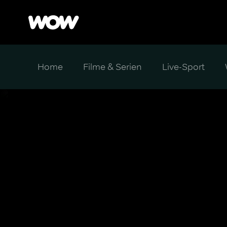
Home
Filme & Serien
Live-Sport