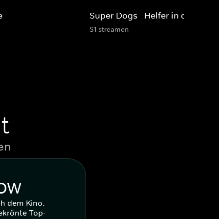
e
Super Dogs - Helfer in der Not
S1 streamen
t
en
WOW
ch dem Kino.
ekrönte Top-