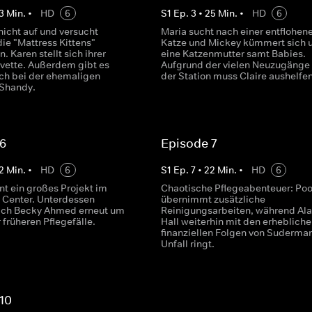
3
Min.
•
HD
6
S
1
Ep.
3
•
25
Min.
•
HD
6
nicht auf und versucht
Maria sucht nach einer entflohen
die "Mattress Kittens"
Katze und Mickey kümmert sich 
. Karen stellt sich ihrer
eine Katzenmutter samt Babies.
Yvette. Außerdem gibt es
Aufgrund der vielen Neuzugänge 
ch bei der ehemaligen
der Station muss Claire aushelfen
 Shandy.
 6
Episode 7
2
Min.
•
HD
6
S
1
Ep.
7
•
22
Min.
•
HD
6
nt ein großes Projekt im
Chaotische Pflegeabenteuer: Po
 Center. Unterdessen
übernimmt zusätzliche
ich Becky Ahmed erneut um
Reinigungsarbeiten, während Al
r früheren Pflegefälle.
Hall weiterhin mit den erhebliche
finanziellen Folgen von Suderma
Unfall ringt.
10