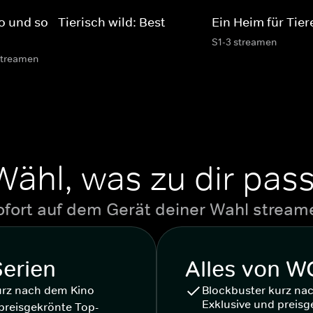
 und so - Tierisch wild: Best
Ein Heim für Tier
S1-3 streamen
streamen
Wähl, was zu dir pass
ofort auf dem Gerät deiner Wahl stream
Serien
Alles von 
urz nach dem Kino
Blockbuster kurz na
Exklusive und preisg
preisgekrönte Top-