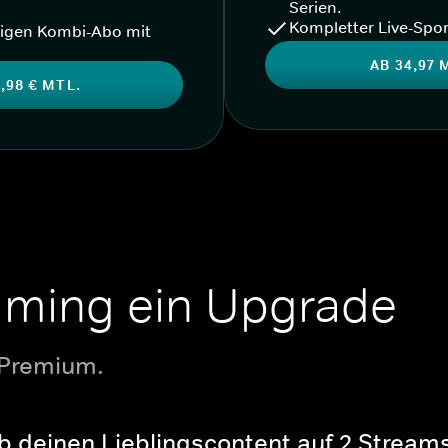
Serien.
Kompletter Live-Spor
igen Kombi-Abo mit
AB 34,97 
,98 € MTL.
aming ein Upgrade
 Premium.
b deinen Lieblingscontent auf 2 Streams 