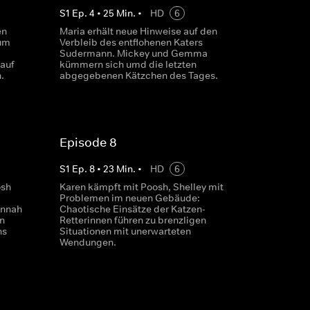
S
1
Ep.
4
•
25
Min.
•
HD
6
en
Maria erhält neue Hinweise auf den
um
Verbleib des entflohenen Katers
Sudermann. Mickey und Gemma
auf
kümmern sich umd die letzten
.
abgegebenen Kätzchen des Tages.
Episode 8
S
1
Ep.
8
•
23
Min.
•
HD
6
osh
Karen kämpft mit Poosh, Shelley mit
Problemen im neuen Gebäude:
annah
Chaotische Einsätze der Katzen-
n
Retterinnen führen zu brenzligen
ns
Situationen mit unerwarteten
Wendungen.