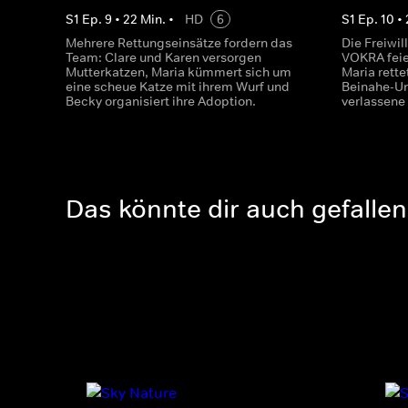
S
1
Ep.
9
•
22
Min.
•
HD
6
S
1
Ep.
10
•
Mehrere Rettungseinsätze fordern das
Die Freiwil
Team: Clare und Karen versorgen
VOKRA feie
Mutterkatzen, Maria kümmert sich um
Maria rette
eine scheue Katze mit ihrem Wurf und
Beinahe-Un
Becky organisiert ihre Adoption.
verlassene
Das könnte dir auch gefallen