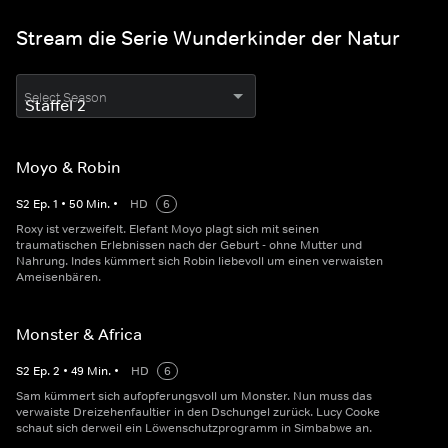
Stream die Serie Wunderkinder der Natur
Select Season
Moyo & Robin
S
2
Ep.
1
•
50
Min.
•
HD
6
Roxy ist verzweifelt. Elefant Moyo plagt sich mit seinen
traumatischen Erlebnissen nach der Geburt - ohne Mutter und
Nahrung. Indes kümmert sich Robin liebevoll um einen verwaisten
Ameisenbären.
Monster & Africa
S
2
Ep.
2
•
49
Min.
•
HD
6
Sam kümmert sich aufopferungsvoll um Monster. Nun muss das
verwaiste Dreizehenfaultier in den Dschungel zurück. Lucy Cooke
schaut sich derweil ein Löwenschutzprogramm in Simbabwe an.