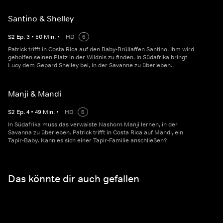
Santino & Shelley
S
2
Ep.
3
•
50
Min.
•
HD
6
Patrick trifft in Costa Rica auf den Baby-Brüllaffen Santino. Ihm wird
geholfen seinen Platz in der Wildnis zu finden. In Südafrika bringt
Lucy dem Gepard Shelley bei, in der Savanne zu überleben.
Manji & Mandi
S
2
Ep.
4
•
49
Min.
•
HD
6
In Südafrika muss das verwaiste Nashorn Manji lernen, in der
Savanna zu überleben. Patrick trifft in Costa Rica auf Mandi, ein
Tapir-Baby. Kann es sich einer Tapir-Familie anschließen?
Das könnte dir auch gefallen