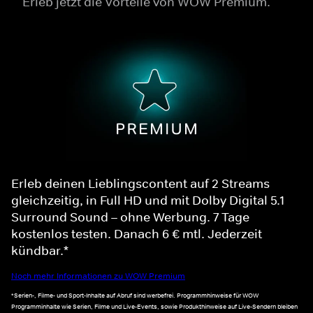
Erleb jetzt die Vorteile von WOW Premium.
Erleb deinen Lieblingscontent auf 2 Streams
gleichzeitig, in Full HD und mit Dolby Digital 5.1
Surround Sound – ohne Werbung. 7 Tage
kostenlos testen. Danach 6 € mtl. Jederzeit
kündbar.*
Noch mehr Informationen zu WOW Premium
*Serien-, Filme- und Sport-Inhalte auf Abruf sind werbefrei. Programmhinweise für WOW
Programminhalte wie Serien, Filme und Live-Events, sowie Produkthinweise auf Live-Sendern bleiben