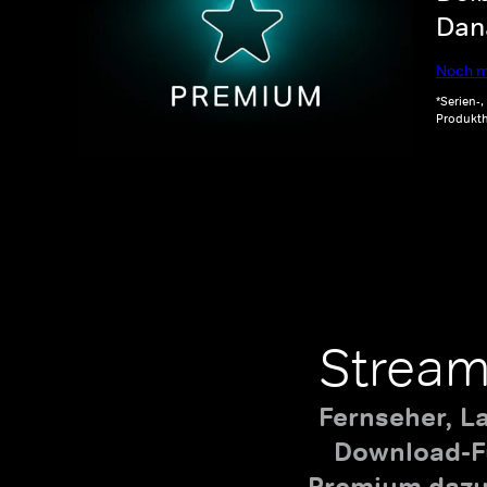
Dana
Noch m
*Serien-
Produkth
Stream
Fernseher, L
Download-Fu
Premium dazu,