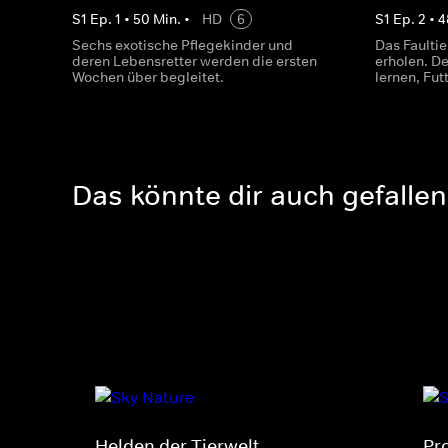
S
1
Ep.
1
•
50
Min.
•
HD
6
S
1
Ep.
2
•
4
Sechs exotische Pflegekinder und
Das Faultie
deren Lebensretter werden die ersten
erholen. D
Wochen über begleitet.
lernen, Fut
Das könnte dir auch gefallen
Helden der Tierwelt
Pr