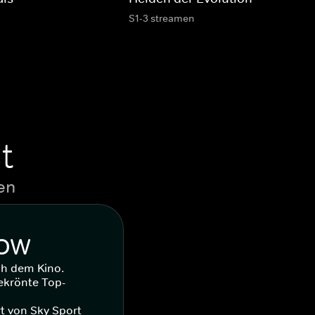
S1-3 streamen
t
en
WOW
ch dem Kino.
ekrönte Top-
t von Sky Sport