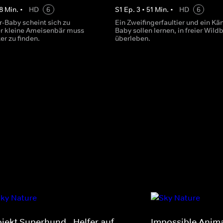
8
Min.
•
HD
6
S
1
Ep.
3
•
51
Min.
•
HD
6
r-Baby scheint sich zu
Ein Zweifingerfaultier und ein Kä
er kleine Ameisenbär muss
Baby sollen lernen, in freier Wild
ter zu finden.
überleben.
ojekt Superhund - Helfer auf
Impossible Anim