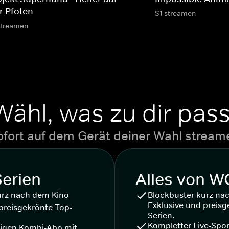
r Pfoten
S1 streamen
streamen
Wähl, was zu dir pass
ofort auf dem Gerät deiner Wahl stream
Serien
Alles von 
urz nach dem Kino
Blockbuster kurz na
Exklusive und preisg
preisgekrönte Top-
Serien.
Kompletter Live-Spor
igen Kombi-Abo mit