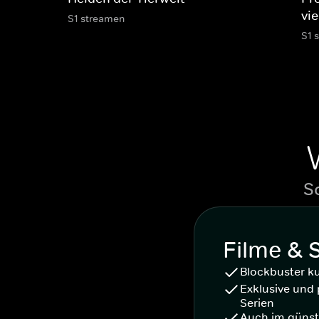
vie
S1 streamen
S1 
S
Filme & 
Blockbuster k
Exklusive und 
Serien
Auch im günst