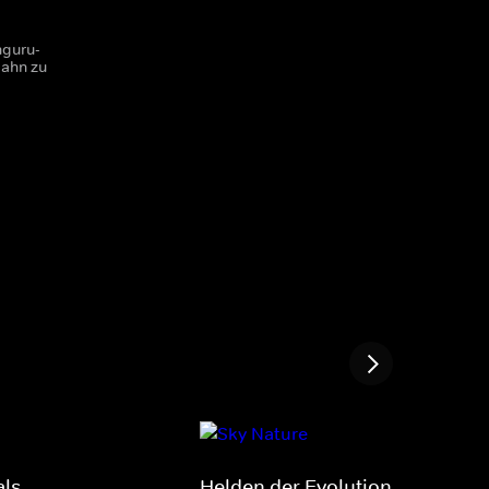
nguru-
bahn zu
als
Helden der Evolution