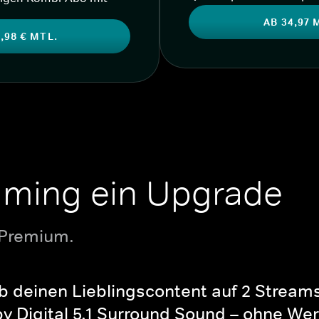
AB 34,97 
,98 € MTL.
aming ein Upgrade
 Premium.
b deinen Lieblingscontent auf 2 Streams 
y Digital 5.1 Surround Sound – ohne Wer