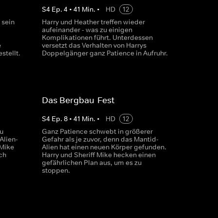
S
4
Ep.
4
•
41
Min.
•
HD
12
 sein
Harry und Heather treffen wieder
aufeinander - was zu einigen
Komplikationen führt. Unterdessen
e
versetzt das Verhalten von Harrys
stellt.
Doppelgänger ganz Patience in Aufruhr.
Das Bergbau-Fest
S
4
Ep.
8
•
41
Min.
•
HD
12
zu
Ganz Patience schwebt in größerer
Alien-
Gefahr als je zuvor, denn das Mantid-
 Mike
Alien hat einen neuen Körper gefunden.
ch
Harry und Sheriff Mike hecken einen
gefährlichen Plan aus, um es zu
stoppen.