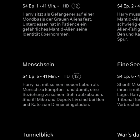
S
4
Ep.
1
•
41
Min.
•
HD
12
S
4
Ep.
2
•
4
Harry sitzt als Gefangener auf einer
Harry muss
Mondbasis der Grauen Aliens fest.
Mantid-Ali
Unterdessen hat in Patience ein
schwierig e
gefährliches Mantid-Alien seine
Alien-Fähig
Identität übernommen.
Ben und Ka
Spur.
Menschsein
Eine See
S
4
Ep.
5
•
41
Min.
•
HD
12
S
4
Ep.
6
•
4
Harry hat mit seinem neuen Leben als
Sheriff Mik
Mensch zu kämpfen - und damit, eine
ihren Ermit
Beziehung zu seinem Sohn aufzubauen.
Lage. Harry
Sheriff Mike und Deputy Liv sind bei Ben
Tribunal fü
und Kate zum Dinner eingeladen.
Verbrechen
Tunnelblick
War's da