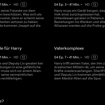
1
Min.
•
HD
12
S
4
Ep.
3
•
41
Min.
•
HD
12
 seine Freunde vor dem
Harry muss ein Gerät bergen, das
en beschützen. Was sich als
Volk einst zurückgelassen hat.
rweist, denn er scheint seine
Unterdessen geraten in Patience
keiten verloren zu haben.
Beziehungen ins Wanken und alt
te kommen Joseph auf die
Allianzen werden auf die Probe ge
le für Harry
Vaterkomplexe
1
Min.
•
HD
12
S
4
Ep.
7
•
41
Min.
•
HD
12
e und Deputy Liv geraten bei
Harry trifft seinen Vater, der ihm 
tlungen in eine gefährliche
drastischen Mitteln rät, um seine 
 muss sich vor einem Alien-
Kräfte wiederzuerlangen. Sheriff
r seine vermeintlichen
und Deputy Liv kommen allmähli
 rechtfertigen.
dem Mantid-Alien auf die Spur.
s?