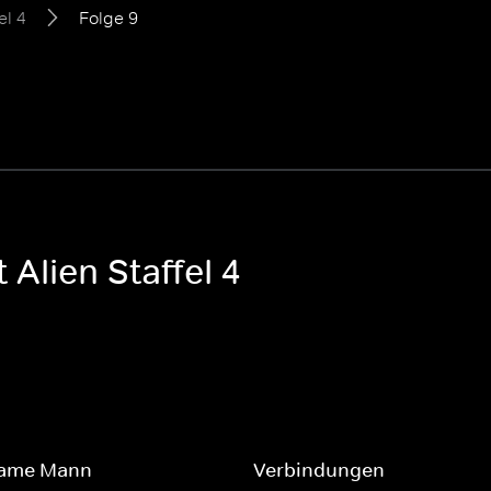
el 4
Folge 9
 Alien Staffel 4
same Mann
Verbindungen