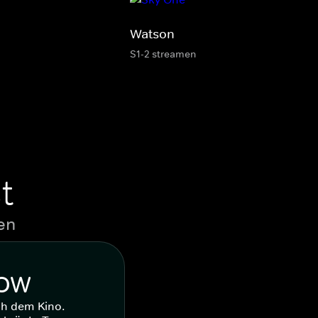
Watson
S1-2 streamen
t
en
WOW
ch dem Kino.