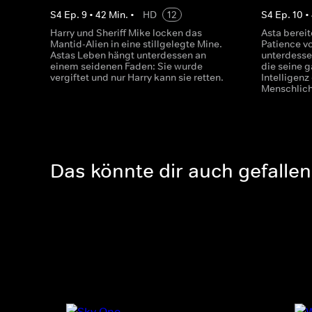
S
4
Ep.
9
•
42
Min.
•
HD
12
S
4
Ep.
10
•
Harry und Sheriff Mike locken das
Asta bereit
Mantid-Alien in eine stillgelegte Mine.
Patience vo
Astas Leben hängt unterdessen an
unterdesse
einem seidenen Faden: Sie wurde
die seine g
vergiftet und nur Harry kann sie retten.
Intelligenz
Menschlich
Das könnte dir auch gefallen