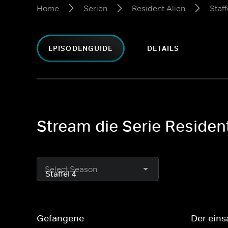
Home
Serien
Resident Alien
Staff
EPISODENGUIDE
DETAILS
Stream die Serie Resident
Select Season
Gefangene
Der ein