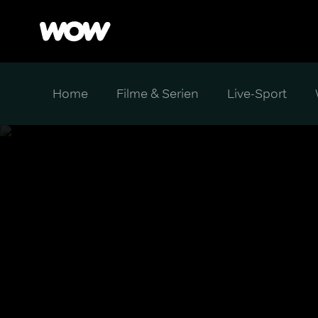
Home
Filme & Serien
Live-Sport