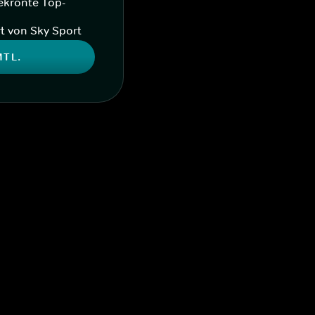
ekrönte Top-
t von Sky Sport
MTL.