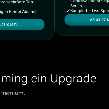
Exklusive und preisg
preisgekrönte Top-
Serien.
Kompletter Live-Spor
igen Kombi-Abo mit
AB 34,97 
,98 € MTL.
aming ein Upgrade
 Premium.