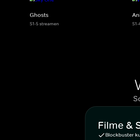
Ghosts
An
S1-5 streamen
S1-
S
Filme & 
Blockbuster k