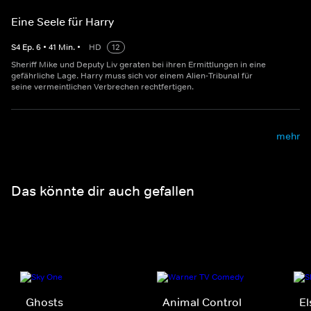
Eine Seele für Harry
S
4
Ep.
6
•
41
Min.
•
HD
12
Sheriff Mike und Deputy Liv geraten bei ihren Ermittlungen in eine
gefährliche Lage. Harry muss sich vor einem Alien-Tribunal für
seine vermeintlichen Verbrechen rechtfertigen.
mehr
Das könnte dir auch gefallen
Ghosts
Animal Control
El