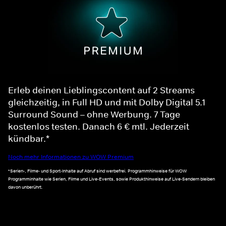
Erleb deinen Lieblingscontent auf 2 Streams
gleichzeitig, in Full HD und mit Dolby Digital 5.1
Surround Sound – ohne Werbung. 7 Tage
kostenlos testen. Danach 6 € mtl. Jederzeit
kündbar.*
Noch mehr Informationen zu WOW Premium
*Serien-, Filme- und Sport-Inhalte auf Abruf sind werbefrei. Programmhinweise für WOW
Programminhalte wie Serien, Filme und Live-Events, sowie Produkthinweise auf Live-Sendern bleiben
davon unberührt.