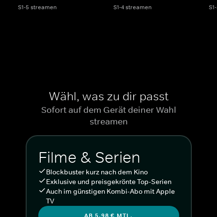
S1-5 streamen
S1-4 streamen
S1
Wähl, was zu dir passt
Sofort auf dem Gerät deiner Wahl
streamen
Filme & Serien
Blockbuster kurz nach dem Kino
Exklusive und preisgekrönte Top-Serien
Auch im günstigen Kombi-Abo mit Apple
TV
AB 5,98 € MTL.