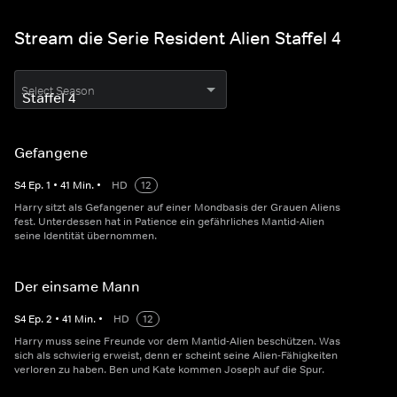
Stream die Serie Resident Alien Staffel 4
Select Season
Gefangene
S
4
Ep.
1
•
41
Min.
•
HD
12
Harry sitzt als Gefangener auf einer Mondbasis der Grauen Aliens
fest. Unterdessen hat in Patience ein gefährliches Mantid-Alien
seine Identität übernommen.
Der einsame Mann
S
4
Ep.
2
•
41
Min.
•
HD
12
Harry muss seine Freunde vor dem Mantid-Alien beschützen. Was
sich als schwierig erweist, denn er scheint seine Alien-Fähigkeiten
verloren zu haben. Ben und Kate kommen Joseph auf die Spur.