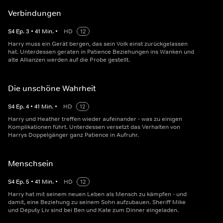
Verbindungen
S
4
Ep.
3
•
41
Min.
•
HD
12
Harry muss ein Gerät bergen, das sein Volk einst zurückgelassen
hat. Unterdessen geraten in Patience Beziehungen ins Wanken und
alte Allianzen werden auf die Probe gestellt.
Die unschöne Wahrheit
S
4
Ep.
4
•
41
Min.
•
HD
12
Harry und Heather treffen wieder aufeinander - was zu einigen
Komplikationen führt. Unterdessen versetzt das Verhalten von
Harrys Doppelgänger ganz Patience in Aufruhr.
Menschsein
S
4
Ep.
5
•
41
Min.
•
HD
12
Harry hat mit seinem neuen Leben als Mensch zu kämpfen - und
damit, eine Beziehung zu seinem Sohn aufzubauen. Sheriff Mike
und Deputy Liv sind bei Ben und Kate zum Dinner eingeladen.