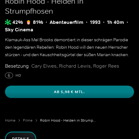
Robin Hood - Helden in
Strumpfhosen
42%
81%
Abenteuerfilm
1993
1h 40m
Sky Cinema
Klamauk-Ass Mel Brooks demontiert in dieser schrägen Parodie
den legendären Rebellen: Robin Hood will den neuen Herrscher
stürzen - und den Keuschheitsgürtel der süßen Marian knacken.
Besetzung
Cary Elwes, Richard Lewis, Roger Rees
6
HD
AB 5,98 € MTL.
Home
Filme
Robin Hood - Helden in Strumpfhosen
DETAILS