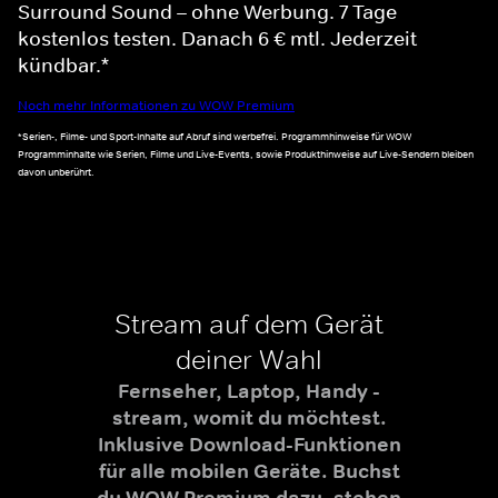
Surround Sound – ohne Werbung. 7 Tage
kostenlos testen. Danach 6 € mtl. Jederzeit
kündbar.*
Noch mehr Informationen zu WOW Premium
*Serien-, Filme- und Sport-Inhalte auf Abruf sind werbefrei. Programmhinweise für WOW
Programminhalte wie Serien, Filme und Live-Events, sowie Produkthinweise auf Live-Sendern bleiben
davon unberührt.
Stream auf dem Gerät
deiner Wahl
Fernseher, Laptop, Handy -
stream, womit du möchtest.
Inklusive Download-Funktionen
für alle mobilen Geräte. Buchst
du WOW Premium dazu, stehen