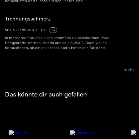
berüchtigten Kartellboss auf den Fersen sind.
Trennungsschmerz
S
8
Ep.
6
•
39
Min.
•
HD
16
In mehreren Frauenkliniken kommt es zu Schießereien. Zwei
Pflegekräfte sterben. Hondo und sein S.W.A.T.-Team wollen
herausfinden, ob ein politisches Motiv hinter der Tat steckt.
mehr
Das könnte dir auch gefallen