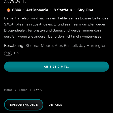
S.W.A.T.
68%
Actionserie
8 Staffeln
Sky One
Daniel Harrelson wird nach einem Fehler seines Bosses Leiter des
S.W.A.T.-Teams in Los Angeles. Er und sein Team kämpfen gegen
Drogendealer, Terroristen und Gangs und werden immer dann
gerufen, wenn alle anderen Behörden nicht mehr weiterwissen.
Besetzung
Shemar Moore, Alex Russell, Jay Harrington
16
HD
AB 5,98 € MTL.
Home
Serien
S.W.A.T.
EPISODENGUIDE
DETAILS