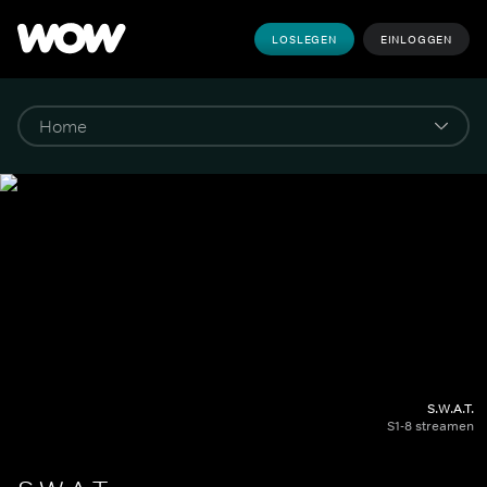
LOSLEGEN
EINLOGGEN
S.W.A.T.
S1-8 streamen