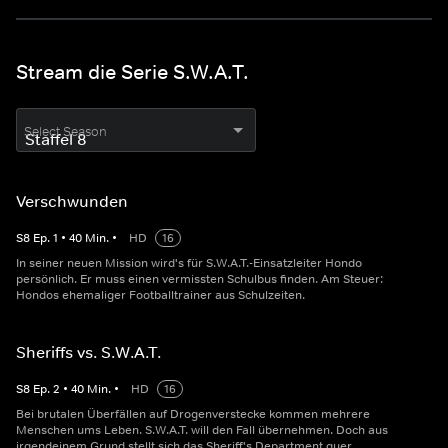
Stream die Serie S.W.A.T.
Select Season
Verschwunden
S
8
Ep.
1
•
40
Min.
•
HD
16
In seiner neuen Mission wird's für S.W.A.T.-Einsatzleiter Hondo
persönlich. Er muss einen vermissten Schulbus finden. Am Steuer:
Hondos ehemaliger Footballtrainer aus Schulzeiten.
Sheriffs vs. S.W.A.T.
S
8
Ep.
2
•
40
Min.
•
HD
16
Bei brutalen Überfällen auf Drogenverstecke kommen mehrere
Menschen ums Leben. S.W.A.T. will den Fall übernehmen. Doch aus
irgendeinem Grund stellt sich das Sheriff's Department quer.