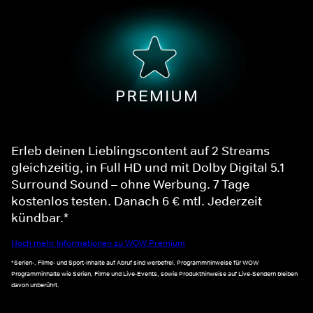
Erleb deinen Lieblingscontent auf 2 Streams
gleichzeitig, in Full HD und mit Dolby Digital 5.1
Surround Sound – ohne Werbung. 7 Tage
kostenlos testen. Danach 6 € mtl. Jederzeit
kündbar.*
Noch mehr Informationen zu WOW Premium
*Serien-, Filme- und Sport-Inhalte auf Abruf sind werbefrei. Programmhinweise für WOW
Programminhalte wie Serien, Filme und Live-Events, sowie Produkthinweise auf Live-Sendern bleiben
davon unberührt.