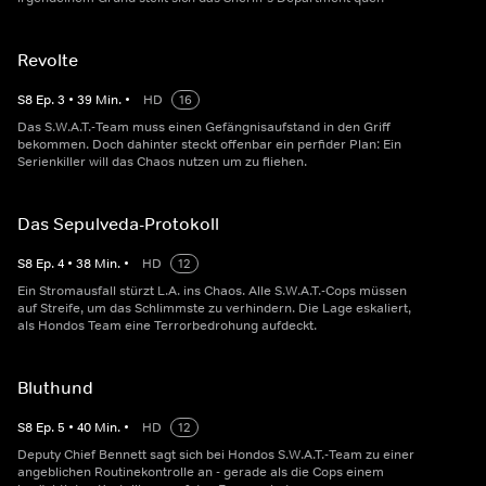
Revolte
S
8
Ep.
3
•
39
Min.
•
HD
16
Das S.W.A.T.-Team muss einen Gefängnisaufstand in den Griff
bekommen. Doch dahinter steckt offenbar ein perfider Plan: Ein
Serienkiller will das Chaos nutzen um zu fliehen.
Das Sepulveda-Protokoll
S
8
Ep.
4
•
38
Min.
•
HD
12
Ein Stromausfall stürzt L.A. ins Chaos. Alle S.W.A.T.-Cops müssen
auf Streife, um das Schlimmste zu verhindern. Die Lage eskaliert,
als Hondos Team eine Terrorbedrohung aufdeckt.
Bluthund
S
8
Ep.
5
•
40
Min.
•
HD
12
Deputy Chief Bennett sagt sich bei Hondos S.W.A.T.-Team zu einer
angeblichen Routinekontrolle an - gerade als die Cops einem