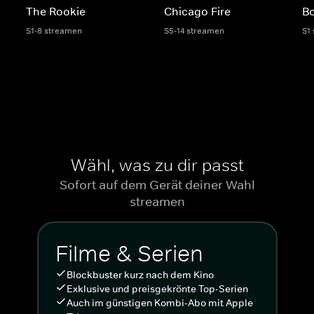
The Rookie
Chicago Fire
Bo
S1-8 streamen
S5-14 streamen
S1
Wähl, was zu dir passt
Sofort auf dem Gerät deiner Wahl
streamen
Filme & Serien
Blockbuster kurz nach dem Kino
Exklusive und preisgekrönte Top-Serien
Auch im günstigen Kombi-Abo mit Apple