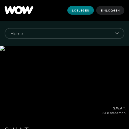
LOSLEGEN
EINLOGGEN
S.W.A.T.
S1-8 streamen