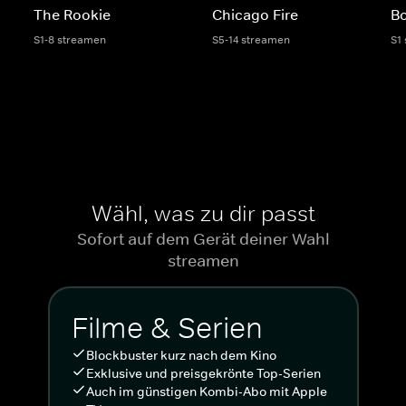
The Rookie
Chicago Fire
Bo
S1-8 streamen
S5-14 streamen
S1
Wähl, was zu dir passt
Sofort auf dem Gerät deiner Wahl
streamen
Filme & Serien
Blockbuster kurz nach dem Kino
Exklusive und preisgekrönte Top-Serien
Auch im günstigen Kombi-Abo mit Apple