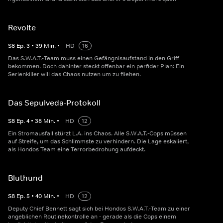
Revolte
S
8
Ep.
3
•
39
Min.
•
HD
16
Das S.W.A.T.-Team muss einen Gefängnisaufstand in den Griff
bekommen. Doch dahinter steckt offenbar ein perfider Plan: Ein
Serienkiller will das Chaos nutzen um zu fliehen.
Das Sepulveda-Protokoll
S
8
Ep.
4
•
38
Min.
•
HD
12
Ein Stromausfall stürzt L.A. ins Chaos. Alle S.W.A.T.-Cops müssen
auf Streife, um das Schlimmste zu verhindern. Die Lage eskaliert,
als Hondos Team eine Terrorbedrohung aufdeckt.
Bluthund
S
8
Ep.
5
•
40
Min.
•
HD
12
Deputy Chief Bennett sagt sich bei Hondos S.W.A.T.-Team zu einer
angeblichen Routinekontrolle an - gerade als die Cops einem