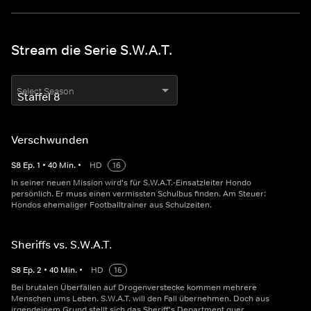
Stream die Serie S.W.A.T.
Select Season
Verschwunden
S
8
Ep.
1
•
40
Min.
•
HD
16
In seiner neuen Mission wird's für S.W.A.T.-Einsatzleiter Hondo
persönlich. Er muss einen vermissten Schulbus finden. Am Steuer:
Hondos ehemaliger Footballtrainer aus Schulzeiten.
Sheriffs vs. S.W.A.T.
S
8
Ep.
2
•
40
Min.
•
HD
16
Bei brutalen Überfällen auf Drogenverstecke kommen mehrere
Menschen ums Leben. S.W.A.T. will den Fall übernehmen. Doch aus
irgendeinem Grund stellt sich das Sheriff's Department quer.