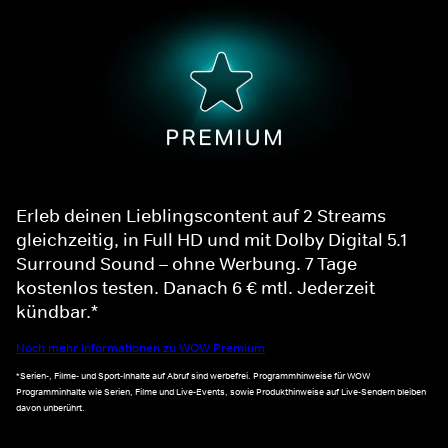
Erleb deinen Lieblingscontent auf 2 Streams
gleichzeitig, in Full HD und mit Dolby Digital 5.1
Surround Sound – ohne Werbung. 7 Tage
kostenlos testen. Danach 6 € mtl. Jederzeit
kündbar.*
Noch mehr Informationen zu WOW Premium
*Serien-, Filme- und Sport-Inhalte auf Abruf sind werbefrei. Programmhinweise für WOW
Programminhalte wie Serien, Filme und Live-Events, sowie Produkthinweise auf Live-Sendern bleiben
davon unberührt.