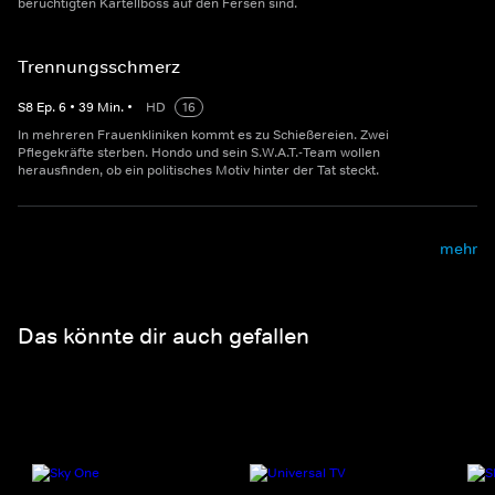
berüchtigten Kartellboss auf den Fersen sind.
Trennungsschmerz
S
8
Ep.
6
•
39
Min.
•
HD
16
In mehreren Frauenkliniken kommt es zu Schießereien. Zwei
Pflegekräfte sterben. Hondo und sein S.W.A.T.-Team wollen
herausfinden, ob ein politisches Motiv hinter der Tat steckt.
mehr
Das könnte dir auch gefallen