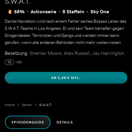
S.W.A.T.
68%
Actionserie
8 Staffeln
Sky One
Daniel Harrelson wird nach einem Fehler seines Bosses Leiter des
S.W.A.T.-Teams in Los Angeles. Er und sein Team kämpfen gegen
Drogendealer, Terroristen und Gangs und werden immer dann
gerufen, wenn alle anderen Behörden nicht mehr weiterwissen.
Besetzung
Shemar Moore, Alex Russell, Jay Harrington
16
HD
AB 5,98 € MTL.
Home
Serien
S.W.A.T.
EPISODENGUIDE
DETAILS