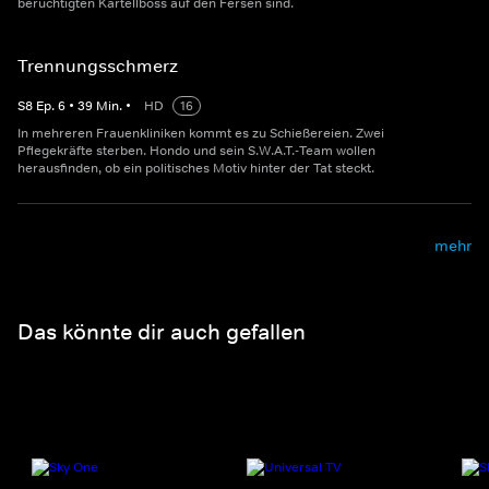
berüchtigten Kartellboss auf den Fersen sind.
Trennungsschmerz
S
8
Ep.
6
•
39
Min.
•
HD
16
In mehreren Frauenkliniken kommt es zu Schießereien. Zwei
Pflegekräfte sterben. Hondo und sein S.W.A.T.-Team wollen
herausfinden, ob ein politisches Motiv hinter der Tat steckt.
mehr
Das könnte dir auch gefallen