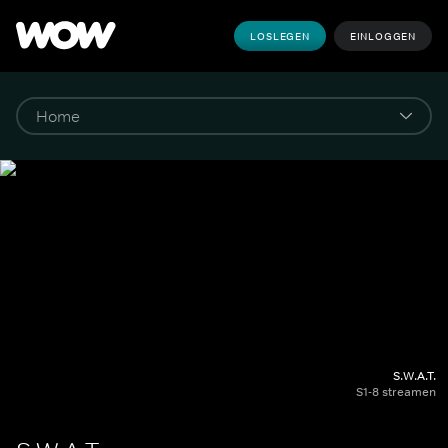
LOSLEGEN
EINLOGGEN
S.W.A.T.
S1-8 streamen