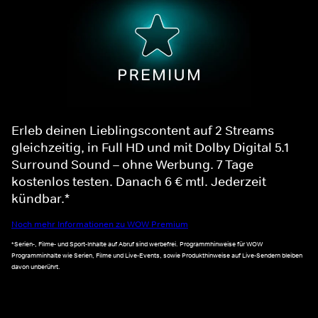
Erleb deinen Lieblingscontent auf 2 Streams
gleichzeitig, in Full HD und mit Dolby Digital 5.1
Surround Sound – ohne Werbung. 7 Tage
kostenlos testen. Danach 6 € mtl. Jederzeit
kündbar.*
Noch mehr Informationen zu WOW Premium
*Serien-, Filme- und Sport-Inhalte auf Abruf sind werbefrei. Programmhinweise für WOW
Programminhalte wie Serien, Filme und Live-Events, sowie Produkthinweise auf Live-Sendern bleiben
davon unberührt.