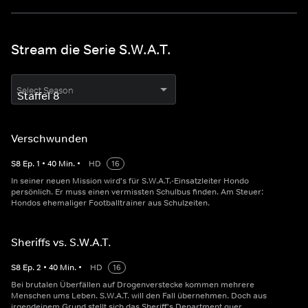
Stream die Serie S.W.A.T.
Select Season
Verschwunden
S
8
Ep.
1
•
40
Min.
•
HD
16
In seiner neuen Mission wird's für S.W.A.T.-Einsatzleiter Hondo
persönlich. Er muss einen vermissten Schulbus finden. Am Steuer:
Hondos ehemaliger Footballtrainer aus Schulzeiten.
Sheriffs vs. S.W.A.T.
S
8
Ep.
2
•
40
Min.
•
HD
16
Bei brutalen Überfällen auf Drogenverstecke kommen mehrere
Menschen ums Leben. S.W.A.T. will den Fall übernehmen. Doch aus
irgendeinem Grund stellt sich das Sheriff's Department quer.