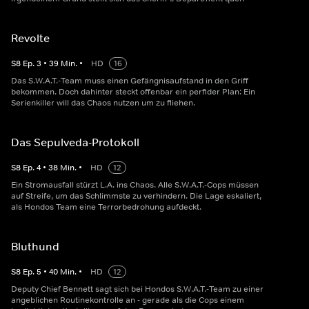
Revolte
S
8
Ep.
3
•
39
Min.
•
HD
16
Das S.W.A.T.-Team muss einen Gefängnisaufstand in den Griff
bekommen. Doch dahinter steckt offenbar ein perfider Plan: Ein
Serienkiller will das Chaos nutzen um zu fliehen.
Das Sepulveda-Protokoll
S
8
Ep.
4
•
38
Min.
•
HD
12
Ein Stromausfall stürzt L.A. ins Chaos. Alle S.W.A.T.-Cops müssen
auf Streife, um das Schlimmste zu verhindern. Die Lage eskaliert,
als Hondos Team eine Terrorbedrohung aufdeckt.
Bluthund
S
8
Ep.
5
•
40
Min.
•
HD
12
Deputy Chief Bennett sagt sich bei Hondos S.W.A.T.-Team zu einer
angeblichen Routinekontrolle an - gerade als die Cops einem