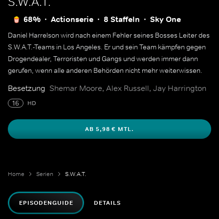
S.W.A.T.
68%
Actionserie
8 Staffeln
Sky One
Daniel Harrelson wird nach einem Fehler seines Bosses Leiter des
S.W.A.T.-Teams in Los Angeles. Er und sein Team kämpfen gegen
Drogendealer, Terroristen und Gangs und werden immer dann
gerufen, wenn alle anderen Behörden nicht mehr weiterwissen.
Besetzung
Shemar Moore, Alex Russell, Jay Harrington
16
HD
AB 5,98 € MTL.
Home
Serien
S.W.A.T.
EPISODENGUIDE
DETAILS