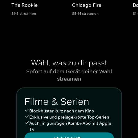
The Rookie
Chicago Fire
Bo
S1-8 streamen
S5-14 streamen
S1
Wähl, was zu dir passt
Sofort auf dem Gerät deiner Wahl
streamen
Filme & Serien
Blockbuster kurz nach dem Kino
Exklusive und preisgekrönte Top-Serien
Auch im günstigen Kombi-Abo mit Apple
TV