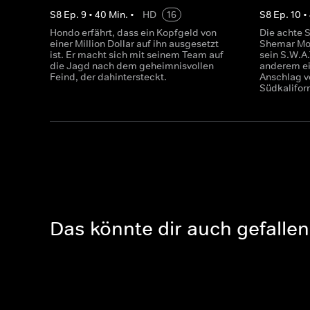
S
8
Ep.
9
•
40
Min.
•
HD
16
S
8
Ep.
10
•
Hondo erfährt, dass ein Kopfgeld von
Die achte S
einer Million Dollar auf ihn ausgesetzt
Shemar Moo
ist. Er macht sich mit seinem Team auf
sein S.W.A
die Jagd nach dem geheimnisvollen
anderem ei
Feind, der dahintersteckt.
Anschlag v
Südkalifor
Das könnte dir auch gefallen