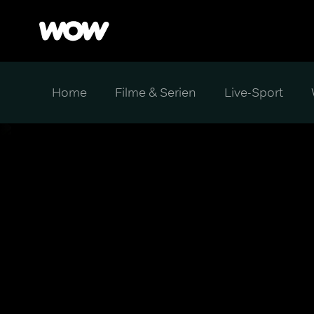
Home
Filme & Serien
Live-Sport