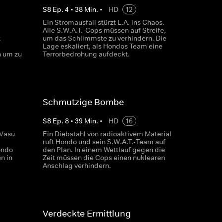
S
8
Ep.
4
•
38
Min.
•
HD
12
Ein Stromausfall stürzt L.A. ins Chaos.
Alle S.W.A.T.-Cops müssen auf Streife,
t
um das Schlimmste zu verhindern. Die
Lage eskaliert, als Hondos Team eine
n um zu
Terrorbedrohung aufdeckt.
Schmutzige Bombe
S
8
Ep.
8
•
39
Min.
•
HD
16
 Vasu
Ein Diebstahl von radioaktivem Material
ruft Hondo und sein S.W.A.T.-Team auf
ondo
den Plan. In einem Wettlauf gegen die
n in
Zeit müssen die Cops einen nuklearen
Anschlag verhindern.
Verdeckte Ermittlung