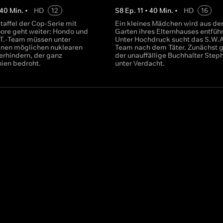
40
Min.
•
HD
12
S
8
Ep.
11
•
40
Min.
•
HD
16
taffel der Cop-Serie mit
Ein kleines Mädchen wird aus d
re geht weiter: Hondo und
Garten ihres Elternhauses entführ
.T.-Team müssen unter
Unter Hochdruck sucht das S.W.A
nen möglichen nuklearen
Team nach dem Täter. Zunächst g
erhindern, der ganz
der unauffällige Buchhalter Step
nien bedroht.
unter Verdacht.