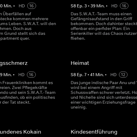
40
Min.
•
HD
16
S
8
Ep.
3
•
39
Min.
•
HD
16
n Überfällen auf
Das S.W.A.T.-Team muss einen
stecke kommen mehrere
Gefängnisaufstand in den Griff
ms Leben. S.W.A.T. will den
bekommen. Doch dahinter steck
ehmen. Doch aus
offenbar ein perfider Plan: Ein
m Grund stellt sich das
Serienkiller will das Chaos nutze
epartment quer.
fliehen.
gsschmerz
Heimat
39
Min.
•
HD
16
S
8
Ep.
7
•
41
Min.
•
HD
12
n Frauenkliniken kommt es
Das junge indische Paar Anu und
reien. Zwei Pflegekräfte
wird bei einem Angriff mit
ondo und sein S.W.A.T.-Team
Schusswaffen schwer verletzt. H
usfinden, ob ein politisches
und Nichelle sind sich unterdesse
r der Tat steckt.
einer wichtigen Erziehungsfrage
uneinig.
undenes Kokain
Kindesentführung