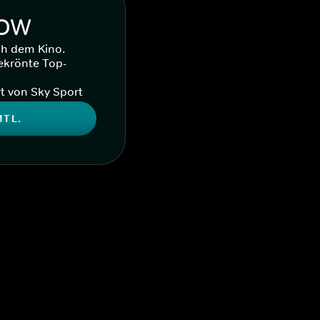
WOW
ch dem Kino.
ekrönte Top-
t von Sky Sport
MTL.