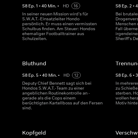
S
8
Ep.
1
•
40
Min.
•
HD
16
S
8
Ep.
2
•
In seiner neuen Mission wird's für
Bei brutale
S.W.A.T.-Einsatzleiter Hondo
Drogenver
persönlich. Er muss einen vermissten
Menschen u
Schulbus finden. Am Steuer: Hondos
Fall übern
ehemaliger Footballtrainer aus
irgendeine
Schulzeiten.
Sheriff's D
Bluthund
Trennun
S
8
Ep.
5
•
40
Min.
•
HD
12
S
8
Ep.
6
•
Deputy Chief Bennett sagt sich bei
In mehrere
Hondos S.W.A.T.-Team zu einer
zu Schieße
angeblichen Routinekontrolle an -
sterben. H
gerade als die Cops einem
wollen hera
berüchtigten Kartellboss auf den Fersen
Motiv hinte
sind.
Kopfgeld
Verschw