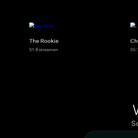
The Rookie
Ch
S1-8 streamen
S5-
S