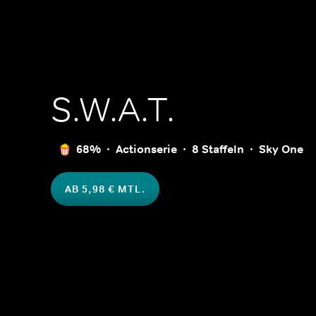
S.W.A.T.
68%
Actionserie
8 Staffeln
Sky One
AB 5,98 € MTL.