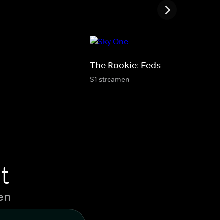
The Rookie: Feds
S1 streamen
t
en