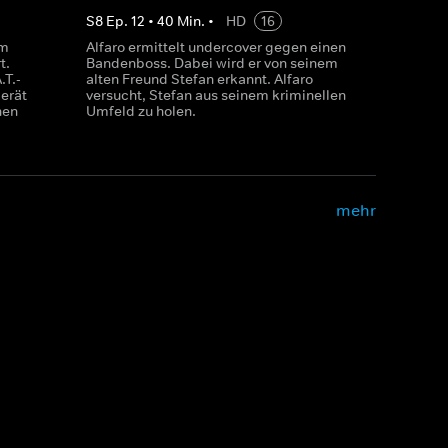
S
8
Ep.
12
•
40
Min.
•
HD
16
em
Alfaro ermittelt undercover gegen einen
t.
Bandenboss. Dabei wird er von seinem
.T.-
alten Freund Stefan erkannt. Alfaro
erät
versucht, Stefan aus seinem kriminellen
hen
Umfeld zu holen.
mehr