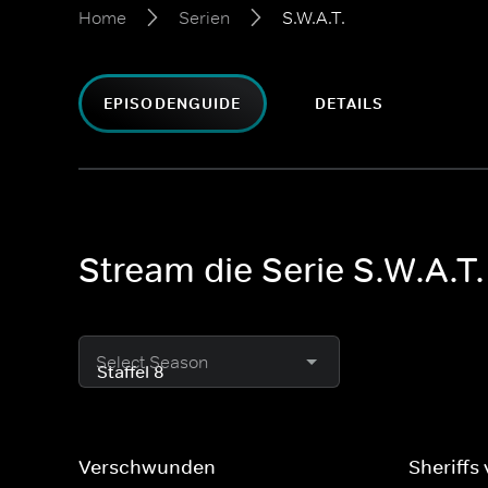
Home
Serien
S.W.A.T.
EPISODENGUIDE
DETAILS
Stream die Serie S.W.A.T.
Select Season
Verschwunden
Sheriffs 