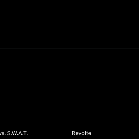
vs. S.W.A.T.
Revolte