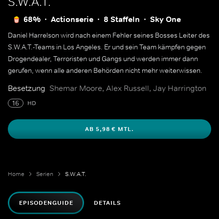
S.W.A.T.
68%
Actionserie
8 Staffeln
Sky One
Daniel Harrelson wird nach einem Fehler seines Bosses Leiter des
S.W.A.T.-Teams in Los Angeles. Er und sein Team kämpfen gegen
Drogendealer, Terroristen und Gangs und werden immer dann
gerufen, wenn alle anderen Behörden nicht mehr weiterwissen.
Besetzung
Shemar Moore, Alex Russell, Jay Harrington
16
HD
AB 5,98 € MTL.
Home
Serien
S.W.A.T.
EPISODENGUIDE
DETAILS