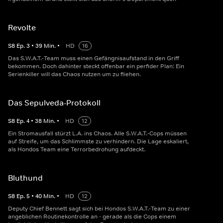
Revolte
S
8
Ep.
3
•
39
Min.
•
HD
16
Das S.W.A.T.-Team muss einen Gefängnisaufstand in den Griff
bekommen. Doch dahinter steckt offenbar ein perfider Plan: Ein
Serienkiller will das Chaos nutzen um zu fliehen.
Das Sepulveda-Protokoll
S
8
Ep.
4
•
38
Min.
•
HD
12
Ein Stromausfall stürzt L.A. ins Chaos. Alle S.W.A.T.-Cops müssen
auf Streife, um das Schlimmste zu verhindern. Die Lage eskaliert,
als Hondos Team eine Terrorbedrohung aufdeckt.
Bluthund
S
8
Ep.
5
•
40
Min.
•
HD
12
Deputy Chief Bennett sagt sich bei Hondos S.W.A.T.-Team zu einer
angeblichen Routinekontrolle an - gerade als die Cops einem