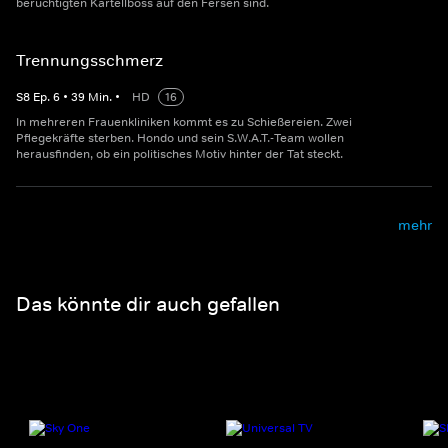
berüchtigten Kartellboss auf den Fersen sind.
Trennungsschmerz
S
8
Ep.
6
•
39
Min.
•
HD
16
In mehreren Frauenkliniken kommt es zu Schießereien. Zwei
Pflegekräfte sterben. Hondo und sein S.W.A.T.-Team wollen
herausfinden, ob ein politisches Motiv hinter der Tat steckt.
mehr
Das könnte dir auch gefallen