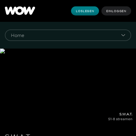
LOSLEGEN
EINLOGGEN
S.W.A.T.
S1-8 streamen