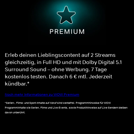
Erleb deinen Lieblingscontent auf 2 Streams
gleichzeitig, in Full HD und mit Dolby Digital 5.1
Surround Sound – ohne Werbung. 7 Tage
kostenlos testen. Danach 6 € mtl. Jederzeit
kündbar.*
Noch mehr Informationen zu WOW Premium
*Serien-, Filme- und Sport-Inhalte auf Abruf sind werbefrei. Programmhinweise für WOW
Programminhalte wie Serien, Filme und Live-Events, sowie Produkthinweise auf Live-Sendern bleiben
davon unberührt.