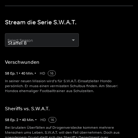
Stream die Serie S.W.A.T.
Select Season
Verschwunden
S
8
Ep.
1
•
40
Min.
•
HD
16
In seiner neuen Mission wird's für S.W.A.T.-Einsatzleiter Hondo
persönlich. Er muss einen vermissten Schulbus finden. Am Steuer:
Hondos ehemaliger Footballtrainer aus Schulzeiten.
Sheriffs vs. S.W.A.T.
S
8
Ep.
2
•
40
Min.
•
HD
16
Bei brutalen Überfällen auf Drogenverstecke kommen mehrere
Menschen ums Leben. S.W.A.T. will den Fall übernehmen. Doch aus
irgendeinem Grund stellt sich das Sheriff's Department quer.