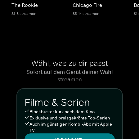
The Rookie
Chicago Fire
Bo
S1-8 streamen
S5-14 streamen
S1
Wähl, was zu dir passt
Sofort auf dem Gerät deiner Wahl
streamen
Filme & Serien
Blockbuster kurz nach dem Kino
Exklusive und preisgekrönte Top-Serien
Auch im günstigen Kombi-Abo mit Apple
TV