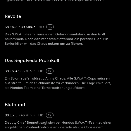
Revolte
S
8
Ep.
3
•
39
Min.
•
HD
16
Das S.W.A.T.-Team muss einen Gefängnisaufstand in den Griff
bekommen. Doch dahinter steckt offenbar ein perfider Plan: Ein
Serienkiller will das Chaos nutzen um zu fliehen.
Das Sepulveda-Protokoll
S
8
Ep.
4
•
38
Min.
•
HD
12
Ein Stromausfall stürzt L.A. ins Chaos. Alle S.W.A.T.-Cops müssen
auf Streife, um das Schlimmste zu verhindern. Die Lage eskaliert,
als Hondos Team eine Terrorbedrohung aufdeckt.
Bluthund
S
8
Ep.
5
•
40
Min.
•
HD
12
Deputy Chief Bennett sagt sich bei Hondos S.W.A.T.-Team zu einer
angeblichen Routinekontrolle an - gerade als die Cops einem