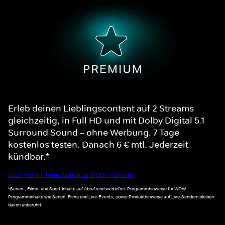
Erleb deinen Lieblingscontent auf 2 Streams
gleichzeitig, in Full HD und mit Dolby Digital 5.1
Surround Sound – ohne Werbung. 7 Tage
kostenlos testen. Danach 6 € mtl. Jederzeit
kündbar.*
Noch mehr Informationen zu WOW Premium
*Serien-, Filme- und Sport-Inhalte auf Abruf sind werbefrei. Programmhinweise für WOW
Programminhalte wie Serien, Filme und Live-Events, sowie Produkthinweise auf Live-Sendern bleiben
davon unberührt.