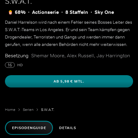
S.W.A.T.
68%
Actionserie
8 Staffeln
Sky One
Daniel Harrelson wird nach einem Fehler seines Bosses Leiter des
S.W.A.T.-Teams in Los Angeles. Er und sein Team kämpfen gegen
Drogendealer, Terroristen und Gangs und werden immer dann
gerufen, wenn alle anderen Behörden nicht mehr weiterwissen.
Besetzung
Shemar Moore, Alex Russell, Jay Harrington
16
HD
AB 5,98 € MTL.
Home
Serien
S.W.A.T.
EPISODENGUIDE
DETAILS