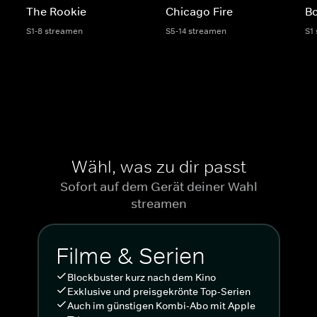
The Rookie
Chicago Fire
Bo
S1-8 streamen
S5-14 streamen
S1
Wähl, was zu dir passt
Sofort auf dem Gerät deiner Wahl
streamen
Filme & Serien
Blockbuster kurz nach dem Kino
Exklusive und preisgekrönte Top-Serien
Auch im günstigen Kombi-Abo mit Apple