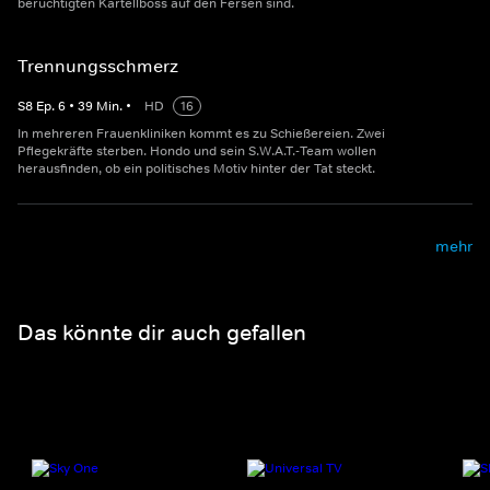
berüchtigten Kartellboss auf den Fersen sind.
Trennungsschmerz
S
8
Ep.
6
•
39
Min.
•
HD
16
In mehreren Frauenkliniken kommt es zu Schießereien. Zwei
Pflegekräfte sterben. Hondo und sein S.W.A.T.-Team wollen
herausfinden, ob ein politisches Motiv hinter der Tat steckt.
mehr
Das könnte dir auch gefallen