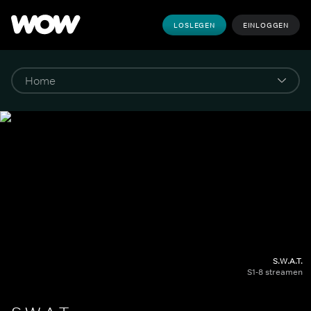
LOSLEGEN
EINLOGGEN
S.W.A.T.
S1-8 streamen