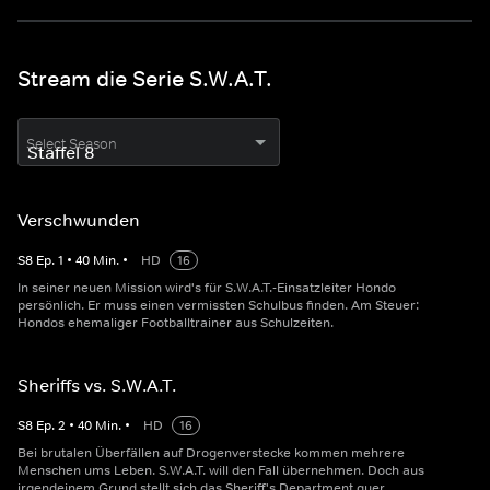
Stream die Serie S.W.A.T.
Select Season
Verschwunden
S
8
Ep.
1
•
40
Min.
•
HD
16
In seiner neuen Mission wird's für S.W.A.T.-Einsatzleiter Hondo
persönlich. Er muss einen vermissten Schulbus finden. Am Steuer:
Hondos ehemaliger Footballtrainer aus Schulzeiten.
Sheriffs vs. S.W.A.T.
S
8
Ep.
2
•
40
Min.
•
HD
16
Bei brutalen Überfällen auf Drogenverstecke kommen mehrere
Menschen ums Leben. S.W.A.T. will den Fall übernehmen. Doch aus
irgendeinem Grund stellt sich das Sheriff's Department quer.