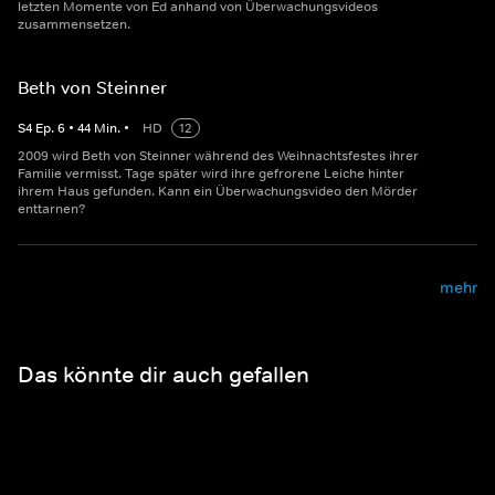
letzten Momente von Ed anhand von Überwachungsvideos
zusammensetzen.
Beth von Steinner
S
4
Ep.
6
•
44
Min.
•
HD
12
2009 wird Beth von Steinner während des Weihnachtsfestes ihrer
Familie vermisst. Tage später wird ihre gefrorene Leiche hinter
ihrem Haus gefunden. Kann ein Überwachungsvideo den Mörder
enttarnen?
mehr
Das könnte dir auch gefallen