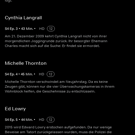
lügt.
Cynthia Langrall
S
4
Ep.
3
•
43
Min.
•
HD
12
Am 21. Dezember 2009 kehrt Cynthia Langrall nicht von ihrer
morgendlichen Joggingrunde zurück. Ihr besorgter Ehemann
Charles macht sich auf die Suche: Er findet sie ermordet.
Michelle Thornton
S
4
Ep.
4
•
45
Min.
•
HD
12
Michelle Thornton verschwindet am Neujahrstag. Da es keine
Zeugen gibt, können nur die vier Überwachungskameras in ihrem
Wohnblock helfen, die Geschehnisse zu entschlüsseln.
Ed Lowry
S
4
Ep.
5
•
44
Min.
•
HD
12
2015 wird Edward Lowry erstochen aufgefunden. Da nur wenige
Beweise am Tatort zurückgelassen wurden, muss die Polizei die