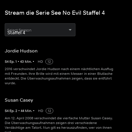
Stream die Serie See No Evil Staffel 4
Select Season
Jordie Hudson
S
4
Ep.
1
•
43
Min.
•
HD
12
2016 verschwindet Jordie Hudson nach einem nächtlichen Ausflug
mit Freunden. Ihre Brille wird mit einem Messer in einer Blutlache
entdeckt. Die Überwachungsaufnahmen zeigen, dass sie entführt
wurde.
Susan Casey
S
4
Ep.
2
•
44
Min.
•
HD
12
Am 12. April 2008 verschwindet die vierfache Mutter Susan Casey.
Die Überwachungsaufnahmen zeigen drei verschiedene
Verdächtige am Tatort. Nun gilt es herauszufinden, wer von ihnen