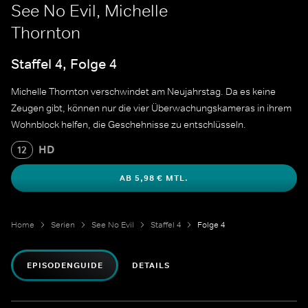
See No Evil, Michelle
Thornton
Staffel 4, Folge 4
Michelle Thornton verschwindet am Neujahrstag. Da es keine
Zeugen gibt, können nur die vier Überwachungskameras in ihrem
Wohnblock helfen, die Geschehnisse zu entschlüsseln.
HD
12
AB 5,98 € MTL.
Home
Serien
See No Evil
Staffel 4
Folge 4
EPISODENGUIDE
DETAILS