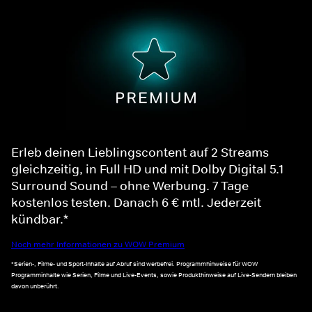
Erleb deinen Lieblingscontent auf 2 Streams
gleichzeitig, in Full HD und mit Dolby Digital 5.1
Surround Sound – ohne Werbung. 7 Tage
kostenlos testen. Danach 6 € mtl. Jederzeit
kündbar.*
Noch mehr Informationen zu WOW Premium
*Serien-, Filme- und Sport-Inhalte auf Abruf sind werbefrei. Programmhinweise für WOW
Programminhalte wie Serien, Filme und Live-Events, sowie Produkthinweise auf Live-Sendern bleiben
davon unberührt.