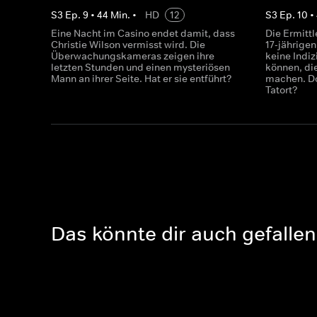
S
3
Ep.
9
•
44
Min.
•
HD
12
S
3
Ep.
10
•
Eine Nacht im Casino endet damit, dass
Die Ermittl
Christie Wilson vermisst wird. Die
17-jährigen
Überwachungskameras zeigen ihre
keine Indiz
letzten Stunden und einen mysteriösen
können, di
Mann an ihrer Seite. Hat er sie entführt?
machen. Do
Tatort?
Das könnte dir auch gefallen