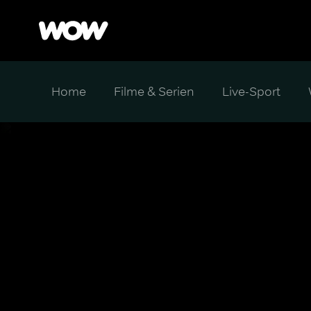
Home
Filme & Serien
Live-Sport