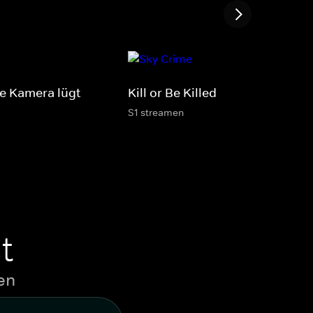
e Kamera lügt
Kill or Be Killed
S1 streamen
t
en