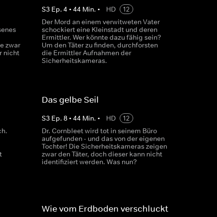
S
3
Ep.
4
•
44
Min.
•
HD
12
Der Mord an einem verwitweten Vater
ssenes
schockiert eine Kleinstadt und deren
Ermittler. Wer könnte dazu fähig sein?
e zwar
Um den Täter zu finden, durchforsten
 nicht
die Ermittler Aufnahmen der
Sicherheitskameras.
Das gelbe Seil
S
3
Ep.
8
•
44
Min.
•
HD
12
ch.
Dr. Cornbleet wird tot in seinem Büro
aufgefunden - und das von der eigenen
Tochter! Die Sicherheitskameras zeigen
t
zwar den Täter, doch dieser kann nicht
identifiziert werden. Was nun?
Wie vom Erdboden verschluckt