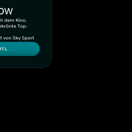
WOW
ch dem Kino.
ekrönte Top-
t von Sky Sport
MTL.