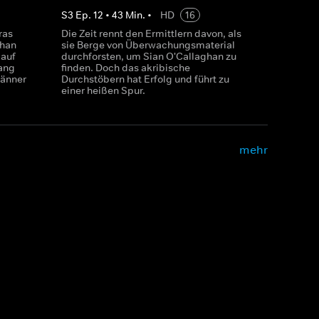
S
3
Ep.
12
•
43
Min.
•
HD
16
ras
Die Zeit rennt den Ermittlern davon, als
than
sie Berge von Überwachungsmaterial
 auf
durchforsten, um Sian O'Callaghan zu
ang
finden. Doch das akribische
Männer
Durchstöbern hat Erfolg und führt zu
einer heißen Spur.
mehr