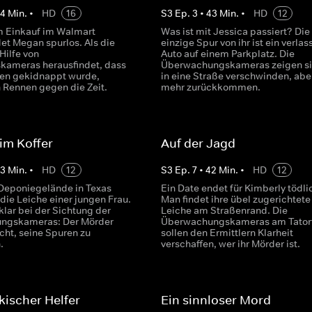
44
Min.
•
HD
16
S
3
Ep.
3
•
43
Min.
•
HD
12
 Einkauf im Walmart
Was ist mit Jessica passiert? Die
et Megan spurlos. Als die
einzige Spur von ihr ist ein verla
 Hilfe von
Auto auf einem Parkplatz. Die
skameras herausfindet, dass
Überwachungskameras zeigen si
en gekidnappt wurde,
in eine Straße verschwinden, aber
n Rennen gegen die Zeit.
mehr zurückkommen.
 im Koffer
Auf der Jagd
43
Min.
•
HD
12
S
3
Ep.
7
•
42
Min.
•
HD
12
Deponiegelände in Texas
Ein Date endet für Kimberly tödli
die Leiche einer jungen Frau.
Man findet ihre übel zugerichtete
klar bei der Sichtung der
Leiche am Straßenrand. Die
ngskameras: Der Mörder
Überwachungskameras am Tator
cht, seine Spuren zu
sollen den Ermittlern Klarheit
.
verschaffen, wer ihr Mörder ist.
ischer Helfer
Ein sinnloser Mord