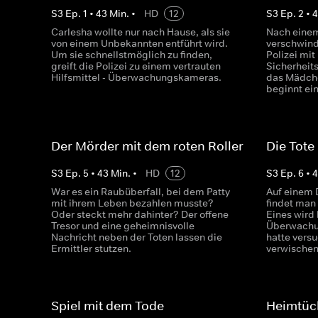
S
3
Ep.
1
•
43
Min.
•
HD
12
S
3
Ep.
2
•
Carlesha wollte nur nach Hause, als sie
Nach einem
von einem Unbekannten entführt wird.
verschwind
Um sie schnellstmöglich zu finden,
Polizei mit
greift die Polizei zu einem vertrauten
Sicherheit
Hilfsmittel - Überwachungskameras.
das Mädch
beginnt ei
Der Mörder mit dem roten Roller
Die Tote
S
3
Ep.
5
•
43
Min.
•
HD
12
S
3
Ep.
6
•
War es ein Raubüberfall, bei dem Patty
Auf einem 
mit ihrem Leben bezahlen musste?
findet man 
Oder steckt mehr dahinter? Der offene
Eines wird 
Tresor und eine geheimnisvolle
Überwachu
Nachricht neben der Toten lassen die
hatte versu
Ermittler stutzen.
verwischen
Spiel mit dem Tode
Heimtück