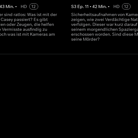
43
Min.
•
HD
12
S
3
Ep.
11
•
42
Min.
•
HD
12
er sind ratlos: Was ist mit der
Sicherheitsaufnahmen von Kame
 Casey passiert? Es gibt
zeigen, wie zwei Verdächtige Na
ien oder Zeugen, die helfen
verfolgen. Dieser war kurz darauf
e Vermisste ausfindig zu
seinem morgendlichen Spazierg
ch was ist mit Kameras am
erschossen worden. Sind diese 
seine Mörder?