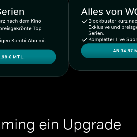
Serien
Alles von 
urz nach dem Kino
Blockbuster kurz na
Exklusive und preisg
preisgekrönte Top-
Serien.
Kompletter Live-Spor
igen Kombi-Abo mit
AB 34,97 
,98 € MTL.
aming ein Upgrade