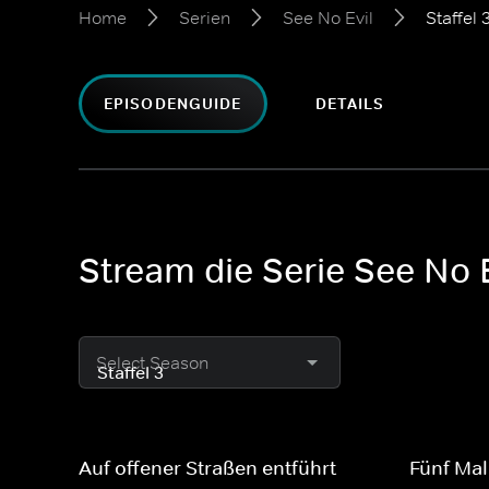
Home
Serien
See No Evil
Staffel 
EPISODENGUIDE
DETAILS
Stream die Serie See No E
Select Season
Auf offener Straßen entführt
Fünf Mal