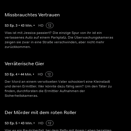
Missbrauchtes Vertrauen
S
3
Ep.
3
•
43
Min.
•
HD
12
Was ist mit Jessica passiert? Die einzige Spur von ihr ist ein
verlassenes Auto auf einem Parkplatz. Die Überwachungskameras
zeigen sie zwar in eine Straße verschwinden, aber nicht mehr
zurückkommen.
Verräterische Gier
S
3
Ep.
4
•
44
Min.
•
HD
12
Der Mord an einem verwitweten Vater schockiert eine Kleinstadt
und deren Ermittler. Wer könnte dazu fähig sein? Um den Täter zu
finden, durchforsten die Ermittler Aufnahmen der
Sicherheitskameras.
Der Mörder mit dem roten Roller
S
3
Ep.
5
•
43
Min.
•
HD
12
War es ein Raubüberfall, bei dem Patty mit ihrem Leben bezahlen