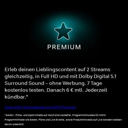
Erleb deinen Lieblingscontent auf 2 Streams
gleichzeitig, in Full HD und mit Dolby Digital 5.1
Surround Sound – ohne Werbung. 7 Tage
kostenlos testen. Danach 6 € mtl. Jederzeit
kündbar.*
Noch mehr Informationen zu WOW Premium
*Serien-, Filme- und Sport-Inhalte auf Abruf sind werbefrei. Programmhinweise für WOW
Programminhalte wie Serien, Filme und Live-Events, sowie Produkthinweise auf Live-Sendern bleiben
davon unberührt.