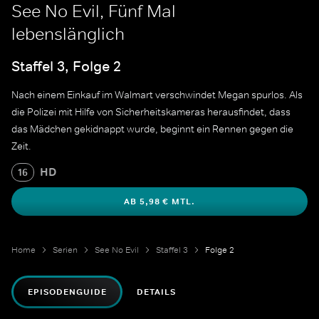
See No Evil, Fünf Mal
lebenslänglich
Staffel 3, Folge 2
Nach einem Einkauf im Walmart verschwindet Megan spurlos. Als
die Polizei mit Hilfe von Sicherheitskameras herausfindet, dass
das Mädchen gekidnappt wurde, beginnt ein Rennen gegen die
Zeit.
HD
16
AB 5,98 € MTL.
Home
Serien
See No Evil
Staffel 3
Folge 2
EPISODENGUIDE
DETAILS