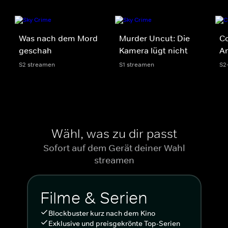
Was nach dem Mord
Murder Uncut: Die
Co
geschah
Kamera lügt nicht
A
S2 streamen
S1 streamen
S2
Wähl, was zu dir passt
Sofort auf dem Gerät deiner Wahl
streamen
Filme & Serien
Blockbuster kurz nach dem Kino
Exklusive und preisgekrönte Top-Serien