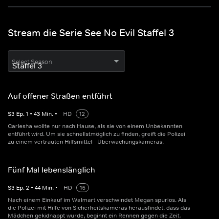
Stream die Serie See No Evil Staffel 3
Select Season
Auf offener Straßen entführt
S
3
Ep.
1
•
43
Min.
•
HD
12
Carlesha wollte nur nach Hause, als sie von einem Unbekannten
entführt wird. Um sie schnellstmöglich zu finden, greift die Polizei
zu einem vertrauten Hilfsmittel - Überwachungskameras.
Fünf Mal lebenslänglich
S
3
Ep.
2
•
44
Min.
•
HD
16
Nach einem Einkauf im Walmart verschwindet Megan spurlos. Als
die Polizei mit Hilfe von Sicherheitskameras herausfindet, dass das
Mädchen gekidnappt wurde, beginnt ein Rennen gegen die Zeit.