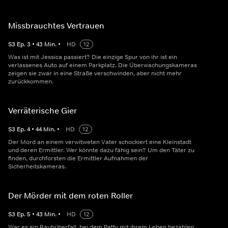
Missbrauchtes Vertrauen
S
3
Ep.
3
•
43
Min.
•
HD
12
Was ist mit Jessica passiert? Die einzige Spur von ihr ist ein
verlassenes Auto auf einem Parkplatz. Die Überwachungskameras
zeigen sie zwar in eine Straße verschwinden, aber nicht mehr
zurückkommen.
Verräterische Gier
S
3
Ep.
4
•
44
Min.
•
HD
12
Der Mord an einem verwitweten Vater schockiert eine Kleinstadt
und deren Ermittler. Wer könnte dazu fähig sein? Um den Täter zu
finden, durchforsten die Ermittler Aufnahmen der
Sicherheitskameras.
Der Mörder mit dem roten Roller
S
3
Ep.
5
•
43
Min.
•
HD
12
War es ein Raubüberfall, bei dem Patty mit ihrem Leben bezahlen