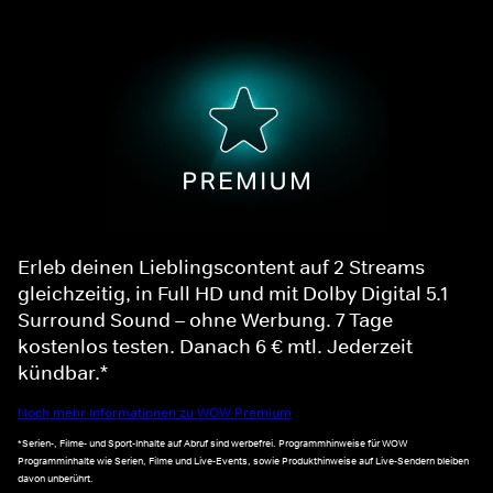
Erleb deinen Lieblingscontent auf 2 Streams
gleichzeitig, in Full HD und mit Dolby Digital 5.1
Surround Sound – ohne Werbung. 7 Tage
kostenlos testen. Danach 6 € mtl. Jederzeit
kündbar.*
Noch mehr Informationen zu WOW Premium
*Serien-, Filme- und Sport-Inhalte auf Abruf sind werbefrei. Programmhinweise für WOW
Programminhalte wie Serien, Filme und Live-Events, sowie Produkthinweise auf Live-Sendern bleiben
davon unberührt.