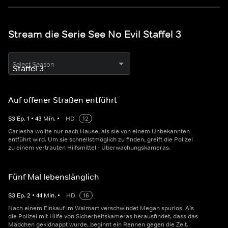
Stream die Serie See No Evil Staffel 3
Select Season
Auf offener Straßen entführt
S
3
Ep.
1
•
43
Min.
•
HD
12
Carlesha wollte nur nach Hause, als sie von einem Unbekannten
entführt wird. Um sie schnellstmöglich zu finden, greift die Polizei
zu einem vertrauten Hilfsmittel - Überwachungskameras.
Fünf Mal lebenslänglich
S
3
Ep.
2
•
44
Min.
•
HD
16
Nach einem Einkauf im Walmart verschwindet Megan spurlos. Als
die Polizei mit Hilfe von Sicherheitskameras herausfindet, dass das
Mädchen gekidnappt wurde, beginnt ein Rennen gegen die Zeit.