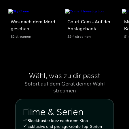
Was nach dem Mord
Court Cam - Auf der
Mu
geschah
Anklagebank
Ka
S2 streamen
S2-4 streamen
S1
Wähl, was zu dir passt
Sofort auf dem Gerät deiner Wahl
streamen
Filme & Serien
Blockbuster kurz nach dem Kino
Exklusive und preisgekrönte Top-Serien