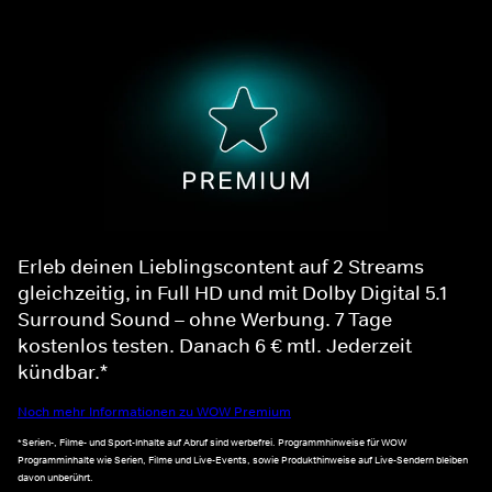
Erleb deinen Lieblingscontent auf 2 Streams
gleichzeitig, in Full HD und mit Dolby Digital 5.1
Surround Sound – ohne Werbung. 7 Tage
kostenlos testen. Danach 6 € mtl. Jederzeit
kündbar.*
Noch mehr Informationen zu WOW Premium
*Serien-, Filme- und Sport-Inhalte auf Abruf sind werbefrei. Programmhinweise für WOW
Programminhalte wie Serien, Filme und Live-Events, sowie Produkthinweise auf Live-Sendern bleiben
davon unberührt.