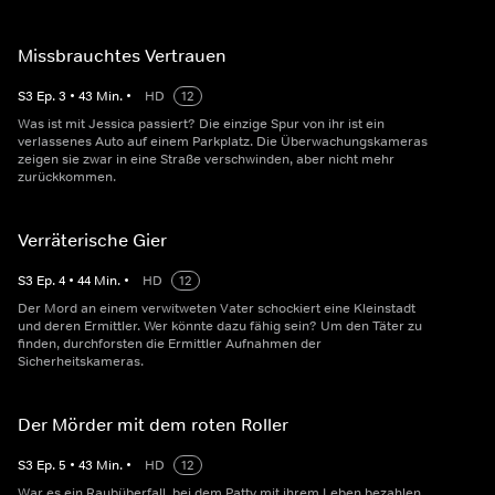
Missbrauchtes Vertrauen
S
3
Ep.
3
•
43
Min.
•
HD
12
Was ist mit Jessica passiert? Die einzige Spur von ihr ist ein
verlassenes Auto auf einem Parkplatz. Die Überwachungskameras
zeigen sie zwar in eine Straße verschwinden, aber nicht mehr
zurückkommen.
Verräterische Gier
S
3
Ep.
4
•
44
Min.
•
HD
12
Der Mord an einem verwitweten Vater schockiert eine Kleinstadt
und deren Ermittler. Wer könnte dazu fähig sein? Um den Täter zu
finden, durchforsten die Ermittler Aufnahmen der
Sicherheitskameras.
Der Mörder mit dem roten Roller
S
3
Ep.
5
•
43
Min.
•
HD
12
War es ein Raubüberfall, bei dem Patty mit ihrem Leben bezahlen