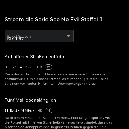
Stream die Serie See No Evil Staffel 3
Select Season
Auf offener Straßen entführt
S
3
Ep.
1
•
43
Min.
•
HD
12
Carlesha wollte nur nach Hause, als sie von einem Unbekannten
entführt wird. Um sie schnellstmöglich zu finden, greift die Polizei
zu einem vertrauten Hilfsmittel - Überwachungskameras.
Fünf Mal lebenslänglich
S
3
Ep.
2
•
44
Min.
•
HD
16
Nach einem Einkauf im Walmart verschwindet Megan spurlos. Als
die Polizei mit Hilfe von Sicherheitskameras herausfindet, dass das
Mädchen gekidnappt wurde, beginnt ein Rennen gegen die Zeit.