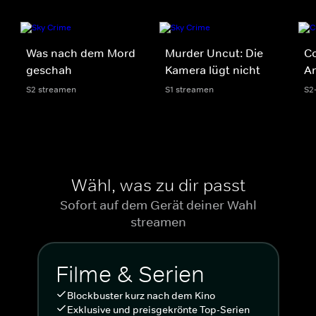
Was nach dem Mord
Murder Uncut: Die
Co
geschah
Kamera lügt nicht
A
S2 streamen
S1 streamen
S2
Wähl, was zu dir passt
Sofort auf dem Gerät deiner Wahl
streamen
Filme & Serien
Blockbuster kurz nach dem Kino
Exklusive und preisgekrönte Top-Serien