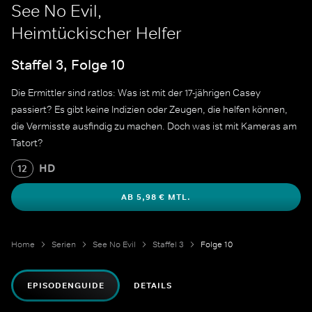
See No Evil,
Heimtückischer Helfer
Staffel 3, Folge 10
Die Ermittler sind ratlos: Was ist mit der 17-jährigen Casey
passiert? Es gibt keine Indizien oder Zeugen, die helfen können,
die Vermisste ausfindig zu machen. Doch was ist mit Kameras am
Tatort?
HD
12
AB 5,98 € MTL.
Home
Serien
See No Evil
Staffel 3
Folge 10
EPISODENGUIDE
DETAILS