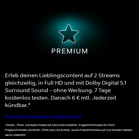
Erleb deinen Lieblingscontent auf 2 Streams
gleichzeitig, in Full HD und mit Dolby Digital 5.1
Surround Sound – ohne Werbung. 7 Tage
kostenlos testen. Danach 6 € mtl. Jederzeit
kündbar.*
Noch mehr Informationen zu WOW Premium
*Serien-, Filme- und Sport-Inhalte auf Abruf sind werbefrei. Programmhinweise für WOW
Programminhalte wie Serien, Filme und Live-Events, sowie Produkthinweise auf Live-Sendern bleiben
davon unberührt.