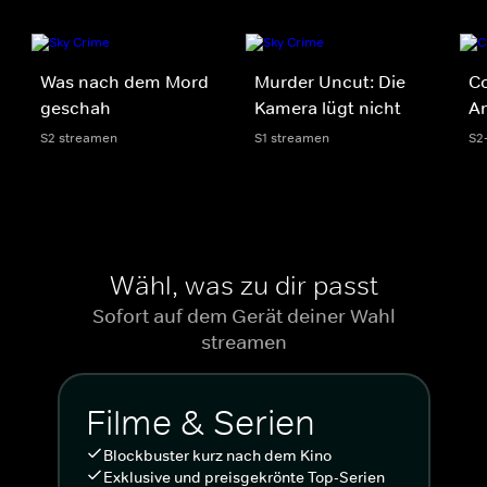
Was nach dem Mord
Murder Uncut: Die
Co
geschah
Kamera lügt nicht
A
S2 streamen
S1 streamen
S2
Wähl, was zu dir passt
Sofort auf dem Gerät deiner Wahl
streamen
Filme & Serien
Blockbuster kurz nach dem Kino
Exklusive und preisgekrönte Top-Serien