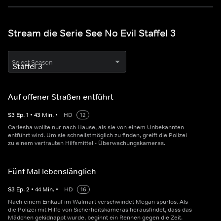
Stream die Serie See No Evil Staffel 3
Select Season
Auf offener Straßen entführt
S
3
Ep.
1
•
43
Min.
•
HD
12
Carlesha wollte nur nach Hause, als sie von einem Unbekannten
entführt wird. Um sie schnellstmöglich zu finden, greift die Polizei
zu einem vertrauten Hilfsmittel - Überwachungskameras.
Fünf Mal lebenslänglich
S
3
Ep.
2
•
44
Min.
•
HD
16
Nach einem Einkauf im Walmart verschwindet Megan spurlos. Als
die Polizei mit Hilfe von Sicherheitskameras herausfindet, dass das
Mädchen gekidnappt wurde, beginnt ein Rennen gegen die Zeit.