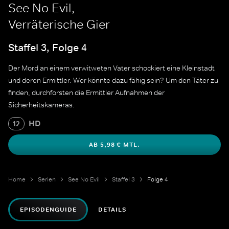
See No Evil,
Verräterische Gier
Staffel 3, Folge 4
Der Mord an einem verwitweten Vater schockiert eine Kleinstadt
und deren Ermittler. Wer könnte dazu fähig sein? Um den Täter zu
finden, durchforsten die Ermittler Aufnahmen der
Sicherheitskameras.
HD
12
AB 5,98 € MTL.
Home
Serien
See No Evil
Staffel 3
Folge 4
EPISODENGUIDE
DETAILS