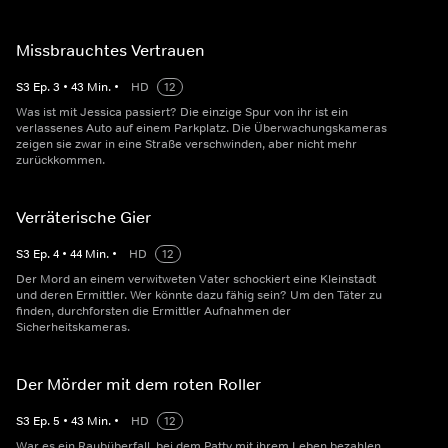
Missbrauchtes Vertrauen
S
3
Ep.
3
•
43
Min.
•
HD
12
Was ist mit Jessica passiert? Die einzige Spur von ihr ist ein
verlassenes Auto auf einem Parkplatz. Die Überwachungskameras
zeigen sie zwar in eine Straße verschwinden, aber nicht mehr
zurückkommen.
Verräterische Gier
S
3
Ep.
4
•
44
Min.
•
HD
12
Der Mord an einem verwitweten Vater schockiert eine Kleinstadt
und deren Ermittler. Wer könnte dazu fähig sein? Um den Täter zu
finden, durchforsten die Ermittler Aufnahmen der
Sicherheitskameras.
Der Mörder mit dem roten Roller
S
3
Ep.
5
•
43
Min.
•
HD
12
War es ein Raubüberfall, bei dem Patty mit ihrem Leben bezahlen