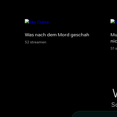
Was nach dem Mord geschah
Mu
ni
S2 streamen
S1 
S