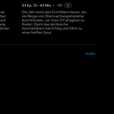
S
3
Ep.
12
•
43
Min.
•
HD
16
ras
Die Zeit rennt den Ermittlern davon, als
than
sie Berge von Überwachungsmaterial
 auf
durchforsten, um Sian O'Callaghan zu
ang
finden. Doch das akribische
Männer
Durchstöbern hat Erfolg und führt zu
einer heißen Spur.
mehr