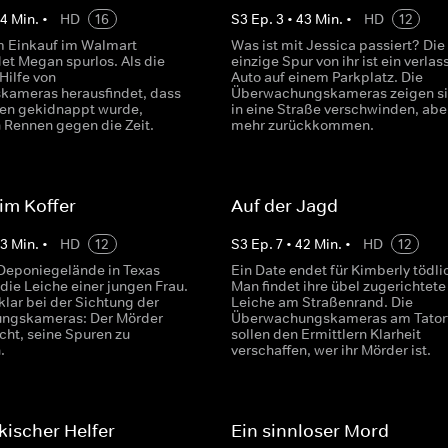
44
Min.
•
HD
16
S
3
Ep.
3
•
43
Min.
•
HD
12
 Einkauf im Walmart
Was ist mit Jessica passiert? Die
et Megan spurlos. Als die
einzige Spur von ihr ist ein verla
 Hilfe von
Auto auf einem Parkplatz. Die
skameras herausfindet, dass
Überwachungskameras zeigen si
en gekidnappt wurde,
in eine Straße verschwinden, aber
n Rennen gegen die Zeit.
mehr zurückkommen.
 im Koffer
Auf der Jagd
43
Min.
•
HD
12
S
3
Ep.
7
•
42
Min.
•
HD
12
Deponiegelände in Texas
Ein Date endet für Kimberly tödli
die Leiche einer jungen Frau.
Man findet ihre übel zugerichtete
klar bei der Sichtung der
Leiche am Straßenrand. Die
ngskameras: Der Mörder
Überwachungskameras am Tator
cht, seine Spuren zu
sollen den Ermittlern Klarheit
.
verschaffen, wer ihr Mörder ist.
ischer Helfer
Ein sinnloser Mord