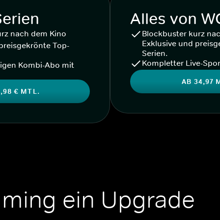
Serien
Alles von 
urz nach dem Kino
Blockbuster kurz na
Exklusive und preisg
preisgekrönte Top-
Serien.
Kompletter Live-Spor
igen Kombi-Abo mit
AB 34,97 
,98 € MTL.
aming ein Upgrade