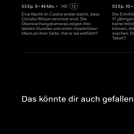
S
3
Ep.
9
•
44
Min.
•
HD
12
S
3
Ep.
10
•
Eine Nacht im Casino endet damit, dass
Die Ermittl
Christie Wilson vermisst wird. Die
17-jährigen
Überwachungskameras zeigen ihre
keine Indiz
letzten Stunden und einen mysteriösen
können, di
Mann an ihrer Seite. Hat er sie entführt?
machen. Do
Tatort?
Das könnte dir auch gefallen