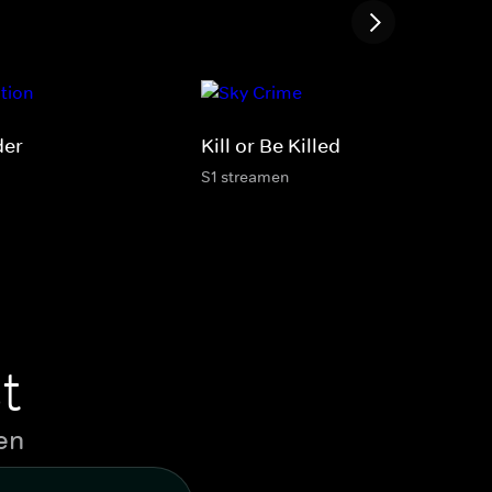
der
Kill or Be Killed
S1 streamen
t
en