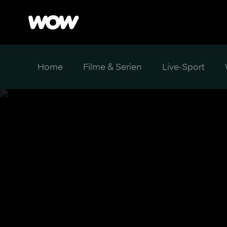
Home
Filme & Serien
Live-Sport