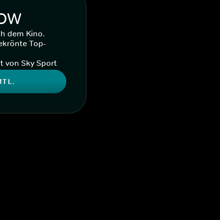
WOW
ch dem Kino.
ekrönte Top-
t von Sky Sport
MTL.