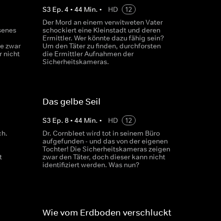
S
3
Ep.
4
•
44
Min.
•
HD
12
Der Mord an einem verwitweten Vater
ssenes
schockiert eine Kleinstadt und deren
Ermittler. Wer könnte dazu fähig sein?
e zwar
Um den Täter zu finden, durchforsten
 nicht
die Ermittler Aufnahmen der
Sicherheitskameras.
Das gelbe Seil
S
3
Ep.
8
•
44
Min.
•
HD
12
ch.
Dr. Cornbleet wird tot in seinem Büro
aufgefunden - und das von der eigenen
Tochter! Die Sicherheitskameras zeigen
t
zwar den Täter, doch dieser kann nicht
identifiziert werden. Was nun?
Wie vom Erdboden verschluckt