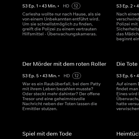
S
3
Ep.
1
•
43
Min.
•
HD
12
S
3
Ep.
2
•
Carlesha wollte nur nach Hause, als sie
Nach einem
von einem Unbekannten entführt wird.
verschwind
Um sie schnellstmöglich zu finden,
Polizei mit
greift die Polizei zu einem vertrauten
Sicherheit
Hilfsmittel - Überwachungskameras.
das Mädch
beginnt ei
Der Mörder mit dem roten Roller
Die Tote
S
3
Ep.
5
•
43
Min.
•
HD
12
S
3
Ep.
6
•
War es ein Raubüberfall, bei dem Patty
Auf einem 
mit ihrem Leben bezahlen musste?
findet man 
Oder steckt mehr dahinter? Der offene
Eines wird 
Tresor und eine geheimnisvolle
Überwachu
Nachricht neben der Toten lassen die
hatte versu
Ermittler stutzen.
verwischen
Spiel mit dem Tode
Heimtück