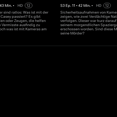
43
Min.
•
HD
12
S
3
Ep.
11
•
42
Min.
•
HD
12
er sind ratlos: Was ist mit der
Sicherheitsaufnahmen von Kame
 Casey passiert? Es gibt
zeigen, wie zwei Verdächtige Na
ien oder Zeugen, die helfen
verfolgen. Dieser war kurz darauf
e Vermisste ausfindig zu
seinem morgendlichen Spazierg
ch was ist mit Kameras am
erschossen worden. Sind diese 
seine Mörder?