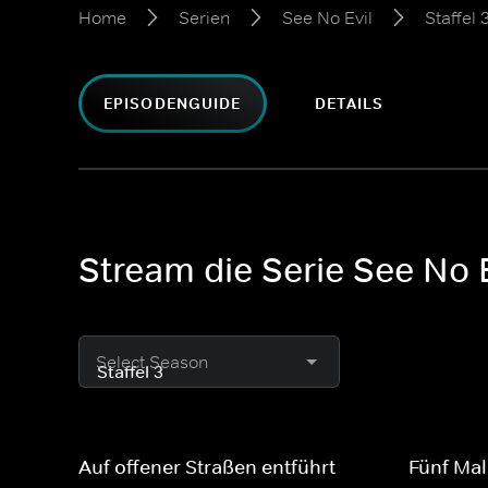
Home
Serien
See No Evil
Staffel 
EPISODENGUIDE
DETAILS
Stream die Serie See No E
Select Season
Auf offener Straßen entführt
Fünf Mal