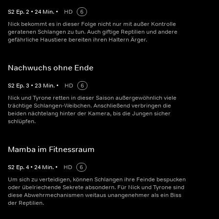
S
2
Ep.
2
•
24
Min.
•
HD
6
Nick bekommt es in dieser Folge nicht nur mit außer Kontrolle
geratenen Schlangen zu tun. Auch giftige Reptilien und andere
gefährliche Haustiere bereiten ihren Haltern Ärger.
Nachwuchs ohne Ende
S
2
Ep.
3
•
23
Min.
•
HD
6
Nick und Tyrone retten in dieser Saison außergewöhnlich viele
trächtige Schlangen-Weibchen. Anschließend verbringen die
beiden nächtelang hinter der Kamera, bis die Jungen sicher
schlüpfen.
Mamba im Fitnessraum
S
2
Ep.
4
•
24
Min.
•
HD
6
Um sich zu verteidigen, können Schlangen ihre Feinde bespucken
oder übelriechende Sekrete absondern. Für Nick und Tyrone sind
diese Abwehrmechanismen weitaus unangenehmer als ein Biss
der Reptilien.