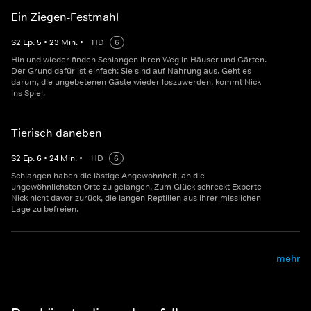
Ein Ziegen-Festmahl
S
2
Ep.
5
•
23
Min.
•
HD
6
Hin und wieder finden Schlangen ihren Weg in Häuser und Gärten.
Der Grund dafür ist einfach: Sie sind auf Nahrung aus. Geht es
darum, die ungebetenen Gäste wieder loszuwerden, kommt Nick
ins Spiel.
Tierisch daneben
S
2
Ep.
6
•
24
Min.
•
HD
6
Schlangen haben die lästige Angewohnheit, an die
ungewöhnlichsten Orte zu gelangen. Zum Glück schreckt Experte
Nick nicht davor zurück, die langen Reptilien aus ihrer misslichen
Lage zu befreien.
mehr