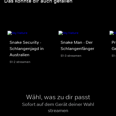
Das könnte dir auch gefallen
Snake Security -
Snake Man - Der
Pr
Schlangenjagd in
Schlangenfänger
Ge
Australien
S1-3 streamen
S1
S1-2 streamen
Wähl, was zu dir passt
Sofort auf dem Gerät deiner Wahl
streamen