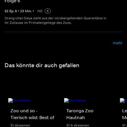
Folge 6
S
2
Ep.
6
•
23
Min.
•
HD
6
Orang-Utan Daya zieht aus der vorübergehenden Quarantäne in
ihr Zuhause im Primatengehege des Zoos.
mehr
Das könnte dir auch gefallen
Zoo und so -
Taronga Zoo
Le
Tierisch wild: Best of
Hautnah
Me
S1 streamen
S1-6 streamen
S1