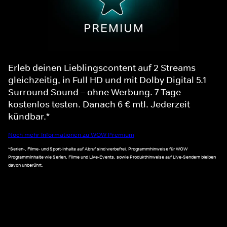
Erleb deinen Lieblingscontent auf 2 Streams
gleichzeitig, in Full HD und mit Dolby Digital 5.1
Surround Sound – ohne Werbung. 7 Tage
kostenlos testen. Danach 6 € mtl. Jederzeit
kündbar.*
Noch mehr Informationen zu WOW Premium
*Serien-, Filme- und Sport-Inhalte auf Abruf sind werbefrei. Programmhinweise für WOW
Programminhalte wie Serien, Filme und Live-Events, sowie Produkthinweise auf Live-Sendern bleiben
davon unberührt.