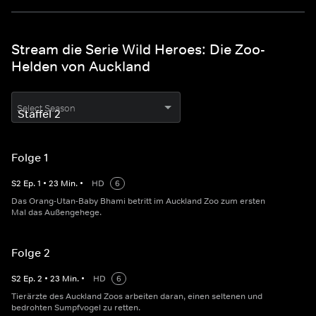
Stream die Serie Wild Heroes: Die Zoo-
Helden von Auckland
Select Season
Folge 1
S
2
Ep.
1
•
23
Min.
•
HD
6
Das Orang-Utan-Baby Bhami betritt im Auckland Zoo zum ersten
Mal das Außengehege.
Folge 2
S
2
Ep.
2
•
23
Min.
•
HD
6
Tierärzte des Auckland Zoos arbeiten daran, einen seltenen und
bedrohten Sumpfvogel zu retten.