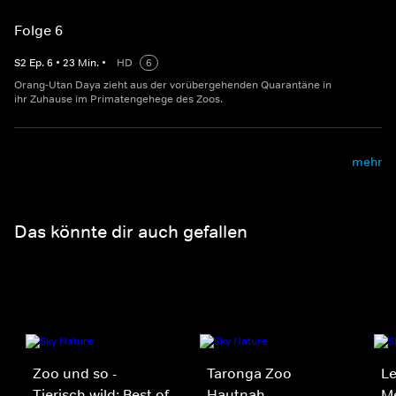
Folge 6
S
2
Ep.
6
•
23
Min.
•
HD
6
Orang-Utan Daya zieht aus der vorübergehenden Quarantäne in
ihr Zuhause im Primatengehege des Zoos.
mehr
Das könnte dir auch gefallen
Zoo und so -
Taronga Zoo
Le
Tierisch wild: Best of
Hautnah
Me