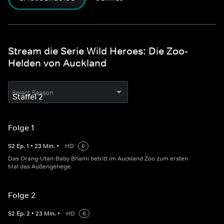
Stream die Serie Wild Heroes: Die Zoo-
Helden von Auckland
Select Season
Folge 1
S
2
Ep.
1
•
23
Min.
•
HD
6
Das Orang-Utan-Baby Bhami betritt im Auckland Zoo zum ersten
Mal das Außengehege.
Folge 2
S
2
Ep.
2
•
23
Min.
•
HD
6