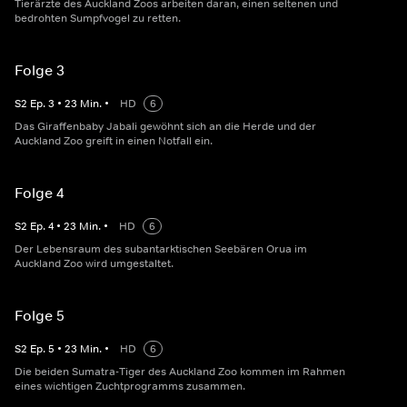
Tierärzte des Auckland Zoos arbeiten daran, einen seltenen und
bedrohten Sumpfvogel zu retten.
Folge 3
S
2
Ep.
3
•
23
Min.
•
HD
6
Das Giraffenbaby Jabali gewöhnt sich an die Herde und der
Auckland Zoo greift in einen Notfall ein.
Folge 4
S
2
Ep.
4
•
23
Min.
•
HD
6
Der Lebensraum des subantarktischen Seebären Orua im
Auckland Zoo wird umgestaltet.
Folge 5
S
2
Ep.
5
•
23
Min.
•
HD
6
Die beiden Sumatra-Tiger des Auckland Zoo kommen im Rahmen
eines wichtigen Zuchtprogramms zusammen.