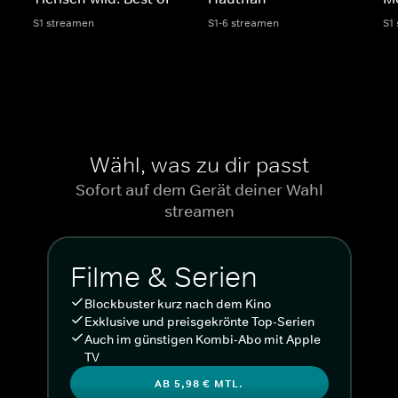
S1 streamen
S1-6 streamen
S1
Wähl, was zu dir passt
Sofort auf dem Gerät deiner Wahl
streamen
Filme & Serien
Blockbuster kurz nach dem Kino
Exklusive und preisgekrönte Top-Serien
Auch im günstigen Kombi-Abo mit Apple
TV
AB 5,98 € MTL.