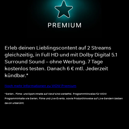
Erleb deinen Lieblingscontent auf 2 Streams
gleichzeitig, in Full HD und mit Dolby Digital 5.1
Surround Sound – ohne Werbung. 7 Tage
kostenlos testen. Danach 6 € mtl. Jederzeit
kündbar.*
Noch mehr Informationen zu WOW Premium
*Serien-, Filme- und Sport-Inhalte auf Abruf sind werbefrei. Programmhinweise für WOW
Programminhalte wie Serien, Filme und Live-Events, sowie Produkthinweise auf Live-Sendern bleiben
davon unberührt.