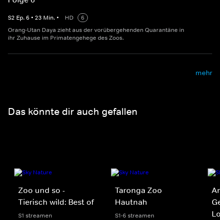
S
2
Ep.
6
•
23
Min.
•
HD
6
Orang-Utan Daya zieht aus der vorübergehenden Quarantäne in
ihr Zuhause im Primatengehege des Zoos.
mehr
Das könnte dir auch gefallen
Zoo und so -
Taronga Zoo
An
Tierisch wild: Best of
Hautnah
Ge
Lo
S1 streamen
S1-6 streamen