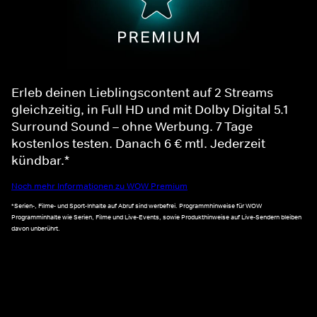
Erleb deinen Lieblingscontent auf 2 Streams
gleichzeitig, in Full HD und mit Dolby Digital 5.1
Surround Sound – ohne Werbung. 7 Tage
kostenlos testen. Danach 6 € mtl. Jederzeit
kündbar.*
Noch mehr Informationen zu WOW Premium
*Serien-, Filme- und Sport-Inhalte auf Abruf sind werbefrei. Programmhinweise für WOW
Programminhalte wie Serien, Filme und Live-Events, sowie Produkthinweise auf Live-Sendern bleiben
davon unberührt.