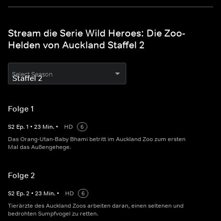
Stream die Serie Wild Heroes: Die Zoo-
Helden von Auckland Staffel 2
Select Season
Folge 1
S
2
Ep.
1
•
23
Min.
•
HD
6
Das Orang-Utan-Baby Bhami betritt im Auckland Zoo zum ersten
Mal das Außengehege.
Folge 2
S
2
Ep.
2
•
23
Min.
•
HD
6
Tierärzte des Auckland Zoos arbeiten daran, einen seltenen und
bedrohten Sumpfvogel zu retten.