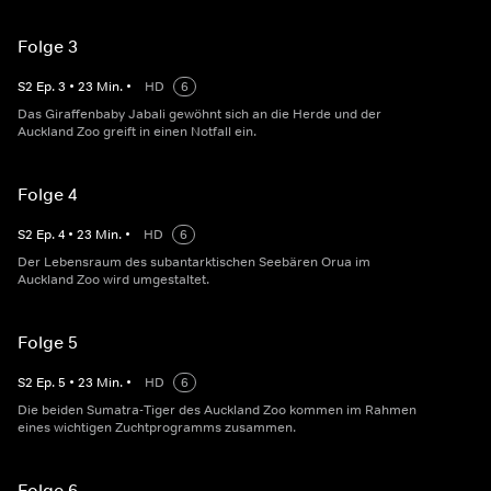
Folge 3
S
2
Ep.
3
•
23
Min.
•
HD
6
Das Giraffenbaby Jabali gewöhnt sich an die Herde und der
Auckland Zoo greift in einen Notfall ein.
Folge 4
S
2
Ep.
4
•
23
Min.
•
HD
6
Der Lebensraum des subantarktischen Seebären Orua im
Auckland Zoo wird umgestaltet.
Folge 5
S
2
Ep.
5
•
23
Min.
•
HD
6
Die beiden Sumatra-Tiger des Auckland Zoo kommen im Rahmen
eines wichtigen Zuchtprogramms zusammen.
Folge 6