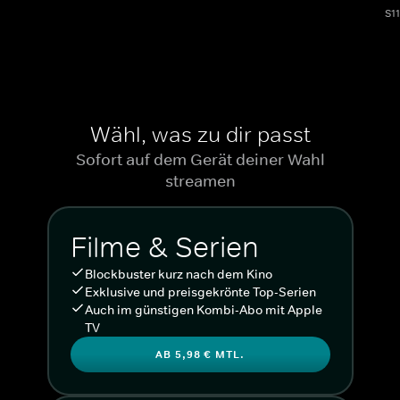
S1
Wähl, was zu dir passt
Sofort auf dem Gerät deiner Wahl
streamen
Filme & Serien
Blockbuster kurz nach dem Kino
Exklusive und preisgekrönte Top-Serien
Auch im günstigen Kombi-Abo mit Apple
TV
AB 5,98 € MTL.