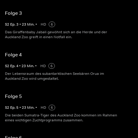
Folge 3
S
2
Ep.
3
•
23
Min.
•
HD
6
Das Giraffenbaby Jabali gewöhnt sich an die Herde und der
Auckland Zoo greift in einen Notfall ein.
Folge 4
S
2
Ep.
4
•
23
Min.
•
HD
6
Der Lebensraum des subantarktischen Seebären Orua im
Auckland Zoo wird umgestaltet.
Folge 5
S
2
Ep.
5
•
23
Min.
•
HD
6
Die beiden Sumatra-Tiger des Auckland Zoo kommen im Rahmen
eines wichtigen Zuchtprogramms zusammen.
Folge 6