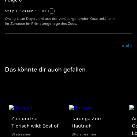
S
2
Ep.
6
•
23
Min.
•
HD
6
Orang-Utan Daya zieht aus der vorübergehenden Quarantäne in
ihr Zuhause im Primatengehege des Zoos.
mehr
Das könnte dir auch gefallen
Zoo und so -
Taronga Zoo
An
Tierisch wild: Best of
Hautnah
Ge
Lo
S1 streamen
S1-6 streamen