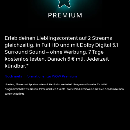
Erleb deinen Lieblingscontent auf 2 Streams
gleichzeitig, in Full HD und mit Dolby Digital 5.1
Surround Sound – ohne Werbung. 7 Tage
kostenlos testen. Danach 6 € mtl. Jederzeit
kündbar.*
Noch mehr Informationen zu WOW Premium
*Serien-, Filme- und Sport-Inhalte auf Abruf sind werbefrei. Programmhinweise für WOW
Programminhalte wie Serien, Filme und Live-Events, sowie Produkthinweise auf Live-Sendern bleiben
davon unberührt.