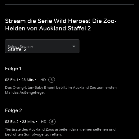
Stream die Serie Wild Heroes: Die Zoo-
Helden von Auckland Staffel 2
Select Season
Folge 1
S
2
Ep.
1
•
23
Min.
•
HD
6
Das Orang-Utan-Baby Bhami betritt im Auckland Zoo zum ersten
Mal das Außengehege.
Folge 2
S
2
Ep.
2
•
23
Min.
•
HD
6
Tierärzte des Auckland Zoos arbeiten daran, einen seltenen und
bedrohten Sumpfvogel zu retten.