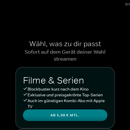
S1
Wähl, was zu dir passt
Sofort auf dem Gerät deiner Wahl
streamen
Filme & Serien
Blockbuster kurz nach dem Kino
Exklusive und preisgekrönte Top-Serien
Auch im günstigen Kombi-Abo mit Apple
TV
AB 5,98 € MTL.