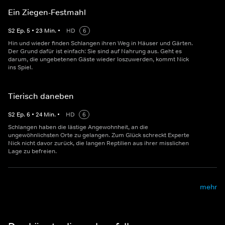
Ein Ziegen-Festmahl
S
2
Ep.
5
•
23
Min.
•
HD
6
Hin und wieder finden Schlangen ihren Weg in Häuser und Gärten.
Der Grund dafür ist einfach: Sie sind auf Nahrung aus. Geht es
darum, die ungebetenen Gäste wieder loszuwerden, kommt Nick
ins Spiel.
Tierisch daneben
S
2
Ep.
6
•
24
Min.
•
HD
6
Schlangen haben die lästige Angewohnheit, an die
ungewöhnlichsten Orte zu gelangen. Zum Glück schreckt Experte
Nick nicht davor zurück, die langen Reptilien aus ihrer misslichen
Lage zu befreien.
mehr