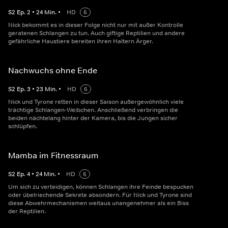
S
2
Ep.
2
•
24
Min.
•
HD
6
Nick bekommt es in dieser Folge nicht nur mit außer Kontrolle
geratenen Schlangen zu tun. Auch giftige Reptilien und andere
gefährliche Haustiere bereiten ihren Haltern Ärger.
Nachwuchs ohne Ende
S
2
Ep.
3
•
23
Min.
•
HD
6
Nick und Tyrone retten in dieser Saison außergewöhnlich viele
trächtige Schlangen-Weibchen. Anschließend verbringen die
beiden nächtelang hinter der Kamera, bis die Jungen sicher
schlüpfen.
Mamba im Fitnessraum
S
2
Ep.
4
•
24
Min.
•
HD
6
Um sich zu verteidigen, können Schlangen ihre Feinde bespucken
oder übelriechende Sekrete absondern. Für Nick und Tyrone sind
diese Abwehrmechanismen weitaus unangenehmer als ein Biss
der Reptilien.