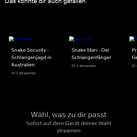
Das könnte dir auch gefallen
Snake Security -
Snake Man - Der
Pr
Schlangenjagd in
Schlangenfänger
Ge
Australien
S1-3 streamen
S1
S1-2 streamen
Wähl, was zu dir passt
Sofort auf dem Gerät deiner Wahl
streamen