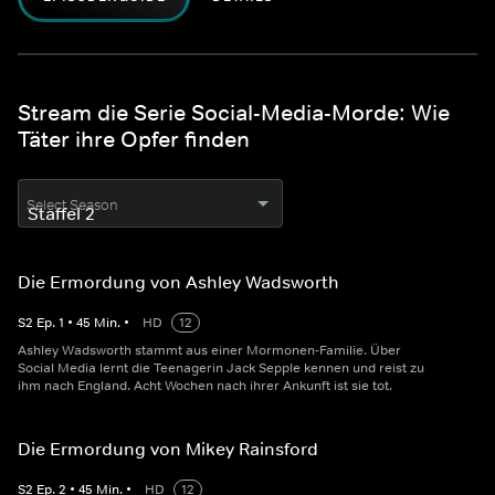
Stream die Serie Social-Media-Morde: Wie
Täter ihre Opfer finden
Select Season
Die Ermordung von Ashley Wadsworth
S
2
Ep.
1
•
45
Min.
•
HD
12
Ashley Wadsworth stammt aus einer Mormonen-Familie. Über
Social Media lernt die Teenagerin Jack Sepple kennen und reist zu
ihm nach England. Acht Wochen nach ihrer Ankunft ist sie tot.
Die Ermordung von Mikey Rainsford
S
2
Ep.
2
•
45
Min.
•
HD
12