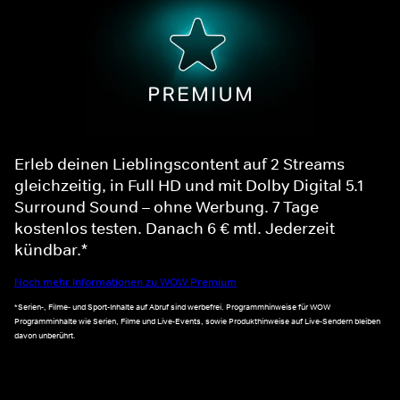
Erleb deinen Lieblingscontent auf 2 Streams
gleichzeitig, in Full HD und mit Dolby Digital 5.1
Surround Sound – ohne Werbung. 7 Tage
kostenlos testen. Danach 6 € mtl. Jederzeit
kündbar.*
Noch mehr Informationen zu WOW Premium
*Serien-, Filme- und Sport-Inhalte auf Abruf sind werbefrei. Programmhinweise für WOW
Programminhalte wie Serien, Filme und Live-Events, sowie Produkthinweise auf Live-Sendern bleiben
davon unberührt.