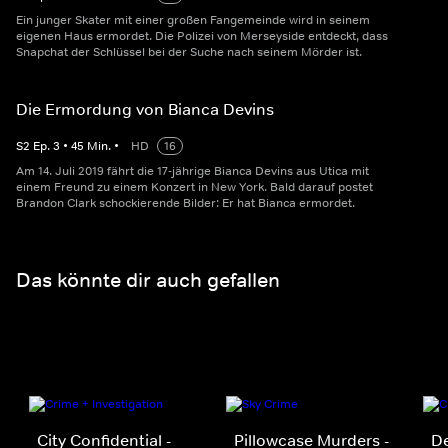
Ein junger Skater mit einer großen Fangemeinde wird in seinem
eigenen Haus ermordet. Die Polizei von Merseyside entdeckt, dass
Snapchat der Schlüssel bei der Suche nach seinem Mörder ist.
Die Ermordung von Bianca Devins
S
2
Ep.
3
•
45
Min.
•
HD
16
Am 14. Juli 2019 fährt die 17-jährige Bianca Devins aus Utica mit
einem Freund zu einem Konzert in New York. Bald darauf postet
Brandon Clark schockierende Bilder: Er hat Bianca ermordet.
Das könnte dir auch gefallen
City Confidential -
Pillowcase Murders -
De