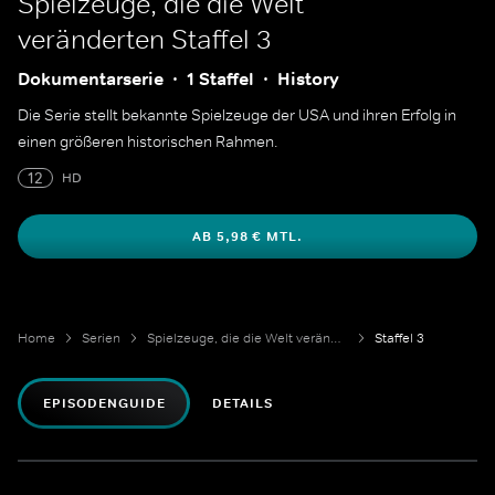
Spielzeuge, die die Welt
veränderten
Staffel 3
Dokumentarserie
1 Staffel
History
Die Serie stellt bekannte Spielzeuge der USA und ihren Erfolg in
einen größeren historischen Rahmen.
12
HD
AB 5,98 € MTL.
Home
Serien
Spielzeuge, die die Welt veränderten
Staffel 3
EPISODENGUIDE
DETAILS