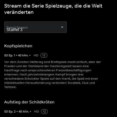
Stream die Serie Spielzeuge, die die Welt
veränderten
Select Season
Kopfspielchen
S
3
Ep.
1
•
40
Min.
•
HD
12
Vor dem Zweiten Weltkrieg sind Brettspiele meist einfach, aber der
Frieden und der Wohlstand der Nachkriegszeit lassen eine
Nachfrage nach anspruchsvolleren Freizeitbeschäftigungen
erkennen. Nach jahrzehntelangem Kampf bringen drei
verschiedene Entwickler Spiele auf den Markt, die Spaß mit einer
intellektuellen Herausforderung verbinden: Scrabble, Clue und
Yahtzee.
Aufstieg der Schildkröten
S
3
Ep.
2
•
40
Min.
•
HD
12