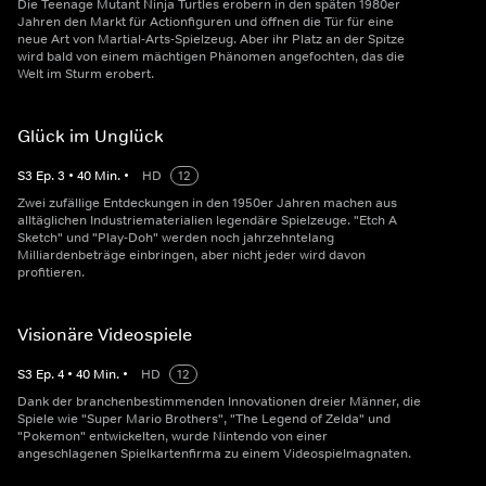
Die Teenage Mutant Ninja Turtles erobern in den späten 1980er
Jahren den Markt für Actionfiguren und öffnen die Tür für eine
neue Art von Martial-Arts-Spielzeug. Aber ihr Platz an der Spitze
wird bald von einem mächtigen Phänomen angefochten, das die
Welt im Sturm erobert.
Glück im Unglück
S
3
Ep.
3
•
40
Min.
•
HD
12
Zwei zufällige Entdeckungen in den 1950er Jahren machen aus
alltäglichen Industriematerialien legendäre Spielzeuge. "Etch A
Sketch" und "Play-Doh" werden noch jahrzehntelang
Milliardenbeträge einbringen, aber nicht jeder wird davon
profitieren.
Visionäre Videospiele
S
3
Ep.
4
•
40
Min.
•
HD
12
Dank der branchenbestimmenden Innovationen dreier Männer, die
Spiele wie "Super Mario Brothers", "The Legend of Zelda" und
"Pokemon" entwickelten, wurde Nintendo von einer
angeschlagenen Spielkartenfirma zu einem Videospielmagnaten.