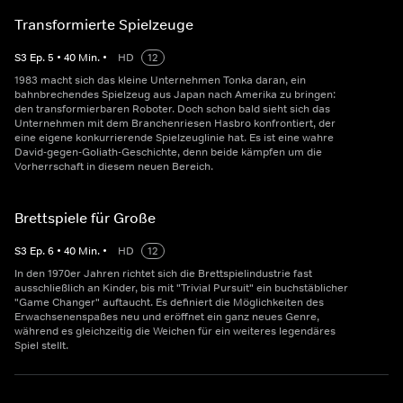
Transformierte Spielzeuge
S
3
Ep.
5
•
40
Min.
•
HD
12
1983 macht sich das kleine Unternehmen Tonka daran, ein
bahnbrechendes Spielzeug aus Japan nach Amerika zu bringen:
den transformierbaren Roboter. Doch schon bald sieht sich das
Unternehmen mit dem Branchenriesen Hasbro konfrontiert, der
eine eigene konkurrierende Spielzeuglinie hat. Es ist eine wahre
David-gegen-Goliath-Geschichte, denn beide kämpfen um die
Vorherrschaft in diesem neuen Bereich.
Brettspiele für Große
S
3
Ep.
6
•
40
Min.
•
HD
12
In den 1970er Jahren richtet sich die Brettspielindustrie fast
ausschließlich an Kinder, bis mit "Trivial Pursuit" ein buchstäblicher
"Game Changer" auftaucht. Es definiert die Möglichkeiten des
Erwachsenenspaßes neu und eröffnet ein ganz neues Genre,
während es gleichzeitig die Weichen für ein weiteres legendäres
Spiel stellt.