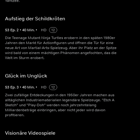
Yahtzee.
Aufstieg der Schildkröten
S
3
Ep.
2
•
40
Min.
•
HD
12
Die Teenage Mutant Ninja Turtles erobern in den späten 1980er
Jahren den Markt für Actionfiguren und öffnen die Tür für eine
neue Art von Martial-Arts-Spielzeug. Aber ihr Platz an der Spitze
wird bald von einem mächtigen Phänomen angefochten, das die
Welt im Sturm erobert.
Glück im Unglück
S
3
Ep.
3
•
40
Min.
•
HD
12
Zwei zufällige Entdeckungen in den 1950er Jahren machen aus
alltäglichen Industriematerialien legendäre Spielzeuge. "Etch A
Sketch" und "Play-Doh" werden noch jahrzehntelang
Milliardenbeträge einbringen, aber nicht jeder wird davon
profitieren.
Visionäre Videospiele