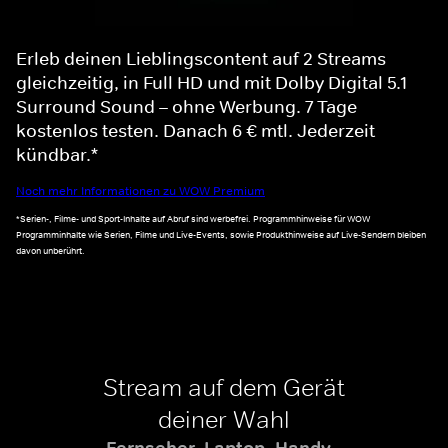
Erleb deinen Lieblingscontent auf 2 Streams
gleichzeitig, in Full HD und mit Dolby Digital 5.1
Surround Sound – ohne Werbung. 7 Tage
kostenlos testen. Danach 6 € mtl. Jederzeit
kündbar.*
Noch mehr Informationen zu WOW Premium
*Serien-, Filme- und Sport-Inhalte auf Abruf sind werbefrei. Programmhinweise für WOW
Programminhalte wie Serien, Filme und Live-Events, sowie Produkthinweise auf Live-Sendern bleiben
davon unberührt.
Stream auf dem Gerät
deiner Wahl
Fernseher, Laptop, Handy -