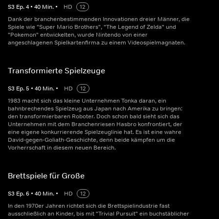
S
3
Ep.
4
•
40
Min.
•
HD
12
Dank der branchenbestimmenden Innovationen dreier Männer, die
Spiele wie "Super Mario Brothers", "The Legend of Zelda" und
"Pokemon" entwickelten, wurde Nintendo von einer
angeschlagenen Spielkartenfirma zu einem Videospielmagnaten.
Transformierte Spielzeuge
S
3
Ep.
5
•
40
Min.
•
HD
12
1983 macht sich das kleine Unternehmen Tonka daran, ein
bahnbrechendes Spielzeug aus Japan nach Amerika zu bringen:
den transformierbaren Roboter. Doch schon bald sieht sich das
Unternehmen mit dem Branchenriesen Hasbro konfrontiert, der
eine eigene konkurrierende Spielzeuglinie hat. Es ist eine wahre
David-gegen-Goliath-Geschichte, denn beide kämpfen um die
Vorherrschaft in diesem neuen Bereich.
Brettspiele für Große
S
3
Ep.
6
•
40
Min.
•
HD
12
In den 1970er Jahren richtet sich die Brettspielindustrie fast
ausschließlich an Kinder, bis mit "Trivial Pursuit" ein buchstäblicher