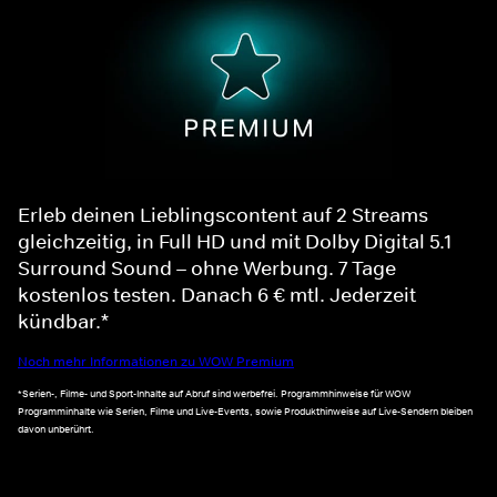
Erleb deinen Lieblingscontent auf 2 Streams
gleichzeitig, in Full HD und mit Dolby Digital 5.1
Surround Sound – ohne Werbung. 7 Tage
kostenlos testen. Danach 6 € mtl. Jederzeit
kündbar.*
Noch mehr Informationen zu WOW Premium
*Serien-, Filme- und Sport-Inhalte auf Abruf sind werbefrei. Programmhinweise für WOW
Programminhalte wie Serien, Filme und Live-Events, sowie Produkthinweise auf Live-Sendern bleiben
davon unberührt.