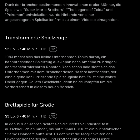
Dank der branchenbestimmenden Innovationen dreier Männer, die
Spiele wie "Super Mario Brothers", "The Legend of Zelda" und
"Pokemon" entwickelten, wurde Nintendo von einer
angeschlagenen Spielkartenfirma zu einem Videospielmagnaten.
Transformierte Spielzeuge
S
3
Ep.
5
•
40
Min.
•
HD
12
1983 macht sich das kleine Unternehmen Tonka daran, ein
bahnbrechendes Spielzeug aus Japan nach Amerika zu bringen:
den transformierbaren Roboter. Doch schon bald sieht sich das
Unternehmen mit dem Branchenriesen Hasbro konfrontiert, der
eine eigene konkurrierende Spielzeuglinie hat. Es ist eine wahre
David-gegen-Goliath-Geschichte, denn beide kämpfen um die
Vorherrschaft in diesem neuen Bereich.
Brettspiele für Große
S
3
Ep.
6
•
40
Min.
•
HD
12
In den 1970er Jahren richtet sich die Brettspielindustrie fast
ausschließlich an Kinder, bis mit "Trivial Pursuit" ein buchstäblicher
"Game Changer" auftaucht. Es definiert die Möglichkeiten des
Erwachsenenspaßes neu und eröffnet ein ganz neues Genre,