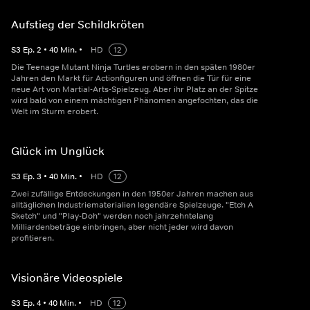
Aufstieg der Schildkröten
S
3
Ep.
2
•
40
Min.
•
HD
12
Die Teenage Mutant Ninja Turtles erobern in den späten 1980er
Jahren den Markt für Actionfiguren und öffnen die Tür für eine
neue Art von Martial-Arts-Spielzeug. Aber ihr Platz an der Spitze
wird bald von einem mächtigen Phänomen angefochten, das die
Welt im Sturm erobert.
Glück im Unglück
S
3
Ep.
3
•
40
Min.
•
HD
12
Zwei zufällige Entdeckungen in den 1950er Jahren machen aus
alltäglichen Industriematerialien legendäre Spielzeuge. "Etch A
Sketch" und "Play-Doh" werden noch jahrzehntelang
Milliardenbeträge einbringen, aber nicht jeder wird davon
profitieren.
Visionäre Videospiele
S
3
Ep.
4
•
40
Min.
•
HD
12